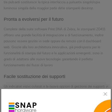
tre pulsanti sostituisce la tipica interfaccia a pulsante singolo/spia
luminosa singola della maggior parte delle stampanti desktop.
Pronta a evolversi per il futuro
Complete della suite software Print DNA di Zebra, le stampanti ZD411
offrono una grande facilità di integrazione e di funzionamento, inoltre
possono essere gestite in sede oppure da remoto con il dashboard
web. Grazie alla loro architettura innovativa, già predisposta per le
funzionalità di stampa del futuro e le applicazioni emergenti, sono in
grado di adattarsi alle nuove tecnologie garantendo il perfetto
funzionamento dei flussi di lavoro
Facile sostituzione dei supporti
Gli indicatori visivi colorati e le nuove opzioni di gestione dei supporti vi
guidano durante la sostituzione dei supporti, velocizzando gli interventi
senza compromettere l'operatività delle stampanti e del personale. La
procedura di sostituzione del nastro è rapida e intuitiva; oltre a evitare
confusione e stress, riduce i tempi di formazione e le chiamate di