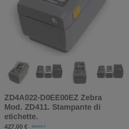
ZD4A022-D0EE00EZ Zebra
Mod. ZD411. Stampante di
etichette.
427,00 €
464,52 €