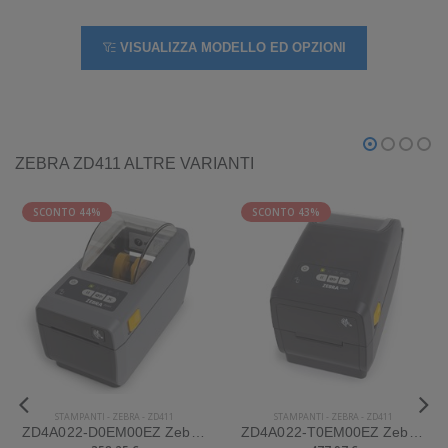
VISUALIZZA MODELLO ED OPZIONI
ZEBRA ZD411 ALTRE VARIANTI
SCONTO 44%
SCONTO 43%
STAMPANTI
-
ZEBRA
-
ZD411
STAMPANTI
-
ZEBRA
-
ZD411
ZD4A022-D0EM00EZ Zebra Mod. ZD411. Stampante di etichette.
ZD4A022-T0EM00EZ Zebra Mod. ZD411. Stampante di etichette.