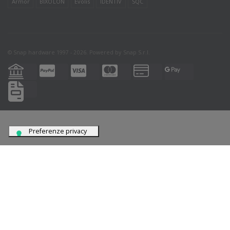
Armor
BIXOLON
Evolis
IDENTIV
SQC
© Snap hardware 1997 - 2026. Powered by
Snap S.r.l.