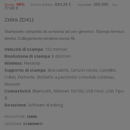
48%
824,35 €
350,00€
Sconto:
Prezzo di listino:
Imponibile:
Iva:
77,00 €
Zebra ZD411
Stampante compatta da scrivania ad uso generico. Stampa termica
diretta. Collegamento wireless senza fili.
Velocità di stampa
: 152 mm/sec
Risoluzione di stampa
: 8 dot/mm
Wireless
: Presente
Supporto di stampa
: Braccialetti, Carta in rotolo, Cartellini,
Collari, Etichette, Etichette a pacchetto o modulo continuo,
Ricevute
Connettività
: Bluetooth, Ethernet 10/100, USB Host, USB Tipo-
B
Dotazione
: Software di editing
PRODUTTORE:
ZEBRA
CATEGORIA:
STAMPANTI