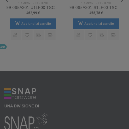
STAMPANTI
-
TSC
-
TE210
STAMPANTI
-
TSC
-
TE210
99-065A301-U1LF00 TSC Mod. TE210. Stampante di etichette.
99-065A301-S1LF00 TSC Mod. TE210. Stampante di etichette.
462,99 €
458,78 €
Aggiungi al carrello
Aggiungi al carrello
ack
UNA DIVISIONE DI