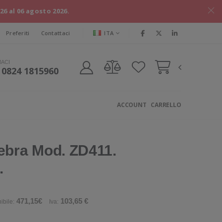
026 al 06 agosto 2026.
ITA
Preferiti
Contattaci
MACI
 0824 1815960
ACCOUNT
CARRELLO
bra Mod. ZD411.
.
471,15€
103,65 €
ibile:
Iva: