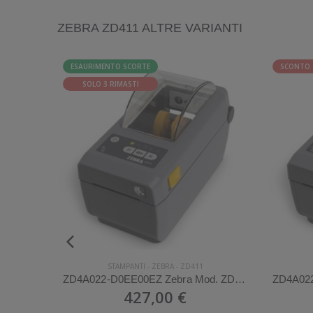
ZEBRA ZD411 ALTRE VARIANTI
ESAURIMENTO SCORTE
SCONTO
SOLO 3 RIMASTI
STAMPANTI
-
ZEBRA
-
ZD411
ZD4A023-T0EM00EZ Zebra Mod. ZD411. Stampante di etichette.
ZD4A022-D0EE00EZ Zebra Mod. ZD411. Stampante di etichette.
427,00 €