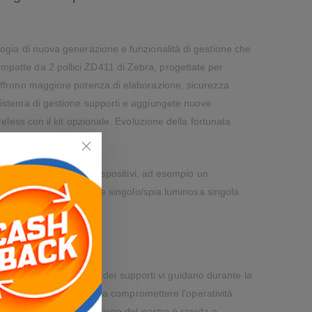
ologia di nuova generazione e funzionalità di gestione che
ompatte da 2 pollici ZD411 di Zebra, progettate per
offrono maggiore potenza di elaborazione, sicurezza
o sistema di gestione supporti e aggiungete nuove
reless con il kit opzionale. Evoluzione della fortunata
tenere operativi i dispositivi, ad esempio un
ica interfaccia a pulsante singolo/spia luminosa singola
upporti
 nuove opzioni di gestione dei supporti vi guidano durante la
zando gli interventi senza compromettere l'operatività
La procedura di sostituzione del nastro è rapida e