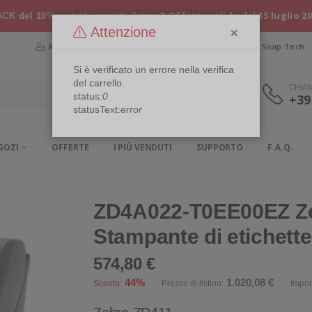
* Offerta valida dal 15 luglio 2
CK del 10%
su tutti i prodotti Zebra
×
Attenzione
Area Riservata
Chi siamo
Snap Security
Snap Tech
Si è verificato un errore nella verifica
del carrello.
CHIA
status:
0
+39
statusText:
error
GOZI
OFFERTE
I PIÙ VENDUTI
SUPPORTO
F.A.Q.
ZD4A022-T0EE00EZ Ze
Stampante di etichette
574,80 €
44%
1.020,08 €
Sconto:
Prezzo di listino:
Impon