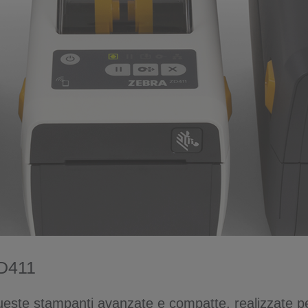
ZD411
queste stampanti avanzate e compatte, realizzate pe