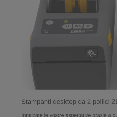
Stampanti desktop da 2 pollici 
Innalzate le vostre aspettative grazie a 