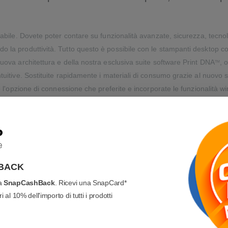
idabile. Dovete poter contare su funzionalità avanzate, sicurezza, tecn
o la produttività. Tutto questo è possibile con le stampanti desktop c
nuova architettura e della nostra esclusiva suite software Print DNA
, 
TM
intuitive. Sostituite rapidamente i materiali di consumo grazie al nuov
e l'opzione di connessione che preferite e incorporate le funzionalità wi
le qualità di stampa per anni.
mettono di vedere istantaneamente che cosa è necessario fare per man
problema. L'interfaccia utente avanzata a tre pulsanti sostituisce la tip
BACK
Facile sostituzione dei s
va
SnapCashBack
. Ricevi una SnapCard*
 al 10% dell'importo di tutti i prodotti
ampanti ZD411 offrono una grande
Gli indicatori visivi colorati e le
no essere gestite in sede oppure
sostituzione dei supporti, velociz
tura innovativa, già predisposta
delle stampanti e del personale. 