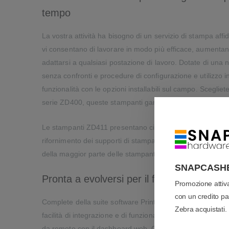
tempo
La vostra attività ha bisogno di un servizio di stampa aff
vi consentano di lavorare in modo più efficace, aumentand
adattarsi a qualsiasi postazione di lavoro. Dotate di una 
senza confronti e procedure di configurazione e utilizzo 
funzionalità con le opzioni installabili sul campo. Scegliet
serie ZD400, queste stampanti garantiscono un'ecceziona
Le stampanti ZD411 presentano cinque icone LED che per
rifornimento dei supporti di stampa o la risoluzione di un 
della maggior parte delle stampanti desktop.
SNAPCASH
Pronta a evolversi per il futuro
Promozione atti
con un credito pari
Complete della suite software Print DNA di Zebra, le st
Zebra acquistati.
facilità di integrazione e di funzionamento, inoltre posso
da remoto con il dashboard web. Grazie alla loro architet