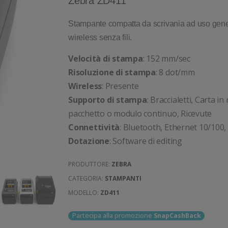
Zebra ZD411
Stampante compatta da scrivania ad uso gene
wireless senza fili.
Velocità di stampa
: 152 mm/sec
Risoluzione di stampa
: 8 dot/mm
Wireless
: Presente
Supporto di stampa
: Braccialetti, Carta in 
pacchetto o modulo continuo, Ricevute
Connettività
: Bluetooth, Ethernet 10/100
Dotazione
: Software di editing
PRODUTTORE:
ZEBRA
CATEGORIA:
STAMPANTI
MODELLO:
ZD411
Partecipa alla promozione
SnapCashBack