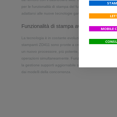
STAM
per le funzionalità di stampa del futuro e le applicazioni 
adattarsi alle nuove tecnologie garantendo il perfetto fun
LET
Funzionalità di stampa avanzate e funzio
MOBILE 
La tecnologia è in costante evoluzione, proprio come le v
CONSU
stampanti ZD411 sono pronte a crescere al passo con la v
un nuovo processore, più potente, potete portare a termi
operazioni simultaneamente. Funzionalità avanzate e varie 
la gestione supporti aggiornabile sul campo e i kit wirele
dai modelli della concorrenza.