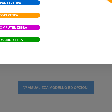
PANTI ZEBRA
emergenti, sono in grado di
intuitiva; oltre a evitare confusio
zionamento dei flussi di lavoro
assistenza al reparto IT.
TORI ZEBRA
namento intuitivo
Massima flessibilità per
COMPUTER ZEBRA
ostre esigenze aziendali. Le
Disponibili nei modelli a stampa t
MABILI ZEBRA
ostra attività. Essendo dotata di
sanitario, le stampanti ZD411 su
ne più compiti ed eseguire più
da 2 pollici.
opzioni di connettività, inclusi
ss, distinguono queste stampanti
VISUALIZZA MODELLO ED OPZIONI