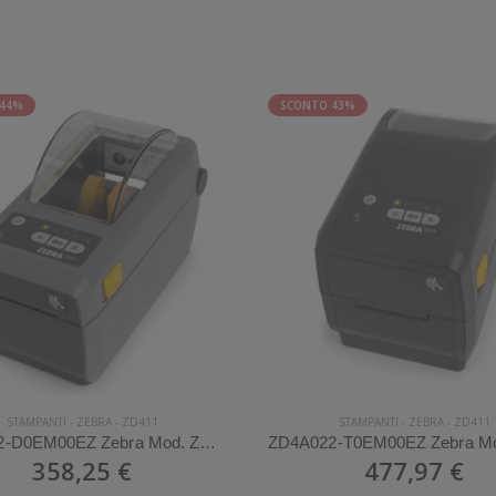
 44%
SCONTO 43%
STAMPANTI
-
ZEBRA
-
ZD411
STAMPANTI
-
ZEBRA
-
ZD411
ZD4A022-D0EM00EZ Zebra Mod. ZD411. Stampante di etichette.
358,25 €
477,97 €