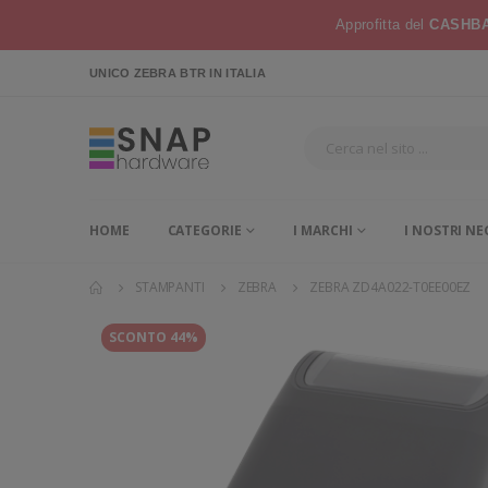
Approfitta del
CASHBA
UNICO ZEBRA BTR
IN ITALIA
HOME
CATEGORIE
I MARCHI
I NOSTRI NE
STAMPANTI
ZEBRA
ZEBRA ZD4A022-T0EE00EZ
SCONTO 44%