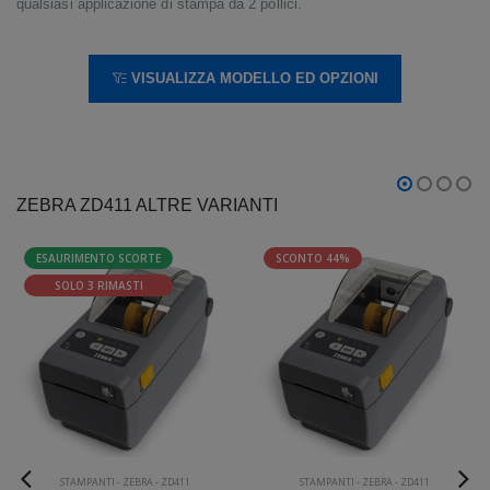
qualsiasi applicazione di stampa da 2 pollici.
VISUALIZZA MODELLO ED OPZIONI
ZEBRA ZD411 ALTRE VARIANTI
ESAURIMENTO SCORTE
SCONTO 44%
SOLO 3 RIMASTI
STAMPANTI
-
ZEBRA
-
ZD411
STAMPANTI
-
ZEBRA
-
ZD411