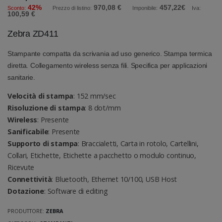
42%
970,08 €
457,22€
Sconto:
Prezzo di listino:
Imponibile:
Iva:
100,59 €
Zebra ZD411
Stampante compatta da scrivania ad uso generico. Stampa termica
diretta. Collegamento wireless senza fili. Specifica per applicazioni
sanitarie.
Velocità di stampa
: 152 mm/sec
Risoluzione di stampa
: 8 dot/mm
Wireless
: Presente
Sanificabile
: Presente
Supporto di stampa
: Braccialetti, Carta in rotolo, Cartellini,
Collari, Etichette, Etichette a pacchetto o modulo continuo,
Ricevute
Connettività
: Bluetooth, Ethernet 10/100, USB Host
Dotazione
: Software di editing
PRODUTTORE:
ZEBRA