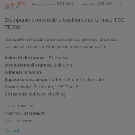
25%
579,50 €
355,06€
Sconto:
Prezzo di listino:
Imponibile:
Iva:
78,11 €
Stampante di etichette a trasferimento termico TSC
TE200
Stampante compatta da scrivania ad uso generico. Stampa a
trasferimento termico. Collegamento wireless senza fili.
Velocità di stampa
: 152 mm/sec
Risoluzione di stampa
: 8 dot/mm
Wireless
: Presente
Supporto di stampa
: Cartellini, Etichette, Ricevute
Connettività
: Bluetooth, USB Tipo-B
Dotazione
: Software di editing
PRODUTTORE:
TSC
CATEGORIA:
STAMPANTI
MODELLO:
TE200
Disponibile