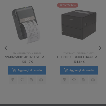
SCONTO 34%
STAMPANTI
-
TSC
-
ALPHA-2R
STAMPANTI
-
CITIZEN
-
CL-E303
99-062A001-0102 TSC Mod. Alpha-2R. Stampante di etichette.
CLE303XEBXXX Citizen Mod. CL-E303. Stampante di etichette.
433,17 €
431,84 €
Aggiungi al carrello
Aggiungi al carrello