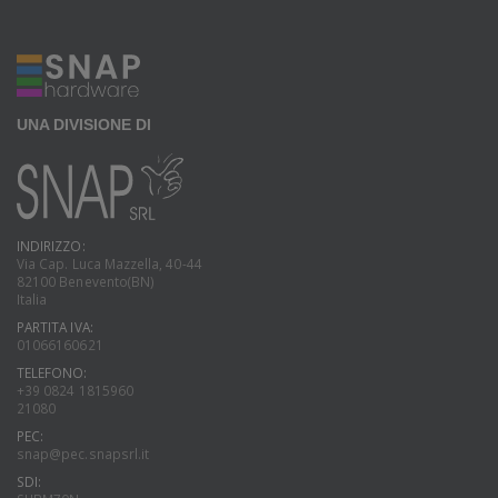
UNA DIVISIONE DI
INDIRIZZO:
Via Cap. Luca Mazzella, 40-44
82100 Benevento(BN)
Italia
PARTITA IVA:
01066160621
TELEFONO:
+39 0824 1815960
21080
PEC:
snap@pec.snapsrl.it
SDI: