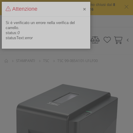
Il sito non chiude mai ma i nostri uffici saranno chiusi dal
8
×
Attenzione
agosto 2026 al 16 agosto 2026
ITA
Area Riservata
Si è verificato un errore nella verifica del
carrello.
status:
0
statusText:
error
STAMPANTI
TSC
TSC 99-065A101-U1LF00