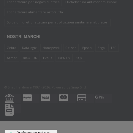
Etichettatura per negozi di ottica
Etichettatura Antimanomissione
Etichettatura alimentare ortofrutta
Soluzioni di etichettatura per applicazioni sanitarie e laboratori
I NOSTRI MARCHI
Zebra
Datalogic
Honeywell
Citizen
Epson
Ergo
TSC
Armor
BIXOLON
Evolis
IDENTIV
SQC
© Snap hardware 1997 - 2026. Powered by
Snap S.r.l.