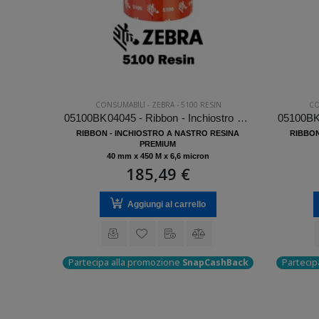
IN
CONSUMABILI
-
ZEBRA
-
5100 RESIN
CO
05100BK08945 - Ribbon - Inchiostro a nastro Zebra 5100 Resin
05100BK04045 - Ribbon - Inchiostro a nastro Zebra 5100 Resin
RESINA
RIBBON - INCHIOSTRO A NASTRO RESINA
RIBBON
PREMIUM
40 mm x 450 M x 6,6 micron
185,49 €
Aggiungi al carrello
ashBack
Partecipa alla promozione
SnapCashBack
Partecip