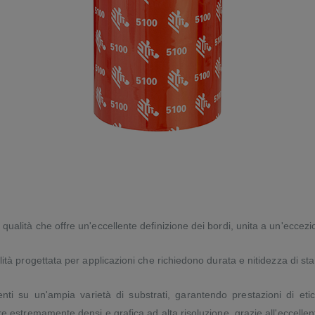
a qualità che offre un'eccellente definizione dei bordi, unita a un'eccezi
lità progettata per applicazioni che richiedono durata e nitidezza di st
nti su un'ampia varietà di substrati, garantendo prestazioni di etic
re estremamente densi e grafica ad alta risoluzione, grazie all'eccellent