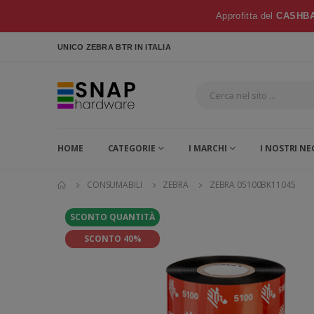
Approfitta del
CASHBA
UNICO ZEBRA BTR
IN ITALIA
HOME
CATEGORIE
I MARCHI
I NOSTRI NE
CONSUMABILI
ZEBRA
ZEBRA 05100BK11045
SCONTO QUANTITÀ
SCONTO 40%