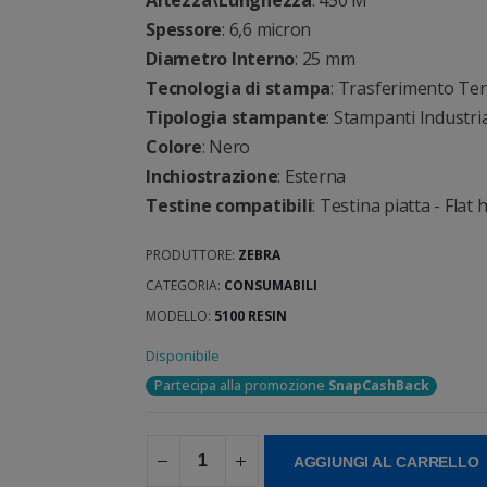
Altezza\Lunghezza
: 450 M
Spessore
: 6,6 micron
Diametro Interno
: 25 mm
Tecnologia di stampa
: Trasferimento Te
Tipologia stampante
: Stampanti Industria
Colore
: Nero
Inchiostrazione
: Esterna
Testine compatibili
: Testina piatta - Flat 
PRODUTTORE:
ZEBRA
CATEGORIA:
CONSUMABILI
MODELLO:
5100 RESIN
Disponibile
Partecipa alla promozione
SnapCashBack
AGGIUNGI AL CARRELLO