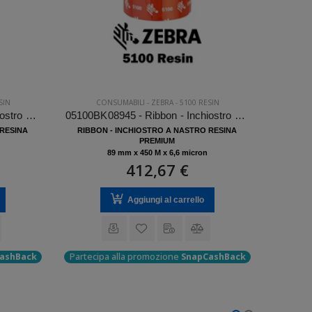
SIN
CONSUMABILI
-
ZEBRA
-
5100 RESIN
C
05100BK08345 - Ribbon - Inchiostro a nastro Zebra 5100 Resin
05100BK08945 - Ribbon - Inchiostro a nastro Zebra 5100 Resin
 RESINA
RIBBON - INCHIOSTRO A NASTRO RESINA
RIBBO
PREMIUM
89 mm x 450 M x 6,6 micron
412,67 €
Aggiungi al carrello
ashBack
Partecipa alla promozione
SnapCashBack
Parteci