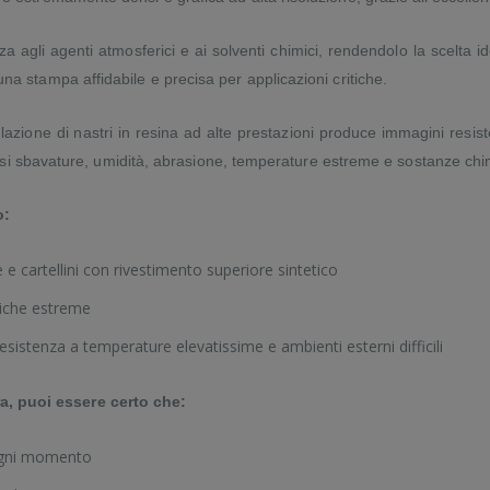
a agli agenti atmosferici e ai solventi chimici, rendendolo la scelta ide
una stampa affidabile e precisa per applicazioni critiche.
zione di nastri in resina ad alte prestazioni produce immagini resiste
inclusi sbavature, umidità, abrasione, temperature estreme e sostanze ch
o:
te e cartellini con rivestimento superiore sintetico
miche estreme
sistenza a temperature elevatissime e ambienti esterni difficili
a, puoi essere certo che:
 ogni momento