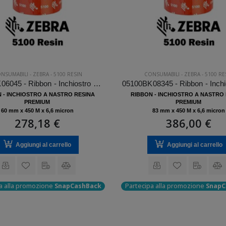
NSUMABILI
-
ZEBRA
-
5100 RESIN
CONSUMABILI
-
ZEBRA
-
5100 RE
05100BK06045 - Ribbon - Inchiostro a nastro Zebra 5100 Resin
 - INCHIOSTRO A NASTRO RESINA
RIBBON - INCHIOSTRO A NASTRO
PREMIUM
PREMIUM
60 mm x 450 M x 6,6 micron
83 mm x 450 M x 6,6 micron
278,18 €
386,00 €
Aggiungi al carrello
Aggiungi al carrello
a alla promozione
SnapCashBack
Partecipa alla promozione
SnapC