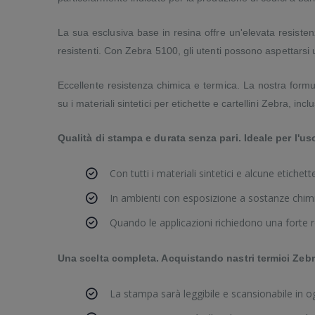
La sua esclusiva base in resina offre un'elevata resistenz
resistenti. Con Zebra 5100, gli utenti possono aspettarsi 
Eccellente resistenza chimica e termica. La nostra formula
su i materiali sintetici per etichette e cartellini Zebra, 
Qualità di stampa e durata senza pari. Ideale per l'us
Con tutti i materiali sintetici e alcune etichet
In ambienti con esposizione a sostanze chi
Quando le applicazioni richiedono una forte re
Una scelta completa. Acquistando nastri termici Zebr
La stampa sarà leggibile e scansionabile in