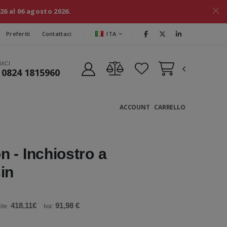
026 al 06 agosto 2026.
ITA
Preferiti
Contattaci
MACI
 0824 1815960
ACCOUNT
CARRELLO
 - Inchiostro a
in
418,11€
91,98 €
ile:
Iva: