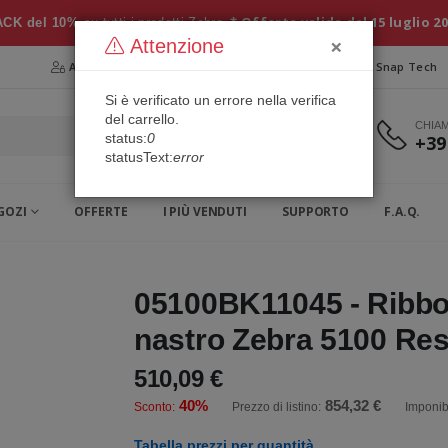
* Offerta valida dal 15 luglio 2
CK del 10%
su tutti i prodotti Zebra
×
Attenzione
Area Riservata
Chi siamo
Snap Security
Snap Tech
Si è verificato un errore nella verifica
del carrello.
CHIA
status:
0
+39
statusText:
error
GOZI
OFFERTE
I PIÙ VENDUTI
SUPPORTO
F.A.Q.
05100BK11045 - Ribbon
nastro Zebra 5100 Res
510,09 €
40%
854,32 €
Sconto:
Prezzo di listino:
Imponib
Tabella prezzi per quantità