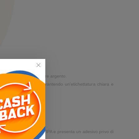
alte prestazioni in colore argento.
 sbavature e graffi, garantendo un'etichettatura chiara e
.
tesso. È inoltre priva di BPA e presenta un adesivo privo di