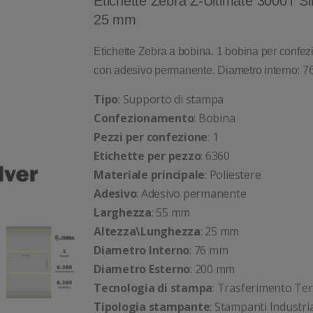
Etichette Zebra Z-Ultimate 3000T Si
25 mm
Etichette Zebra a bobina. 1 bobina per confezi
con adesivo permanente. Diametro interno: 7
Tipo
: Supporto di stampa
Confezionamento
: Bobina
Pezzi per confezione
: 1
Etichette per pezzo
: 6360
Materiale principale
: Poliestere
Adesivo
: Adesivo permanente
Larghezza
: 55 mm
Altezza\Lunghezza
: 25 mm
Diametro Interno
: 76 mm
Diametro Esterno
: 200 mm
Tecnologia di stampa
: Trasferimento Te
Tipologia stampante
: Stampanti Industria