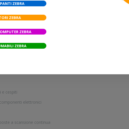
verse applicazioni.
PANTI ZEBRA
TORI ZEBRA
bavature e graffi
COMPUTER ZEBRA
enti moderati e aggressivi
erfici
MABILI ZEBRA
he, come etichetta che dura quanto il prodotto
i e cespiti
e componenti elettronici
oposte a scansione continua