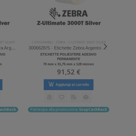
0T SILVER
CONSUMABILI
-
ZEBRA
-
Z-ULTIMATE 3000T SILVER
CONSUM
880269-025D/S - Etichette Zebra Argento Z-Ultimate 3000T Silver
3006628/S - Etichette Zebra Argento Z-Ultimate 3000T Silver
IVO
ETICHETTE POLIESTERE ADESIVO
ET
PERMANENTE
on
70 mm x 31,75 mm x 128 micron
91,52 €
Aggiungi al carrello
ashBack
Partecipa alla promozione
SnapCashBack
Parteci