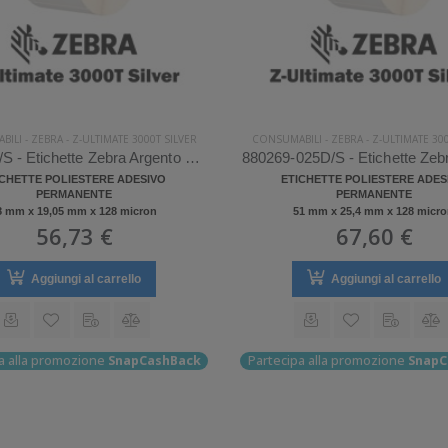
BILI
-
ZEBRA
-
Z-ULTIMATE 3000T SILVER
CONSUMABILI
-
ZEBRA
-
Z-ULTIMATE 300
3006493/S - Etichette Zebra Argento Z-Ultimate 3000T Silver
ICHETTE POLIESTERE ADESIVO
ETICHETTE POLIESTERE ADES
PERMANENTE
PERMANENTE
8 mm x 19,05 mm x 128 micron
51 mm x 25,4 mm x 128 micr
56,73 €
67,60 €
Aggiungi al carrello
Aggiungi al carrello
a alla promozione
SnapCashBack
Partecipa alla promozione
SnapC