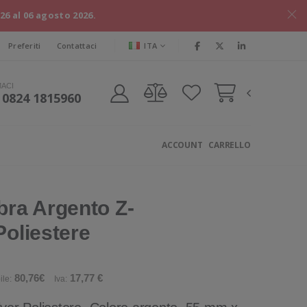
026 al 06 agosto 2026.
ITA
Preferiti
Contattaci
MACI
 0824 1815960
ACCOUNT
CARRELLO
bra Argento Z-
Poliestere
80,76€
17,77 €
ile:
Iva: