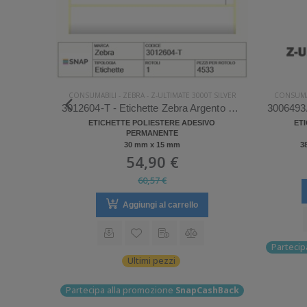
0T SILVER
CONSUMABILI
-
ZEBRA
-
Z-ULTIMATE 3000T SILVER
CONSUMA
880372-025/S - Etichette Zebra Argento Z-Ultimate 3000T Silver
3012604-T - Etichette Zebra Argento Z-Ultimate 3000T Silver
IVO
ETICHETTE POLIESTERE ADESIVO
ET
PERMANENTE
n
30 mm x 15 mm
3
54,90 €
60,57 €
Aggiungi al carrello
ashBack
Partecip
Ultimi pezzi
Partecipa alla promozione
SnapCashBack