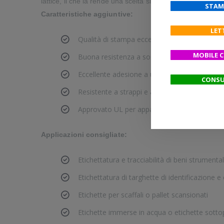
lattice, il che la rende una scelta sicura e versatile per di
STAM
Caratteristiche aggiuntive:
LET
Qualità di stampa eccezionale, resistenza a s
MOBILE 
Buona resistenza a sostanze chimiche e solv
Eccellente adesione a un'ampia gamma di sup
CONSU
Resistente a strappi e acqua
Approvato UL per apparecchiature elettronic
Applicazioni consigliate:
Etichettatura e tracciabilità di beni strumental
Etichettatura di targhette di identificazione 
Etichette per scaffali o pallet scansionati
Etichette immerse in acqua o etichette sott