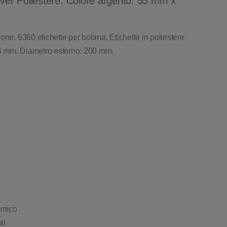
lver Poliestere. Colore argento. 55 mm x
one. 6360 etichette per bobina. Etichette in poliestere
6 mm. Diametro esterno: 200 mm.
rmico
li