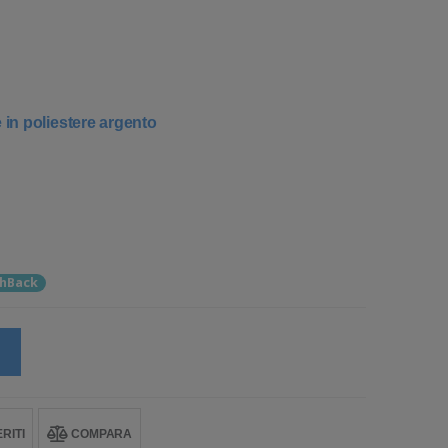
e in poliestere argento
hBack
RITI
COMPARA