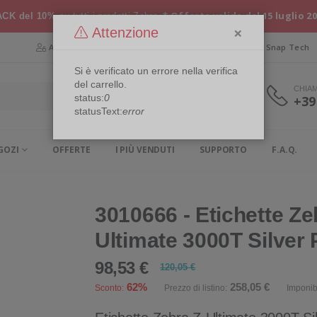
* Offerta valida dal 15 luglio 2
CK del 10%
su tutti i prodotti Zebra
×
Attenzione
Area Riservata
Chi siamo
Snap Security
Snap Tech
Si è verificato un errore nella verifica
del carrello.
CHIA
status:
0
+39
statusText:
error
GOZI
OFFERTE
I PIÙ VENDUTI
SUPPORTO
F.A.Q.
3010666 - Etichette Ze
Ultimate 3000T Silver 
98,53 €
120,05 €
62%
258,05 €
Sconto:
Prezzo di listino:
Imponib