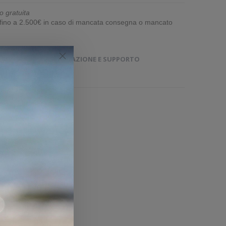
o gratuita
e fino a 2.500€ in caso di mancata consegna o mancato
GINI
DOCUMENTAZIONE E SUPPORTO