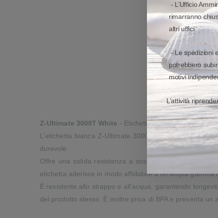
- L’Ufficio Ammin
rimarranno chiusi
altri uffici
- Le spedizioni 
potrebbero subir
motivi indipenden
L’attività riprend
Z-Ultimate 3000T White
- Etichetta sintetica bianca con 
L'etichetta bianca Z-Ultimate 3000T è progettata per off
durevole.
Offre una solida resistenza a sostanze chimiche e solven
etichetta aderisce in modo affidabile a un'ampia gamma di
È resistente allo strappo e all'acqua, garantendo longevit
del prodotto stesso. È inoltre priva di BPA e presenta un ad