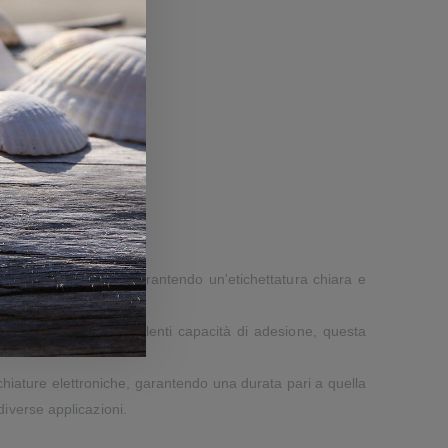
 sbavature e graffi, garantendo un'etichettatura chiara e
cili. Grazie alle eccellenti capacità di adesione, questa
cchiature elettroniche, garantendo una durata pari a quella
diverse applicazioni.