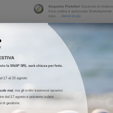
Acquisto Protetto!
Garanzia di rimbors
Il tuo ordine è assicurato Gratuitament
reso.
... dimmi di più
RIBBON ED INCHIOSTRI COMPATIBILI
GALLERIA MEDIA ED IMMA
ESTIVA
osto la SNAP SRL sarà chiusa per ferie.
al 17 al 23 agosto:
iude mai
, ma gli ordini trasmessi saranno
tire dal 17 agosto e potranno subire
pi di gestione.