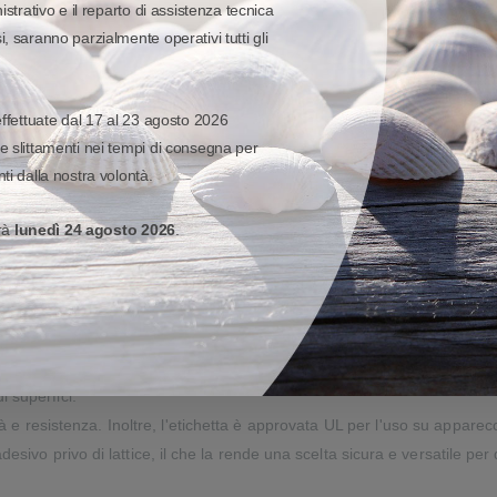
istrativo e il reparto di assistenza tecnica
, saranno parzialmente operativi tutti gli
effettuate dal 17 al 23 agosto 2026
e slittamenti nei tempi di consegna per
ti dalla nostra volontà.
erà
lunedì 24 agosto 2026
.
finitura lucida permanente.
rire una qualità di stampa eccezionale e un'eccezionale resistenza a
ti sia moderate che aggressive, rendendola ideale per ambienti diffi
 superfici.
à e resistenza. Inoltre, l'etichetta è approvata UL per l'uso su appare
esivo privo di lattice, il che la rende una scelta sicura e versatile per 