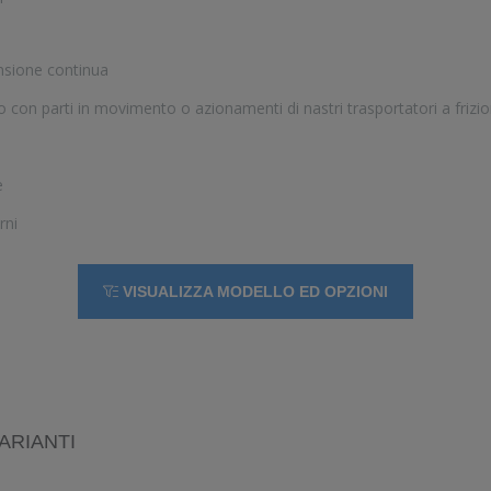
nsione continua
to con parti in movimento o azionamenti di nastri trasportatori a frizi
e
e
rni
VISUALIZZA MODELLO ED OPZIONI
ARIANTI