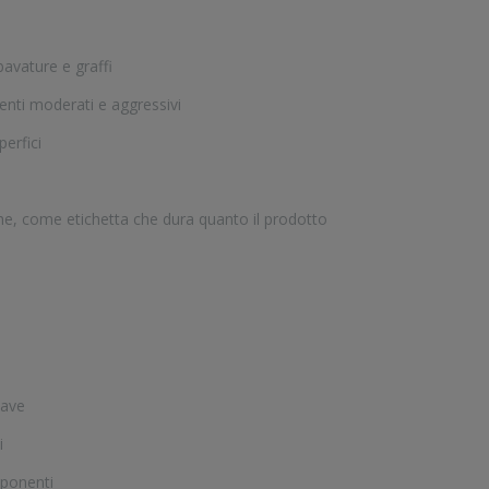
bavature e graffi
enti moderati e aggressivi
erfici
he, come etichetta che dura quanto il prodotto
lave
i
mponenti