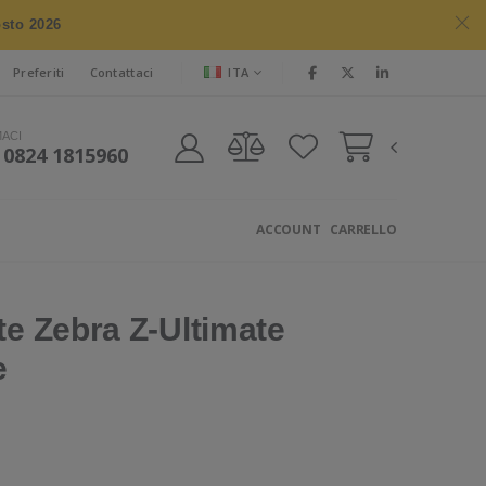
osto 2026
ITA
Preferiti
Contattaci
MACI
 0824 1815960
ACCOUNT
CARRELLO
te Zebra Z-Ultimate
e