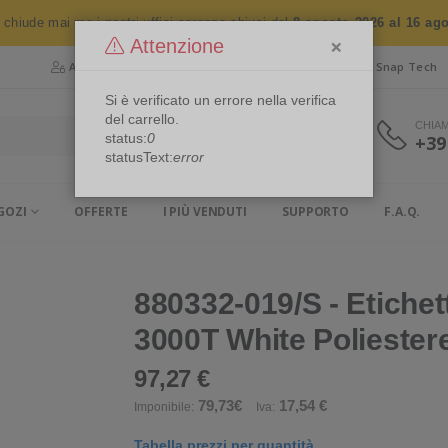
n chiude mai ma i nostri uffici saranno chiusi dal
8 agosto 2026 al 16 ag
×
Attenzione
Area Riservata
Chi siamo
Snap Security
Snap Tech
Si è verificato un errore nella verifica
del carrello.
CHIA
status:
0
+39
statusText:
error
GOZI
OFFERTE
I PIÙ VENDUTI
SUPPORTO
F.A.Q.
880332-019/S - Etichet
3000T White Poliester
97,27 €
79,73€
17,54 €
Imponibile:
Iva:
Tabella prezzi per quantità