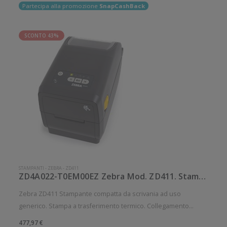
Partecipa alla promozione
SnapCashBack
SCONTO 43%
STAMPANTI
-
ZEBRA
-
ZD411
ZD4A022-T0EM00EZ Zebra Mod. ZD411. Stampante di etichette.
Zebra ZD411 Stampante compatta da scrivania ad uso
generico. Stampa a trasferimento termico. Collegamento
wireless senza fili. Velocità di stampa: 152 mm/sec Risoluzione
477,97 €