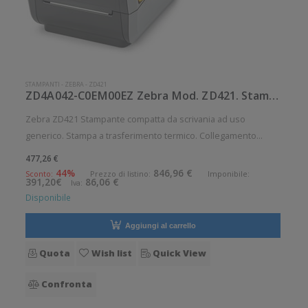
STAMPANTI
-
ZEBRA
-
ZD421
ZD4A042-C0EM00EZ Zebra Mod. ZD421. Stampante di etichette.
Zebra ZD421 Stampante compatta da scrivania ad uso
generico. Stampa a trasferimento termico. Collegamento
wireless senza fili. Velocità di stampa: 152 mm/sec Risoluzione
477,26 €
di stampa: 8 dot/mm Wireless: Presente Supporto di stampa:
44%
846,96 €
Sconto:
Prezzo di listino:
Imponibile:
391,20€
86,06 €
Iva:
Braccialetti,
Disponibile
Aggiungi al carrello
Quota
Wish list
Quick View
Confronta