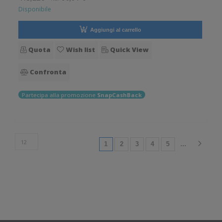
Braccialetti, Carta i
Disponibile
Aggiungi al carrello
Quota
Wish list
Quick View
Confronta
Partecipa alla promozione
SnapCashBack
(current)
1
2
3
4
5
...