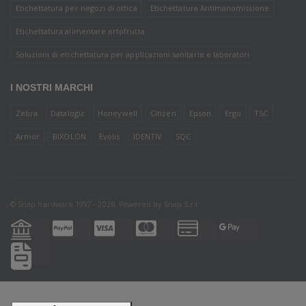
Etichettatura per negozi di ottica
Etichettatura Antimanomissione
Etichettatura alimentare ortofrutta
Soluzioni di etichettatura per applicazioni sanitarie e laboratori
I NOSTRI MARCHI
Zebra
Datalogic
Honeywell
Citizen
Epson
Ergo
TSC
Armor
BIXOLON
Evolis
IDENTIV
SQC
© Snap hardware 1997 - 2026. Powered by
Snap S.r.l.