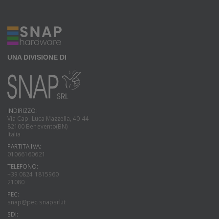
UNA DIVISIONE DI
INDIRIZZO:
Via Cap. Luca Mazzella, 40-44
82100 Benevento(BN)
Italia
PARTITA IVA:
01066160621
TELEFONO:
+39 0824 1815960
21080
PEC:
snap@pec.snapsrl.it
SDI: