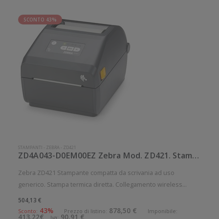
SCONTO 43%
STAMPANTI
-
ZEBRA
-
ZD421
ZD4A043-D0EM00EZ Zebra Mod. ZD421. Stampante di etichette.
Zebra ZD421 Stampante compatta da scrivania ad uso
generico. Stampa termica diretta. Collegamento wireless
senza fili. Velocità di stampa: 102 mm/sec Risoluzione di
504,13 €
stampa: 12 dot/mm Wireless: Presente Supporto di stampa:
43%
878,50 €
Sconto:
Prezzo di listino:
Imponibile:
413,22€
90,91 €
Iva: