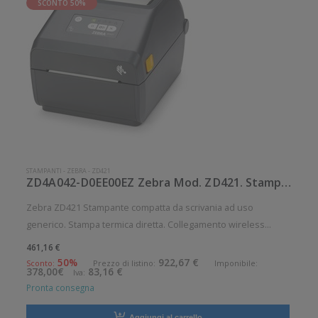
SCONTO 50%
STAMPANTI
-
ZEBRA
-
ZD421
ZD4A042-D0EE00EZ Zebra Mod. ZD421. Stampante di etichette.
Zebra ZD421 Stampante compatta da scrivania ad uso
generico. Stampa termica diretta. Collegamento wireless
senza fili. Velocità di stampa: 152 mm/sec Risoluzione di
461,16 €
stampa: 8 dot/mm Wireless: Presente Supporto di stampa:
50%
922,67 €
Sconto:
Prezzo di listino:
Imponibile:
378,00€
83,16 €
Iva:
Braccialetti, Carta in
Pronta consegna
Aggiungi al carrello