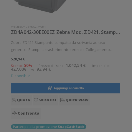
STAMPANTI
-
ZEBRA
-
ZD421
ZD4A042-30EE00EZ Zebra Mod. ZD421. Stampante di etichette.
Zebra ZD421 Stampante compatta da scrivania ad uso
generico. Stampa a trasferimento termico. Collegamento
wireless senza fili. Velocità di stampa: 152 mm/sec Risoluzione
520,94 €
di stampa: 8 dot/mm Wireless: Presente Supporto di stampa:
50%
1.042,54 €
Sconto:
Prezzo di listino:
Imponibile:
427,00€
93,94 €
Iva:
Braccialetti,
Disponibile
Aggiungi al carrello
Quota
Wish list
Quick View
Confronta
Partecipa alla promozione
SnapCashBack