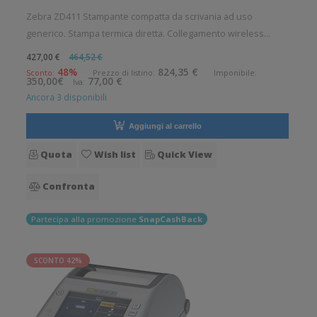
Zebra ZD411 Stampante compatta da scrivania ad uso
generico. Stampa termica diretta. Collegamento wireless
senza fili. Velocità di stampa: 152 mm/sec Risoluzione di
427,00 €
464,52 €
stampa: 8 dot/mm Wireless: Presente Supporto di stampa:
48%
824,35 €
Sconto:
Prezzo di listino:
Imponibile:
350,00€
77,00 €
Iva:
Braccialetti, Carta in
Ancora 3 disponibili
Aggiungi al carrello
Quota
Wish list
Quick View
Confronta
Partecipa alla promozione
SnapCashBack
SCONTO 42%