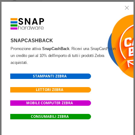
Partecipa alla promozione
SnapCashBack
SCONTO 43%
SNAPCASHBACK
Promozione attiva
SnapCashBack
. Ricevi una SnapCard* con
un credito pari al 10% dell'importo di tutti i prodotti Zebra
acquistati.
STAMPANTI ZEBRA
LETTORI ZEBRA
MOBILE COMPUTER ZEBRA
STAMPANTI
-
ZEBRA
-
ZD411
ZD4A023-D0EM00EZ Zebra Mod. ZD411. Stampante di etichette.
CONSUMABILI ZEBRA
Zebra ZD411 Stampante compatta da scrivania ad uso
generico. Stampa termica diretta. Collegamento wireless