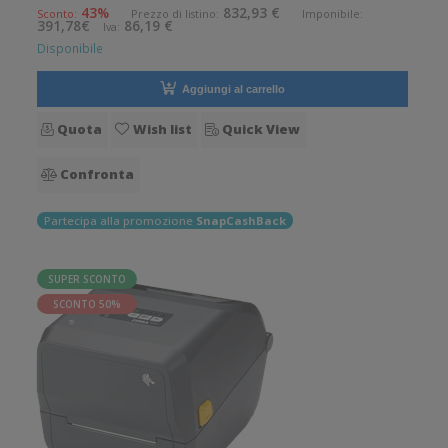
di stampa: 8 dot/mm Wireless: Presente Supporto di stampa:
43%
832,93 €
Sconto:
Prezzo di listino:
Imponibile:
391,78€
86,19 €
Iva:
Braccialetti,
Disponibile
Aggiungi al carrello
Quota
Wish list
Quick View
Confronta
Partecipa alla promozione
SnapCashBack
SUPER SCONTO
SCONTO 50%