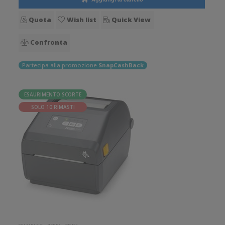
Quota
Wish list
Quick View
Confronta
Partecipa alla promozione
SnapCashBack
ESAURIMENTO SCORTE
SOLO 10 RIMASTI