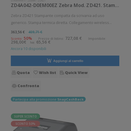
STAMPANTI
-
ZEBRA
-
ZD421
ZD4A042-D0EM00EZ Zebra Mod. ZD421. Stampante di etichette.
Zebra ZD421 Stampante compatta da scrivania ad uso
generico. Stampa termica diretta. Collegamento wireless
senza fili. Velocità di stampa: 152 mm/sec Risoluzione di
363,56 €
409,71 €
stampa: 8 dot/mm Wireless: Presente Supporto di stampa:
50%
727,08 €
Sconto:
Prezzo di listino:
Imponibile:
298,00€
65,56 €
Iva:
Braccialetti, Carta in
Ancora 10 disponibili
Aggiungi al carrello
Quota
Wish list
Quick View
Confronta
Partecipa alla promozione
SnapCashBack
SUPER SCONTO
SCONTO 50%