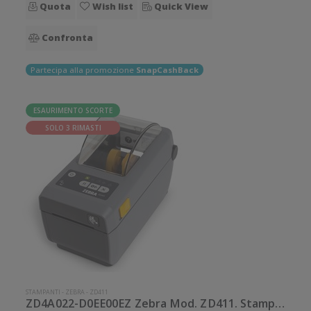
Quota
Wish list
Quick View
Confronta
Partecipa alla promozione
SnapCashBack
ESAURIMENTO SCORTE
SOLO 3 RIMASTI
STAMPANTI
-
ZEBRA
-
ZD411
ZD4A022-D0EE00EZ Zebra Mod. ZD411. Stampante di etichette.