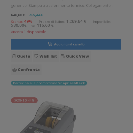
generico. Stampa a trasferimento termico. Collegamento
wireless senza fili. Velocità di stampa: 152 mm/sec Risoluzione
646,60 €
715,44 €
di stampa: 12 dot/mm Wireless: Presente Supporto di stampa:
49%
1.269,64 €
Sconto:
Prezzo di listino:
Imponibile:
530,00€
116,60 €
Iva:
Braccialetti,
Ancora 1 disponibile
Aggiungi al carrello
Quota
Wish list
Quick View
Confronta
Partecipa alla promozione
SnapCashBack
SCONTO 44%