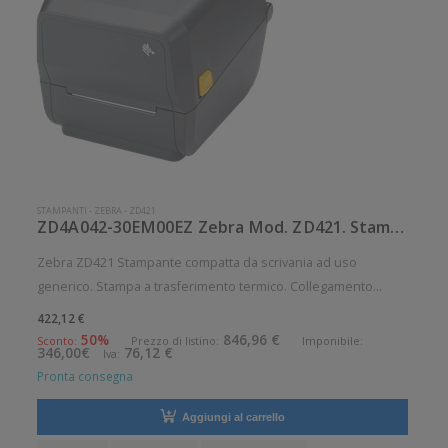
STAMPANTI
-
ZEBRA
-
ZD421
ZD4A042-30EM00EZ Zebra Mod. ZD421. Stampante di etichette.
Zebra ZD421 Stampante compatta da scrivania ad uso
generico. Stampa a trasferimento termico. Collegamento
wireless senza fili. Velocità di stampa: 152 mm/sec Risoluzione
422,12 €
di stampa: 8 dot/mm Wireless: Presente Supporto di stampa:
50%
846,96 €
Sconto:
Prezzo di listino:
Imponibile:
346,00€
76,12 €
Iva:
Braccialetti,
Pronta consegna
Aggiungi al carrello