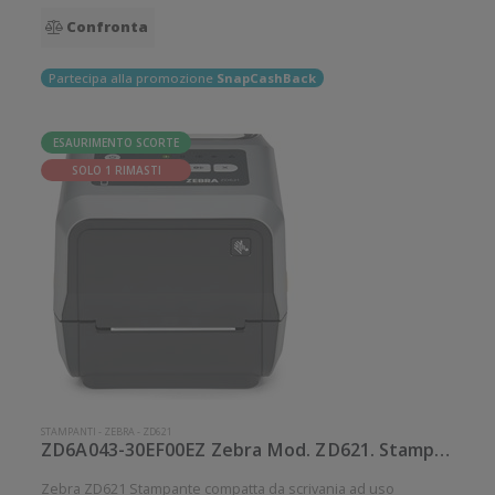
Confronta
Partecipa alla promozione
SnapCashBack
ESAURIMENTO SCORTE
SOLO 1 RIMASTI
STAMPANTI
-
ZEBRA
-
ZD621
ZD6A043-30EF00EZ Zebra Mod. ZD621. Stampante di etichette.
Zebra ZD621 Stampante compatta da scrivania ad uso