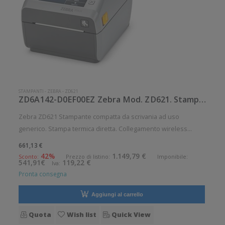
STAMPANTI
-
ZEBRA
-
ZD621
ZD6A142-D0EF00EZ Zebra Mod. ZD621. Stampante di etichette.
Zebra ZD621 Stampante compatta da scrivania ad uso
generico. Stampa termica diretta. Collegamento wireless
senza fili. Velocità di stampa: 203 mm/sec Risoluzione di
661,13 €
stampa: 8 dot/mm Wireless: Presente Supporto di stampa:
42%
1.149,79 €
Sconto:
Prezzo di listino:
Imponibile:
541,91€
119,22 €
Iva:
Braccialetti, Carta in
Pronta consegna
Aggiungi al carrello
Quota
Wish list
Quick View