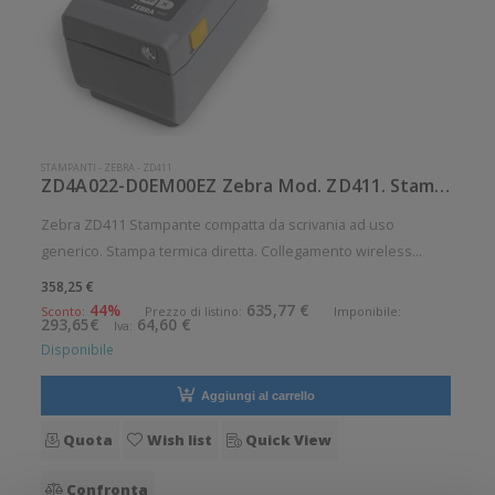
STAMPANTI
-
ZEBRA
-
ZD411
ZD4A022-D0EM00EZ Zebra Mod. ZD411. Stampante di etichette.
Zebra ZD411 Stampante compatta da scrivania ad uso
generico. Stampa termica diretta. Collegamento wireless
senza fili. Velocità di stampa: 152 mm/sec Risoluzione di
358,25 €
stampa: 8 dot/mm Wireless: Presente Supporto di stampa:
44%
635,77 €
Sconto:
Prezzo di listino:
Imponibile:
293,65€
64,60 €
Iva:
Braccialetti, Carta in
Disponibile
Aggiungi al carrello
Quota
Wish list
Quick View
Confronta