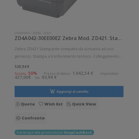
STAMPANTI
-
ZEBRA
-
ZD421
ZD4A042-30EE00EZ Zebra Mod. ZD421. Stampante di etichette.
Zebra ZD421 Stampante compatta da scrivania ad uso
generico. Stampa a trasferimento termico. Collegamento
wireless senza fili. Velocità di stampa: 152 mm/sec
520,94 €
Risoluzione di stampa: 8 dot/mm Wireless: Presente
50%
1.042,54 €
Sconto:
Prezzo di listino:
Imponibile:
427,00€
93,94 €
Iva:
Supporto di stampa: Braccialetti,
Aggiungi al carrello
Quota
Wish list
Quick View
Confronta
Partecipa alla promozione
SnapCashBack