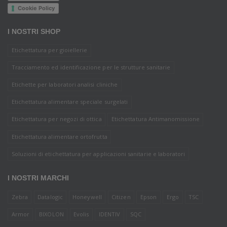
Cookie Policy
I NOSTRI SHOP
Etichettatura per gioiellerie
Tracciamento ed identificazione per le strutture sanitarie
Etichette per laboratori analisi cliniche
Etichettatura alimentare speciale surgelati
Etichettatura per negozi di ottica
Etichettatura Antimanomissione
Etichettatura alimentare ortofrutta
Soluzioni di etichettatura per applicazioni sanitarie e laboratori
I NOSTRI MARCHI
Zebra
Datalogic
Honeywell
Citizen
Epson
Ergo
TSC
Armor
BIXOLON
Evolis
IDENTIV
SQC