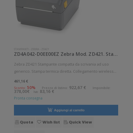
STAMPANTI
-
ZEBRA
-
ZD421
ZD4A042-D0EE00EZ Zebra Mod. ZD421. Stampante di etichette.
Zebra ZD421 Stampante compatta da scrivania ad uso
generico. Stampa termica diretta. Collegamento wireless
senza fili. Velocità di stampa: 152 mm/sec Risoluzione di
461,16 €
stampa: 8 dot/mm Wireless: Presente Supporto di stampa:
50%
922,67 €
Sconto:
Prezzo di listino:
Imponibile:
378,00€
83,16 €
Iva:
Braccialetti, Carta in
Pronta consegna
Aggiungi al carrello
Quota
Wish list
Quick View