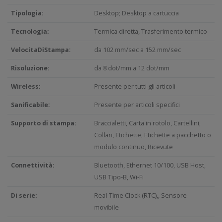
Tipologia:
Desktop; Desktop a cartuccia
Tecnologia:
Termica diretta, Trasferimento termico
VelocitaDiStampa:
da 102 mm/sec a 152 mm/sec
Risoluzione:
da 8 dot/mm a 12 dot/mm
Wireless:
Presente per tutti gli articoli
Sanificabile:
Presente per articoli specifici
Supporto di stampa:
Braccialetti, Carta in rotolo, Cartellini,
Collari, Etichette, Etichette a pacchetto o
modulo continuo, Ricevute
Connettività:
Bluetooth, Ethernet 10/100, USB Host,
USB Tipo-B, Wi-Fi
Di serie:
Real-Time Clock (RTC),, Sensore
movibile