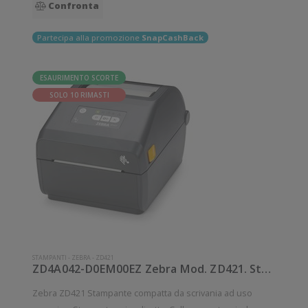
Confronta
Partecipa alla promozione
SnapCashBack
ESAURIMENTO SCORTE
SOLO 10 RIMASTI
STAMPANTI
-
ZEBRA
-
ZD421
ZD4A042-D0EM00EZ Zebra Mod. ZD421. Stampante di etichette.
Zebra ZD421 Stampante compatta da scrivania ad uso