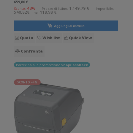
659,80 €
Risoluzione di stampa: 8 dot/mm Wireless: Presente
43%
1.149,79 €
Sconto:
Prezzo di listino:
Imponibile:
540,82€
118,98 €
Iva:
Supporto di stampa: Braccialetti,
Aggiungi al carrello
Quota
Wish list
Quick View
Confronta
Partecipa alla promozione
SnapCashBack
SCONTO 44%