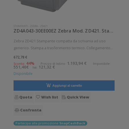
STAMPANTI
-
ZEBRA
-
ZD421
ZD4A043-30EE00EZ Zebra Mod. ZD421. Stampante di etichette.
Zebra ZD421 Stampante compatta da scrivania ad uso
generico. Stampa a trasferimento termico. Collegamento
wireless senza fili. Velocità di stampa: 102 mm/sec
672,78 €
Risoluzione di stampa: 12 dot/mm Wireless: Presente
44%
1.193,94 €
Sconto:
Prezzo di listino:
Imponibile:
551,46€
121,32 €
Iva:
Supporto di stampa: Braccialetti,
Disponibile
Aggiungi al carrello
Quota
Wish list
Quick View
Confronta
Partecipa alla promozione
SnapCashBack