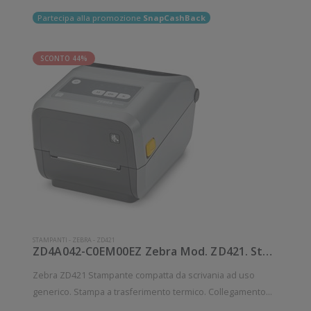
Partecipa alla promozione
SnapCashBack
SCONTO 44%
STAMPANTI
-
ZEBRA
-
ZD421
ZD4A042-C0EM00EZ Zebra Mod. ZD421. Stampante di etichette.
Zebra ZD421 Stampante compatta da scrivania ad uso
generico. Stampa a trasferimento termico. Collegamento
wireless senza fili. Velocità di stampa: 152 mm/sec