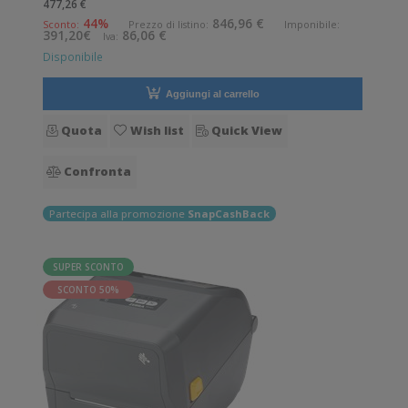
477,26 €
Risoluzione di stampa: 8 dot/mm Wireless: Presente
44%
846,96 €
Sconto:
Prezzo di listino:
Imponibile:
391,20€
86,06 €
Iva:
Supporto di stampa: Braccialetti,
Disponibile
Aggiungi al carrello
Quota
Wish list
Quick View
Confronta
Partecipa alla promozione
SnapCashBack
SUPER SCONTO
SCONTO 50%