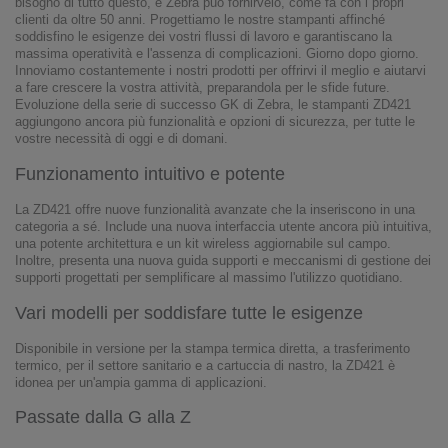
bisogno di tutto questo, e Zebra può fornirvelo, come fa con i propri
clienti da oltre 50 anni. Progettiamo le nostre stampanti affinché
soddisfino le esigenze dei vostri flussi di lavoro e garantiscano la
massima operatività e l'assenza di complicazioni. Giorno dopo giorno.
Innoviamo costantemente i nostri prodotti per offrirvi il meglio e aiutarvi
a fare crescere la vostra attività, preparandola per le sfide future.
Evoluzione della serie di successo GK di Zebra, le stampanti ZD421
aggiungono ancora più funzionalità e opzioni di sicurezza, per tutte le
vostre necessità di oggi e di domani.
Funzionamento intuitivo e potente
La ZD421 offre nuove funzionalità avanzate che la inseriscono in una
categoria a sé. Include una nuova interfaccia utente ancora più intuitiva,
una potente architettura e un kit wireless aggiornabile sul campo.
Inoltre, presenta una nuova guida supporti e meccanismi di gestione dei
supporti progettati per semplificare al massimo l'utilizzo quotidiano.
Vari modelli per soddisfare tutte le esigenze
Disponibile in versione per la stampa termica diretta, a trasferimento
termico, per il settore sanitario e a cartuccia di nastro, la ZD421 è
idonea per un'ampia gamma di applicazioni.
Passate dalla G alla Z