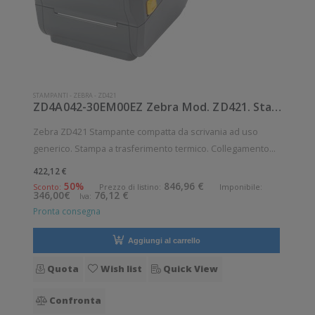
STAMPANTI
-
ZEBRA
-
ZD421
ZD4A042-30EM00EZ Zebra Mod. ZD421. Stampante di etichette.
Zebra ZD421 Stampante compatta da scrivania ad uso
generico. Stampa a trasferimento termico. Collegamento
wireless senza fili. Velocità di stampa: 152 mm/sec
422,12 €
Risoluzione di stampa: 8 dot/mm Wireless: Presente
50%
846,96 €
Sconto:
Prezzo di listino:
Imponibile:
346,00€
76,12 €
Iva:
Supporto di stampa: Braccialetti,
Pronta consegna
Aggiungi al carrello
Quota
Wish list
Quick View
Confronta