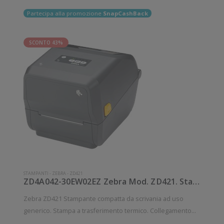
Partecipa alla promozione
SnapCashBack
SCONTO 43%
STAMPANTI
-
ZEBRA
-
ZD421
ZD4A042-30EW02EZ Zebra Mod. ZD421. Stampante di etichette.
Zebra ZD421 Stampante compatta da scrivania ad uso
generico. Stampa a trasferimento termico. Collegamento
wireless senza fili. Velocità di stampa: 152 mm/sec