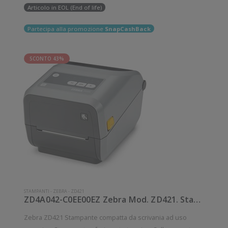
Articolo in EOL (End of life)
Partecipa alla promozione
SnapCashBack
SCONTO 43%
STAMPANTI
-
ZEBRA
-
ZD421
ZD4A042-C0EE00EZ Zebra Mod. ZD421. Stampante di etichette.
Zebra ZD421 Stampante compatta da scrivania ad uso