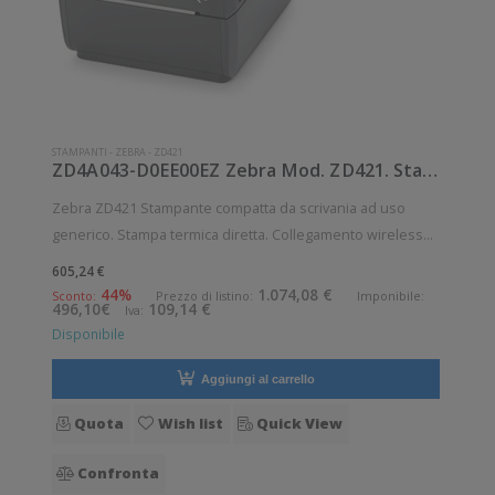
STAMPANTI
-
ZEBRA
-
ZD421
ZD4A043-D0EE00EZ Zebra Mod. ZD421. Stampante di etichette.
Zebra ZD421 Stampante compatta da scrivania ad uso
generico. Stampa termica diretta. Collegamento wireless
senza fili. Velocità di stampa: 102 mm/sec Risoluzione di
605,24 €
stampa: 12 dot/mm Wireless: Presente Supporto di
44%
1.074,08 €
Sconto:
Prezzo di listino:
Imponibile:
496,10€
109,14 €
Iva:
stampa: Braccialetti, Carta i
Disponibile
Aggiungi al carrello
Quota
Wish list
Quick View
Confronta