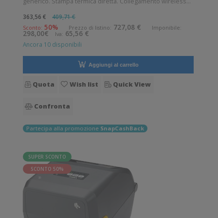
generico. Stampa termica diretta. Collegamento wireless
senza fili. Velocità di stampa: 152 mm/sec Risoluzione di
363,56 €
409,71 €
stampa: 8 dot/mm Wireless: Presente Supporto di stampa:
50%
727,08 €
Sconto:
Prezzo di listino:
Imponibile:
298,00€
65,56 €
Iva:
Braccialetti, Carta in
Ancora 10 disponibili
Aggiungi al carrello
Quota
Wish list
Quick View
Confronta
Partecipa alla promozione
SnapCashBack
SUPER SCONTO
SCONTO 50%