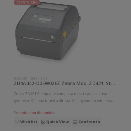
SCONTO 42%
STAMPANTI
-
ZEBRA
-
ZD421
ZD4A042-D0EW02EZ Zebra Mod. ZD421. Stampante di etichette.
Zebra ZD421 Stampante compatta da scrivania ad uso
generico. Stampa termica diretta. Collegamento wireless
senza fili. Velocità di stampa: 152 mm/sec Risoluzione di
Prodotto non disponibile
stampa: 8 dot/mm Wireless: Presente Supporto di stampa:
Wish list
Quick View
Confronta
Braccialetti, Carta in