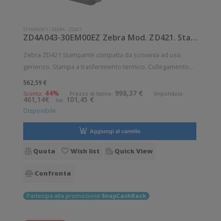
STAMPANTI
-
ZEBRA
-
ZD421
ZD4A043-30EM00EZ Zebra Mod. ZD421. Stampante di etichette.
Zebra ZD421 Stampante compatta da scrivania ad uso
generico. Stampa a trasferimento termico. Collegamento
wireless senza fili. Velocità di stampa: 102 mm/sec
562,59 €
Risoluzione di stampa: 12 dot/mm Wireless: Presente
44%
998,37 €
Sconto:
Prezzo di listino:
Imponibile:
461,14€
101,45 €
Iva:
Supporto di stampa: Braccialetti,
Disponibile
Aggiungi al carrello
Quota
Wish list
Quick View
Confronta
Partecipa alla promozione
SnapCashBack