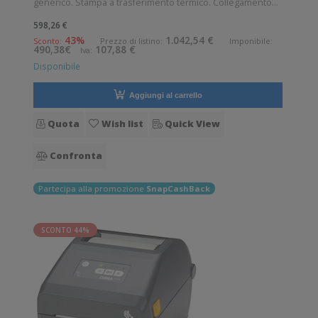
generico. Stampa a trasferimento termico. Collegamento
wireless senza fili. Velocità di stampa: 152 mm/sec
598,26 €
Risoluzione di stampa: 8 dot/mm Wireless: Presente
43%
1.042,54 €
Sconto:
Prezzo di listino:
Imponibile:
490,38€
107,88 €
Iva:
Supporto di stampa: Braccialetti,
Disponibile
Aggiungi al carrello
Quota
Wish list
Quick View
Confronta
Partecipa alla promozione
SnapCashBack
SCONTO 44%