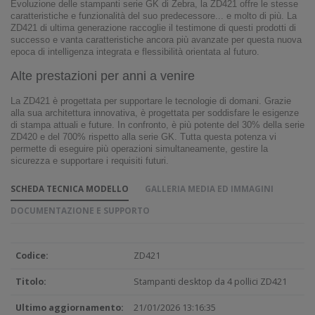
Evoluzione delle stampanti serie GK di Zebra, la ZD421 offre le stesse
caratteristiche e funzionalità del suo predecessore... e molto di più. La
ZD421 di ultima generazione raccoglie il testimone di questi prodotti di
successo e vanta caratteristiche ancora più avanzate per questa nuova
epoca di intelligenza integrata e flessibilità orientata al futuro.
Alte prestazioni per anni a venire
La ZD421 è progettata per supportare le tecnologie di domani. Grazie
alla sua architettura innovativa, è progettata per soddisfare le esigenze
di stampa attuali e future. In confronto, è più potente del 30% della serie
ZD420 e del 700% rispetto alla serie GK. Tutta questa potenza vi
permette di eseguire più operazioni simultaneamente, gestire la
sicurezza e supportare i requisiti futuri.
SCHEDA TECNICA MODELLO
GALLERIA MEDIA ED IMMAGINI
DOCUMENTAZIONE E SUPPORTO
Codice:
ZD421
Titolo:
Stampanti desktop da 4 pollici ZD421
Ultimo aggiornamento:
21/01/2026 13:16:35