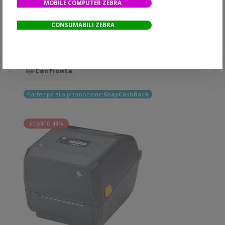
MOBILE COMPUTER ZEBRA
Disponibile
CONSUMABILI ZEBRA
Aggiungi al carrello
Quota
Wish list
Quick View
Confronta
Partecipa alla promozione
SnapCashBack
SCONTO 44%