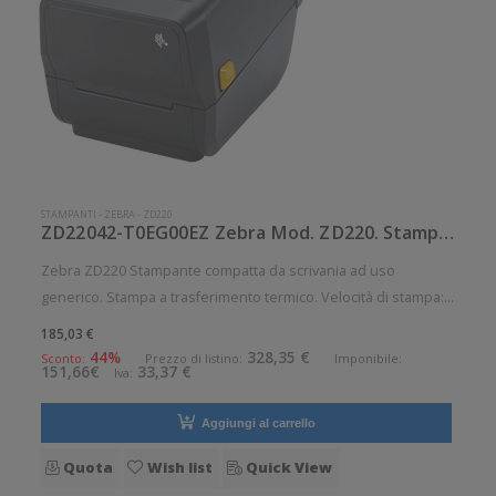
STAMPANTI
-
ZEBRA
-
ZD220
ZD22042-T0EG00EZ Zebra Mod. ZD220. Stampante di etichette.
Zebra ZD220 Stampante compatta da scrivania ad uso
generico. Stampa a trasferimento termico. Velocità di stampa:
102 mm/sec Risoluzione di stampa: 8 dot/mm Supporto di
185,03 €
stampa: Braccialetti, Carta in rotolo, Cartellini, Collari, Etichette,
44%
328,35 €
Sconto:
Prezzo di listino:
Imponibile:
151,66€
33,37 €
Iva:
Etiche
Aggiungi al carrello
Quota
Wish list
Quick View