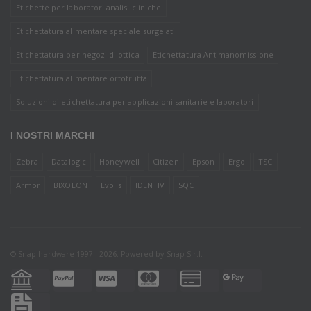
Etichette per laboratori analisi cliniche
Etichettatura alimentare speciale surgelati
Etichettatura per negozi di ottica
Etichettatura Antimanomissione
Etichettatura alimentare ortofrutta
Soluzioni di etichettatura per applicazioni sanitarie e laboratori
I NOSTRI MARCHI
Zebra
Datalogic
Honeywell
Citizen
Epson
Ergo
TSC
Armor
BIXOLON
Evolis
IDENTIV
SQC
© Snap hardware 1997 - 2026. Powered by
Snap S.r.l.