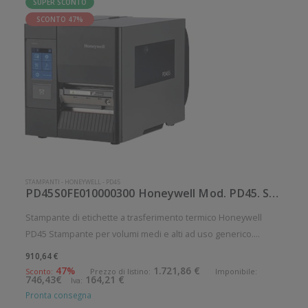
SUPER SCONTO
SCONTO 47%
STAMPANTI
-
HONEYWELL
-
PD45
PD45S0FE010000300 Honeywell Mod. PD45. Stampante di etichette.
Stampante di etichette a trasferimento termico Honeywell
PD45 Stampante per volumi medi e alti ad uso generico.
Stampa a trasferimento termico. Velocità di stampa: 100
910,64 €
mm/sec Risoluzione di stampa: 12 dot/mm Supporto di
47%
1.721,86 €
Sconto:
Prezzo di listino:
Imponibile:
746,43€
164,21 €
Iva:
stampa: Braccialetti, Car
Pronta consegna