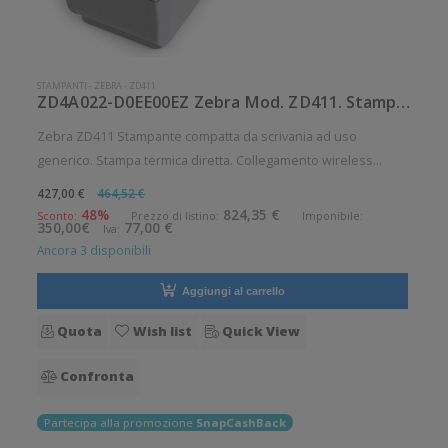
STAMPANTI
-
ZEBRA
-
ZD411
ZD4A022-D0EE00EZ Zebra Mod. ZD411. Stampante di etichette.
Zebra ZD411 Stampante compatta da scrivania ad uso
generico. Stampa termica diretta. Collegamento wireless
senza fili. Velocità di stampa: 152 mm/sec Risoluzione di
427,00 €
464,52 €
stampa: 8 dot/mm Wireless: Presente Supporto di stampa:
48%
824,35 €
Sconto:
Prezzo di listino:
Imponibile:
350,00€
77,00 €
Iva:
Braccialetti, Carta in
Ancora 3 disponibili
Aggiungi al carrello
Quota
Wish list
Quick View
Confronta
Partecipa alla promozione
SnapCashBack