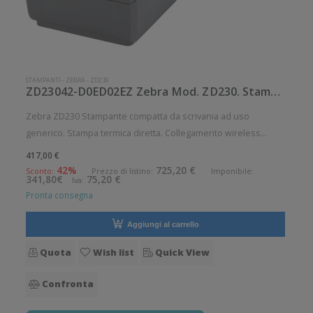
STAMPANTI
-
ZEBRA
-
ZD230
ZD23042-D0ED02EZ Zebra Mod. ZD230. Stampante di etichette.
Zebra ZD230 Stampante compatta da scrivania ad uso
generico. Stampa termica diretta. Collegamento wireless
senza fili. Velocità di stampa: 152 mm/sec Risoluzione di
417,00 €
stampa: 8 dot/mm Wireless: Presente Supporto di stampa:
42%
725,20 €
Sconto:
Prezzo di listino:
Imponibile:
341,80€
75,20 €
Iva:
Braccialetti, Carta in
Pronta consegna
Aggiungi al carrello
Quota
Wish list
Quick View
Confronta