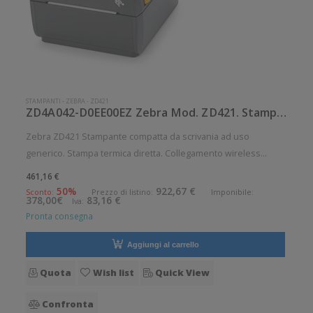
STAMPANTI
-
ZEBRA
-
ZD421
ZD4A042-D0EE00EZ Zebra Mod. ZD421. Stampante di etichette.
Zebra ZD421 Stampante compatta da scrivania ad uso
generico. Stampa termica diretta. Collegamento wireless
senza fili. Velocità di stampa: 152 mm/sec Risoluzione di
461,16 €
stampa: 8 dot/mm Wireless: Presente Supporto di stampa:
50%
922,67 €
Sconto:
Prezzo di listino:
Imponibile:
378,00€
83,16 €
Iva:
Braccialetti, Carta in
Pronta consegna
Aggiungi al carrello
Quota
Wish list
Quick View
Confronta