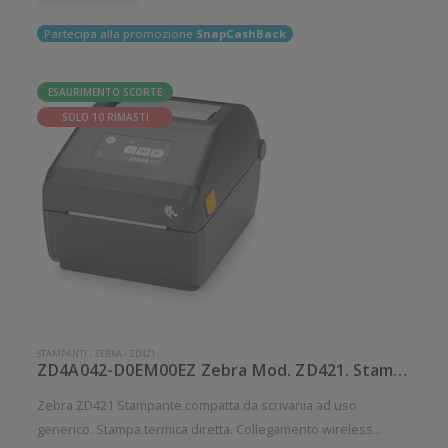
Partecipa alla promozione
SnapCashBack
ESAURIMENTO SCORTE
SOLO 10 RIMASTI
STAMPANTI
-
ZEBRA
-
ZD421
ZD4A042-D0EM00EZ Zebra Mod. ZD421. Stampante di etichette.
Zebra ZD421 Stampante compatta da scrivania ad uso
generico. Stampa termica diretta. Collegamento wireless