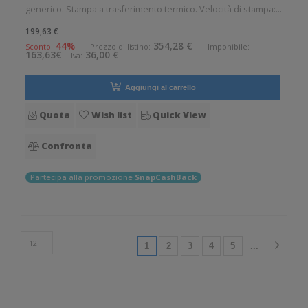
generico. Stampa a trasferimento termico. Velocità di stampa:
102 mm/sec Risoluzione di stampa: 8 dot/mm Supporto di
199,63 €
stampa: Braccialetti, Carta in rotolo, Cartellini, Collari, Etichette,
44%
354,28 €
Sconto:
Prezzo di listino:
Imponibile:
163,63€
36,00 €
Iva:
Etiche
Aggiungi al carrello
Quota
Wish list
Quick View
Confronta
Partecipa alla promozione
SnapCashBack
(current)
1
2
3
4
5
...