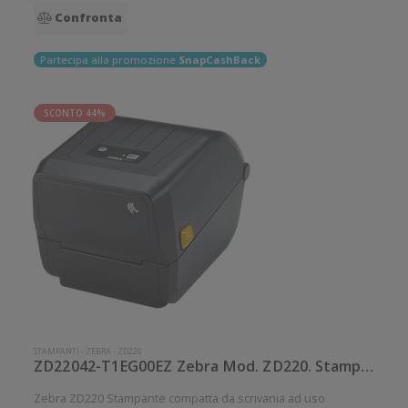
Confronta
Partecipa alla promozione
SnapCashBack
SCONTO 44%
STAMPANTI
-
ZEBRA
-
ZD220
ZD22042-T1EG00EZ Zebra Mod. ZD220. Stampante di etichette.
Zebra ZD220 Stampante compatta da scrivania ad uso