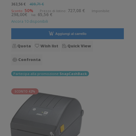
senza fili. Velocità di stampa: 152 mm/sec Risoluzione di
363,56 €
409,71 €
stampa: 8 dot/mm Wireless: Presente Supporto di stampa:
50%
727,08 €
Sconto:
Prezzo di listino:
Imponibile:
298,00€
65,56 €
Iva:
Braccialetti, Carta in
Ancora 10 disponibili
Aggiungi al carrello
Quota
Wish list
Quick View
Confronta
Partecipa alla promozione
SnapCashBack
SCONTO 42%