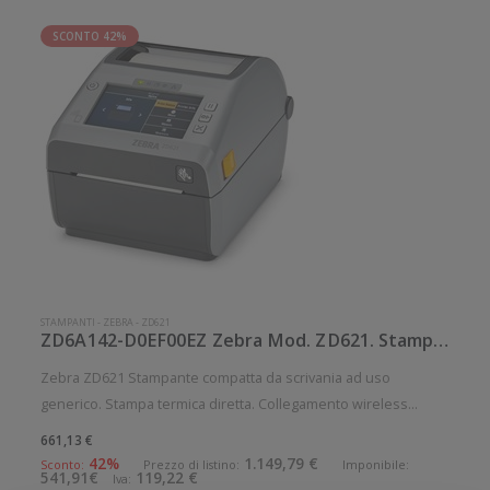
SCONTO 42%
STAMPANTI
-
ZEBRA
-
ZD621
ZD6A142-D0EF00EZ Zebra Mod. ZD621. Stampante di etichette.
Zebra ZD621 Stampante compatta da scrivania ad uso
generico. Stampa termica diretta. Collegamento wireless
senza fili. Velocità di stampa: 203 mm/sec Risoluzione di
661,13 €
stampa: 8 dot/mm Wireless: Presente Supporto di stampa:
42%
1.149,79 €
Sconto:
Prezzo di listino:
Imponibile:
541,91€
119,22 €
Iva:
Braccialetti, Carta in