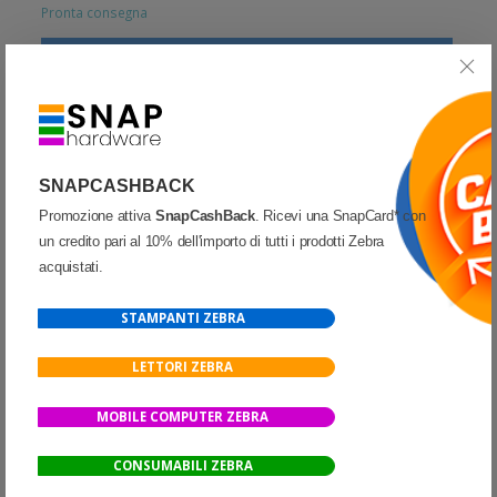
Pronta consegna
Aggiungi al carrello
Quota
Wish list
Quick View
Confronta
SNAPCASHBACK
Partecipa alla promozione
SnapCashBack
Promozione attiva
SnapCashBack
. Ricevi una SnapCard* con
un credito pari al 10% dell'importo di tutti i prodotti Zebra
acquistati.
ESAURIMENTO SCORTE
SOLO 1 RIMASTI
STAMPANTI ZEBRA
LETTORI ZEBRA
MOBILE COMPUTER ZEBRA
CONSUMABILI ZEBRA