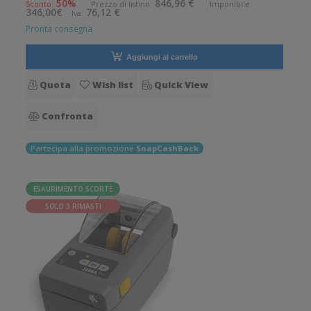
50%
846,96 €
Sconto:
Prezzo di listino:
Imponibile:
346,00€
76,12 €
Iva:
Braccialetti,
Pronta consegna
Aggiungi al carrello
Quota
Wish list
Quick View
Confronta
Partecipa alla promozione
SnapCashBack
ESAURIMENTO SCORTE
SOLO 3 RIMASTI