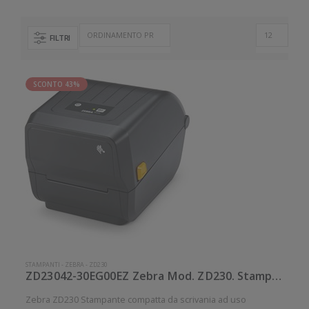
FILTRI
SCONTO 43%
STAMPANTI
-
ZEBRA
-
ZD230
ZD23042-30EG00EZ Zebra Mod. ZD230. Stampante di etichette.
Zebra ZD230 Stampante compatta da scrivania ad uso