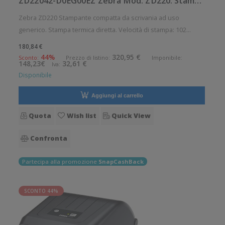
ZD22042-D0EG00EZ Zebra Mod. ZD220. Stampante di etichette.
Zebra ZD220 Stampante compatta da scrivania ad uso
generico. Stampa termica diretta. Velocità di stampa: 102
mm/sec Risoluzione di stampa: 8 dot/mm Supporto di stampa:
180,84 €
Braccialetti, Carta in rotolo, Cartellini, Collari, Etichette, Etichette
44%
320,95 €
Sconto:
Prezzo di listino:
Imponibile:
148,23€
32,61 €
Iva:
a pa
Disponibile
Aggiungi al carrello
Quota
Wish list
Quick View
Confronta
Partecipa alla promozione
SnapCashBack
SCONTO 44%