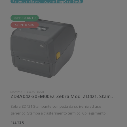
Partecipa alla promozione
SnapCashBack
SUPER SCONTO
SCONTO 50%
STAMPANTI
-
ZEBRA
-
ZD421
ZD4A042-30EM00EZ Zebra Mod. ZD421. Stampante di etichette.
Zebra ZD421 Stampante compatta da scrivania ad uso
generico. Stampa a trasferimento termico. Collegamento
wireless senza fili. Velocità di stampa: 152 mm/sec Risoluzione
422,12 €
di stampa: 8 dot/mm Wireless: Presente Supporto di stampa: