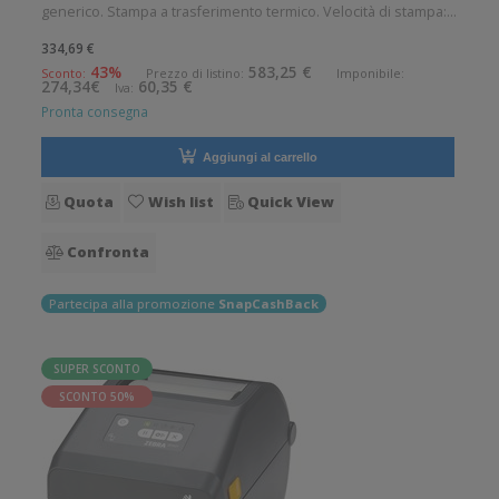
generico. Stampa a trasferimento termico. Velocità di stampa:
152 mm/sec Risoluzione di stampa: 8 dot/mm Supporto di
334,69 €
stampa: Braccialetti, Carta in rotolo, Cartellini, Collari, Etichette,
43%
583,25 €
Sconto:
Prezzo di listino:
Imponibile:
274,34€
60,35 €
Iva:
Etiche
Pronta consegna
Aggiungi al carrello
Quota
Wish list
Quick View
Confronta
Partecipa alla promozione
SnapCashBack
SUPER SCONTO
SCONTO 50%