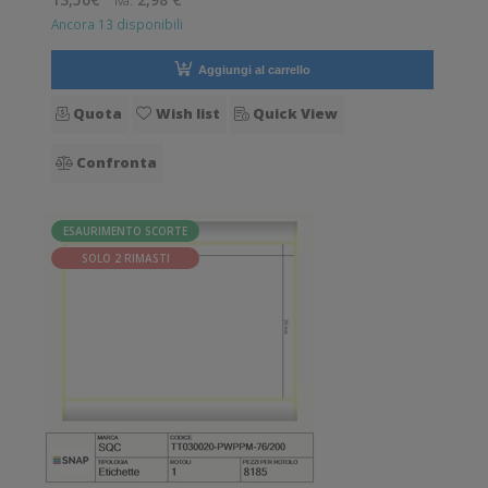
13,56€
2,98 €
Iva:
150 mm. Tipo: Supporto di
Ancora 13 disponibili
Aggiungi al carrello
Quota
Wish list
Quick View
Confronta
ESAURIMENTO SCORTE
SOLO 2 RIMASTI