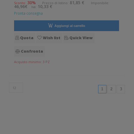
permanente. Diametro interno: 76 mm. Diametro esterno:
30%
81,85 €
Sconto:
Prezzo di listino:
Imponibile:
46,96€
10,33 €
Iva:
196 mm. Tipo: Supporto di
Pronta consegna
Aggiungi al carrello
Quota
Wish list
Quick View
Confronta
Acquisto minimo: 3 PZ
(current)
1
2
3