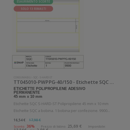
ESAURIMENTO SCORTE
SOLO 13 RIMASTI
CONSUMABILI
-
SQC
-
S-HARD-ST
TT045010-PWPPG-40/150 - Etichette SQC S-HARD-ST Polipropilene
ETICHETTE POLIPROPILENE ADESIVO
PERMANENTE
45 mm x 10 mm
Etichette SQC S-HARD-ST Polipropilene 45 mm x 10 mm
Etichette SQC a bobina. 1 bobina per confezione. 9900
etichette per bobina. Etichette in polipropilene con adesivo
16,54 €
17,98 €
permanente. Diametro interno: 40 mm. Diametro esterno:
36%
25,69 €
Sconto:
Prezzo di listino:
Imponibile: