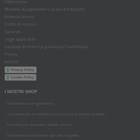
Fatturazione
Modalità di pagamento e spese di trasporto
Richieste di reso
Diritto di recesso
Garanzie
Legge applicabile
Garanzia di rimborso gratuita by TrustedShop
Privacy
Reclami
Privacy Policy
Cookie Policy
I NOSTRI SHOP
Etichettatura per gioiellerie
Tracciamento ed identificazione per le strutture sanitarie
Etichette per laboratori analisi cliniche
Etichettatura alimentare speciale surgelati