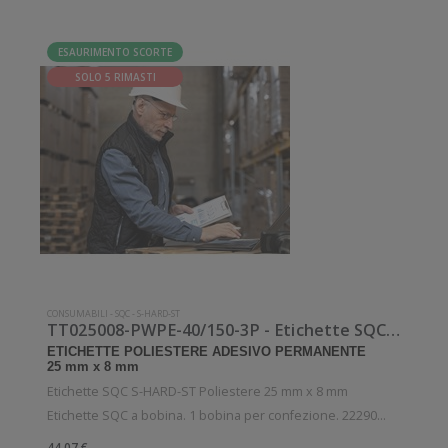
ESAURIMENTO SCORTE
SOLO 5 RIMASTI
CONSUMABILI
-
SQC
-
S-HARD-ST
TT025008-PWPE-40/150-3P - Etichette SQC S-HARD-ST Poliestere
ETICHETTE POLIESTERE ADESIVO PERMANENTE
25 mm x 8 mm
Etichette SQC S-HARD-ST Poliestere 25 mm x 8 mm
Etichette SQC a bobina. 1 bobina per confezione. 22290
etichette per bobina. Etichette in poliestere con adesivo
44,07 €