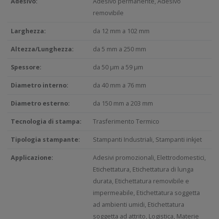
Adesivo:
Adesivo permanente, Adesivo
removibile
Larghezza:
da 12 mm a 102 mm
Altezza/Lunghezza:
da 5 mm a 250 mm
Spessore:
da 50 µm a 59 µm
Diametro interno:
da 40 mm a 76 mm
Diametro esterno:
da 150 mm a 203 mm
Tecnologia di stampa:
Trasferimento Termico
Tipologia stampante:
Stampanti Industriali, Stampanti inkjet
Applicazione:
Adesivi promozionali, Elettrodomestici,
Etichettatura, Etichettatura di lunga
durata, Etichettatura removibile e
impermeabile, Etichettatura soggetta
ad ambienti umidi, Etichettatura
soggetta ad attrito, Logistica, Materie