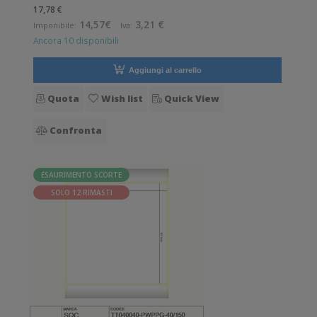
etichette per bobina. Etichette in polipropilene con adesivo
17,78 €
permanente. Diametro interno: 40 mm. Diametro esterno:
14,57€
3,21 €
Imponibile:
Iva:
150 mm. Tipo: Supporto di
Ancora 10 disponibili
Aggiungi al carrello
Quota
Wish list
Quick View
Confronta
ESAURIMENTO SCORTE
SOLO 12 RIMASTI