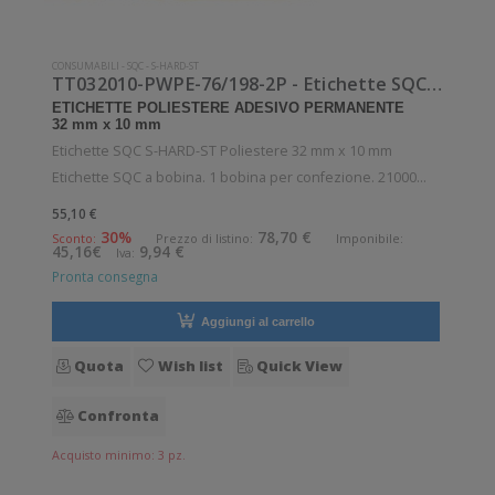
CONSUMABILI
-
SQC
-
S-HARD-ST
TT032010-PWPE-76/198-2P - Etichette SQC S-HARD-ST Poliestere
ETICHETTE POLIESTERE ADESIVO PERMANENTE
32 mm x 10 mm
Etichette SQC S-HARD-ST Poliestere 32 mm x 10 mm
Etichette SQC a bobina. 1 bobina per confezione. 21000
etichette per bobina. Etichette in poliestere con adesivo
55,10 €
permanente. Diametro interno: 76 mm. Diametro esterno:
30%
78,70 €
Sconto:
Prezzo di listino:
Imponibile:
45,16€
9,94 €
Iva:
200 mm. Tipo: Supporto di stamp
Pronta consegna
Aggiungi al carrello
Quota
Wish list
Quick View
Confronta
Acquisto minimo: 3 pz.