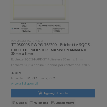
CONSUMABILI
-
SQC
-
S-HARD-ST
TT030008-PWPG-76/200 - Etichette SQC S-HARD-ST Poliestere
ETICHETTE POLIESTERE ADESIVO PERMANENTE
30 mm x 8 mm
Etichette SQC S-HARD-ST Poliestere 30 mm x 8 mm
Etichette SQC a bobina. 1 bobina per confezione. 12085
etichette per bobina. Etichette in poliestere con adesivo
43,81 €
permanente. Diametro interno: 76 mm. Diametro esterno:
35,91€
7,90 €
Imponibile:
Iva:
200 mm. Tipo: Supporto di stampa
Ancora 3 disponibili
Aggiungi al carrello
Quota
Wish list
Quick View