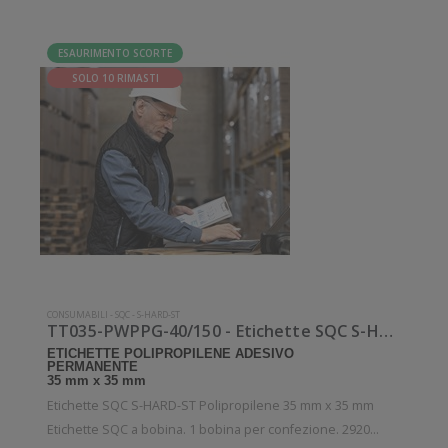
ESAURIMENTO SCORTE
SOLO 10 RIMASTI
CONSUMABILI
-
SQC
-
S-HARD-ST
TT035-PWPPG-40/150 - Etichette SQC S-HARD-ST Polipropilene
ETICHETTE POLIPROPILENE ADESIVO
PERMANENTE
35 mm x 35 mm
Etichette SQC S-HARD-ST Polipropilene 35 mm x 35 mm
Etichette SQC a bobina. 1 bobina per confezione. 2920