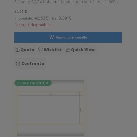
Etichette SQC a bobina. 1 bobina per confezione. 11000
etichette per bobina. Etichette in poliestere con adesivo
52,01 €
permanente. Diametro interno: 76 mm. Diametro esterno:
42,63€
9,38 €
Imponibile:
Iva:
150 mm. Tipo: Supporto di stamp
Ancora 1 disponibile
Aggiungi al carrello
Quota
Wish list
Quick View
Confronta
SCONTO QUANTITÀ