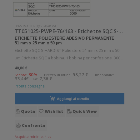
CONSUMABILI
-
SQC
-
S-HARD-ST
TT051025-PWPE-76/163 - Etichette SQC S-HARD-ST Poliestere
ETICHETTE POLIESTERE ADESIVO PERMANENTE
51 mm x 25 mm x 50 µm
Etichette SQC S-HARD-ST Poliestere 51 mm x 25 mm x 50
µm Etichette SQC a bobina. 1 bobina per confezione. 3000
etichette per bobina. Etichette in poliestere con adesivo
40,80 €
permanente. Diametro interno: 76 mm. Diametro esterno:
30%
58,27 €
Sconto:
Prezzo di listino:
Imponibile:
33,44€
7,36 €
Iva:
163 mm. Tipo: Supporto d
Pronta consegna
Aggiungi al carrello
Quota
Wish list
Quick View
Confronta
Acquisto minimo: 4 pz.