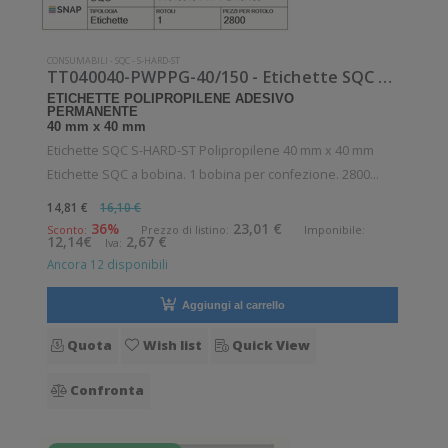
CONSUMABILI
-
SQC
-
S-HARD-ST
TT040040-PWPPG-40/150 - Etichette SQC S-HARD-ST Polipropilene
ETICHETTE POLIPROPILENE ADESIVO
PERMANENTE
40 mm x 40 mm
Etichette SQC S-HARD-ST Polipropilene 40 mm x 40 mm
Etichette SQC a bobina. 1 bobina per confezione. 2800
etichette per bobina. Etichette in polipropilene con adesivo
14,81 €
16,10 €
permanente. Diametro interno: 40 mm. Diametro esterno:
36%
23,01 €
Sconto:
Prezzo di listino:
Imponibile:
12,14€
2,67 €
Iva:
150 mm. Tipo: Supporto di
Ancora 12 disponibili
Aggiungi al carrello
Quota
Wish list
Quick View
Confronta