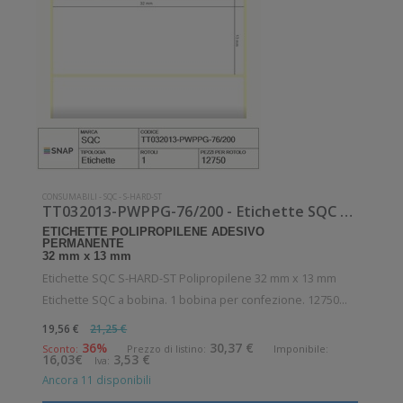
CONSUMABILI
-
SQC
-
S-HARD-ST
TT032013-PWPPG-76/200 - Etichette SQC S-HARD-ST Polipropilene
ETICHETTE POLIPROPILENE ADESIVO
PERMANENTE
32 mm x 13 mm
Etichette SQC S-HARD-ST Polipropilene 32 mm x 13 mm
Etichette SQC a bobina. 1 bobina per confezione. 12750
etichette per bobina. Etichette in polipropilene con adesivo
19,56 €
21,25 €
permanente. Diametro interno: 76 mm. Diametro esterno:
36%
30,37 €
Sconto:
Prezzo di listino:
Imponibile:
16,03€
3,53 €
Iva:
200 mm. Tipo: Supporto di
Ancora 11 disponibili