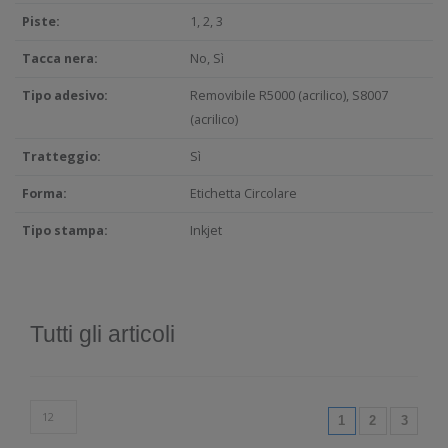
Piste:
1, 2, 3
Tacca nera:
No, Sì
Tipo adesivo:
Removibile R5000 (acrilico), S8007
(acrilico)
Tratteggio:
Sì
Forma:
Etichetta Circolare
Tipo stampa:
Inkjet
Tutti gli articoli
(current)
1
2
3