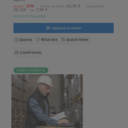
permanente. Diametro interno: 40 mm. Diametro esterno:
30%
62,95 €
Sconto:
Prezzo di listino:
Imponibile:
36,12€
7,95 €
Iva:
150 mm. Tipo: Supporto di stampa
Ancora 5 disponibili
Aggiungi al carrello
Quota
Wish list
Quick View
Confronta
SCONTO QUANTITÀ