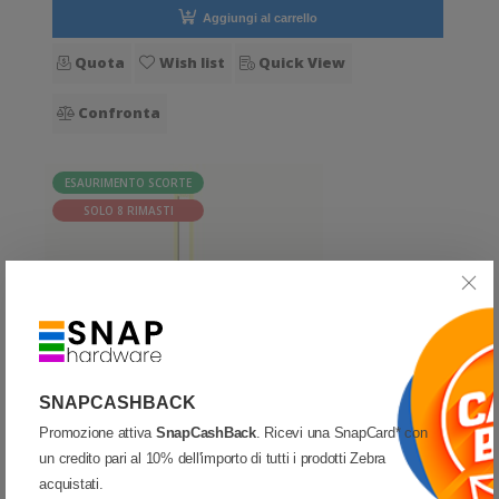
Aggiungi al carrello
Quota
Wish list
Quick View
Confronta
ESAURIMENTO SCORTE
SOLO 8 RIMASTI
SNAPCASHBACK
Promozione attiva
SnapCashBack
. Ricevi una SnapCard* con
un credito pari al 10% dell'importo di tutti i prodotti Zebra
CONSUMABILI
-
SQC
-
S-HARD-ST
acquistati.
TT020250-PWPE-40/200 - Etichette SQC S-HARD-ST Poliestere