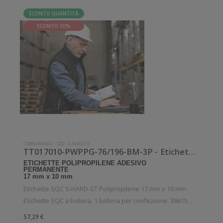
SCONTO QUANTITÀ
SCONTO 30%
CONSUMABILI
-
SQC
-
S-HARD-ST
TT017010-PWPPG-76/196-BM-3P - Etichette SQC S-HARD-ST Polipropilene
ETICHETTE POLIPROPILENE ADESIVO
PERMANENTE
17 mm x 10 mm
Etichette SQC S-HARD-ST Polipropilene 17 mm x 10 mm
Etichette SQC a bobina. 1 bobina per confezione. 38615
etichette per bobina. Etichette in polipropilene con adesivo
57,29 €