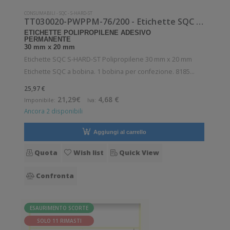
CONSUMABILI
-
SQC
-
S-HARD-ST
TT030020-PWPPM-76/200 - Etichette SQC S-HARD-ST Polipropilene
ETICHETTE POLIPROPILENE ADESIVO
PERMANENTE
30 mm x 20 mm
Etichette SQC S-HARD-ST Polipropilene 30 mm x 20 mm
Etichette SQC a bobina. 1 bobina per confezione. 8185
etichette per bobina. Etichette in polipropilene con adesivo
25,97 €
permanente. Diametro interno: 76 mm. Diametro esterno:
21,29€
4,68 €
Imponibile:
Iva:
200 mm. Tipo: Supporto di
Ancora 2 disponibili
Aggiungi al carrello
Quota
Wish list
Quick View
Confronta
ESAURIMENTO SCORTE
SOLO 11 RIMASTI