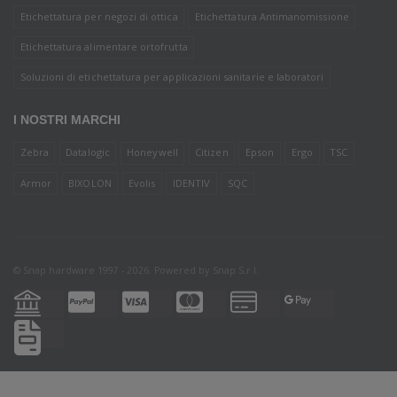
Etichettatura per negozi di ottica
Etichettatura Antimanomissione
Etichettatura alimentare ortofrutta
Soluzioni di etichettatura per applicazioni sanitarie e laboratori
I NOSTRI MARCHI
Zebra
Datalogic
Honeywell
Citizen
Epson
Ergo
TSC
Armor
BIXOLON
Evolis
IDENTIV
SQC
© Snap hardware 1997 - 2026. Powered by
Snap S.r.l.