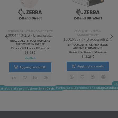
CONSUMABILI
-
ZEBRA
-
Z-BAND DIRECT
CONSUMABILI
-
ZEBRA
-
10004443-1/S - Braccialetti Zebra Z-Band Direct Polipropilene
Z-BAND ULTRASOFT
10015357K - Braccialetti Zebra Z-Band UltraSoft Polipropilene
BRACCIALETTI POLIPROPILENE
ADESIVO PERMANENTE
BRACCIALETTI POLIPROPILENE
25 mm x 279,4 mm x 152 micron
ADESIVO PERMANENTE
61,44 €
25 mm x 177,8 mm x 178 micron
348,26 €
72,26 €
Aggiungi al carrello
Aggiungi al carrello
Pa
ack
Partecipa alla promozione
SnapCashBac
artecipa alla promozione
SnapCashBack