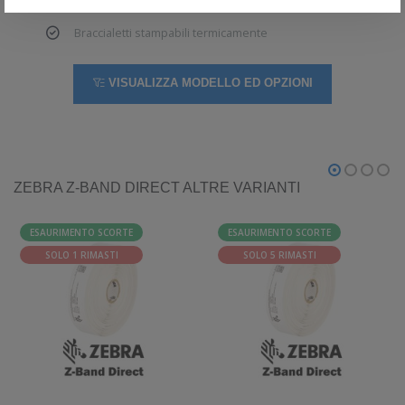
Parchi acquatici, parchi a tema e resort
Braccialetti stampabili termicamente
VISUALIZZA MODELLO ED OPZIONI
ZEBRA Z-BAND DIRECT ALTRE VARIANTI
ESAURIMENTO SCORTE
ESAURIMENTO SCORTE
SOLO 1 RIMASTI
SOLO 5 RIMASTI