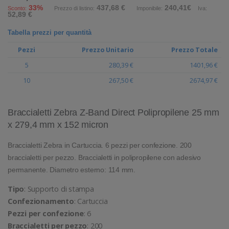
33%
437,68 €
240,41€
Sconto:
Prezzo di listino:
Imponibile:
Iva:
52,89 €
Tabella prezzi per quantità
Pezzi
Prezzo Unitario
Prezzo Totale
5
280,39 €
1401,96 €
10
267,50 €
2674,97 €
Braccialetti Zebra Z-Band Direct Polipropilene 25 mm
x 279,4 mm x 152 micron
Braccialetti Zebra in Cartuccia. 6 pezzi per confezione. 200
braccialetti per pezzo. Braccialetti in polipropilene con adesivo
permanente. Diametro esterno: 114 mm.
Tipo
: Supporto di stampa
Confezionamento
: Cartuccia
Pezzi per confezione
: 6
Braccialetti per pezzo
: 200