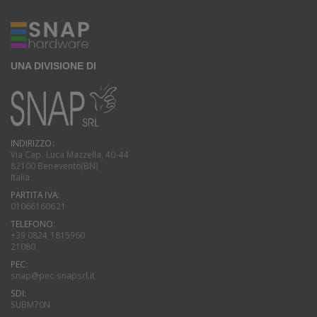
UNA DIVISIONE DI
INDIRIZZO:
Via Cap. Luca Mazzella, 40-44
82100 Benevento(BN)
Italia
PARTITA IVA:
01066160621
TELEFONO:
+39 0824 1815960
21080
PEC:
snap@pec.snapsrl.it
SDI:
SUBM70N