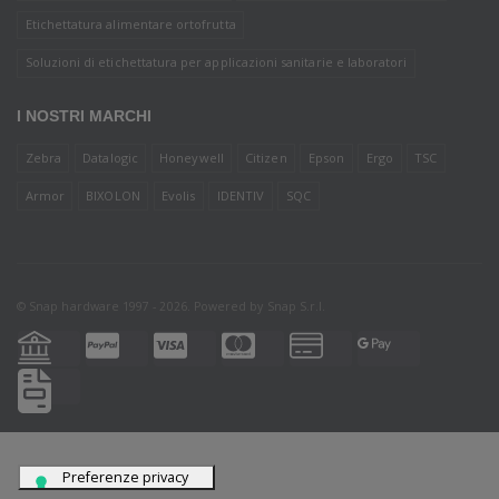
Etichettatura alimentare ortofrutta
Soluzioni di etichettatura per applicazioni sanitarie e laboratori
I NOSTRI MARCHI
Zebra
Datalogic
Honeywell
Citizen
Epson
Ergo
TSC
Armor
BIXOLON
Evolis
IDENTIV
SQC
© Snap hardware 1997 - 2026. Powered by
Snap S.r.l.