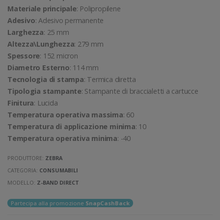
Materiale principale
: Polipropilene
Adesivo
: Adesivo permanente
Larghezza
: 25 mm
Altezza\Lunghezza
: 279 mm
Spessore
: 152 micron
Diametro Esterno
: 114 mm
Tecnologia di stampa
: Termica diretta
Tipologia stampante
: Stampante di braccialetti a cartucce
Finitura
: Lucida
Temperatura operativa massima
: 60
Temperatura di applicazione minima
: 10
Temperatura operativa minima
: -40
PRODUTTORE:
ZEBRA
CATEGORIA:
CONSUMABILI
MODELLO:
Z-BAND DIRECT
Partecipa alla promozione
SnapCashBack