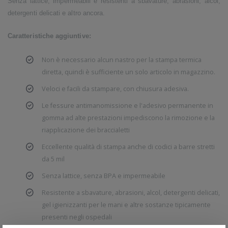
Senza lattice, impermeabili e resistenti a sbavature, abrasioni, alcol,
detergenti delicati e altro ancora.
Caratteristiche aggiuntive:
Non è necessario alcun nastro per la stampa termica
diretta, quindi è sufficiente un solo articolo in magazzino.
Veloci e facili da stampare, con chiusura adesiva.
Le fessure antimanomissione e l'adesivo permanente in
gomma ad alte prestazioni impediscono la rimozione e la
riapplicazione dei braccialetti
Eccellente qualità di stampa anche di codici a barre stretti
da 5 mil
Senza lattice, senza BPA e impermeabile
Resistente a sbavature, abrasioni, alcol, detergenti delicati,
gel igienizzanti per le mani e altre sostanze tipicamente
presenti negli ospedali