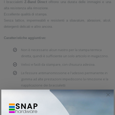
I braccialetti
Z-Band Direct
offrono una durata delle immagini e una
alta resistenza alla rimozione.
Eccellente qualità di stampa.
Senza lattice, impermeabili e resistenti a sbavature, abrasioni, alcol,
detergenti delicati e altro ancora.
Caratteristiche aggiuntive:
Non è necessario alcun nastro per la stampa termica
diretta, quindi è sufficiente un solo articolo in magazzino.
Veloci e facili da stampare, con chiusura adesiva.
Le fessure antimanomissione e l'adesivo permanente in
gomma ad alte prestazioni impediscono la rimozione e la
riapplicazione dei braccialetti
Eccellente qualità di stampa anche di codici a barre stretti
da 5 mil
Senza lattice, senza BPA e impermeabile