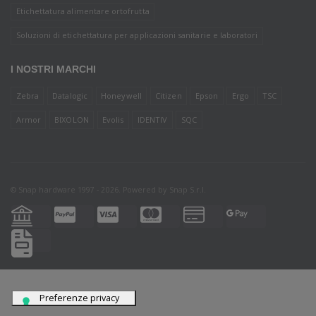
Etichettatura alimentare ortofrutta
Soluzioni di etichettatura per applicazioni sanitarie e laboratori
I NOSTRI MARCHI
Zebra
Datalogic
Honeywell
Citizen
Epson
Ergo
TSC
Armor
BIXOLON
Evolis
IDENTIV
SQC
© Snap hardware 1997 - 2026. Powered by
Snap S.r.l.