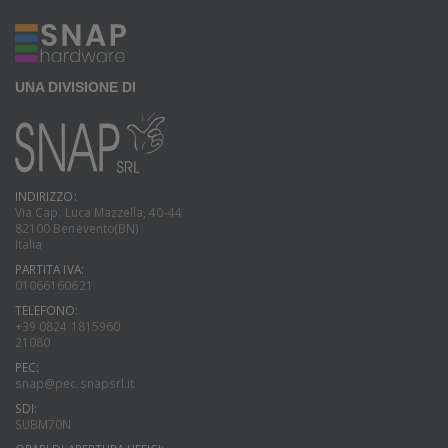
UNA DIVISIONE DI
INDIRIZZO:
Via Cap. Luca Mazzella, 40-44
82100 Benevento(BN)
Italia
PARTITA IVA:
01066160621
TELEFONO:
+39 0824 1815960
21080
PEC:
snap@pec.snapsrl.it
SDI:
SUBM70N