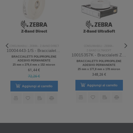
CONSUMABILI
-
ZEBRA
-
Z-BAND DIRECT
CONSUMABILI
-
ZEBRA
-
10004443-1/S - Braccialetti Zebra Z-Band Direct Polipropilene
Z-BAND ULTRASOFT
10015357K - Braccialetti Zebra Z-Band UltraSoft Polipropilene
BRACCIALETTI POLIPROPILENE
ADESIVO PERMANENTE
BRACCIALETTI POLIPROPILENE
25 mm x 279,4 mm x 152 micron
ADESIVO PERMANENTE
61,44 €
25 mm x 177,8 mm x 178 micron
348,26 €
72,26 €
Aggiungi al carrello
Aggiungi al carrello