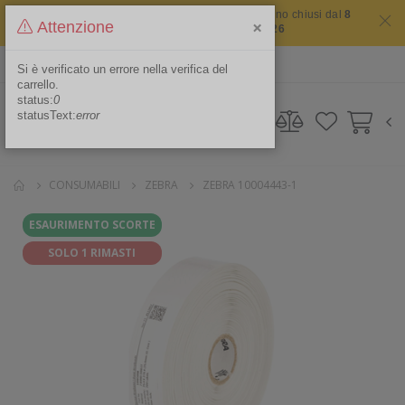
Il sito non chiude mai ma i nostri uffici saranno chiusi dal
8
×
Attenzione
agosto 2026 al 16 agosto 2026
ITA
Area Riservata
Si è verificato un errore nella verifica del
carrello.
status:
0
statusText:
error
CONSUMABILI
ZEBRA
ZEBRA 10004443-1
ESAURIMENTO SCORTE
SOLO 1 RIMASTI