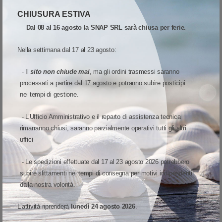
Resistente a sbavature, abrasioni, alcol, detergenti delicati,
CHIUSURA ESTIVA
gel igienizzanti per le mani e altre sostanze tipicamente
presenti negli ospedali
Dal 08 al 16 agosto la SNAP SRL sarà chiusa per ferie.
Presenta un rivestimento antimicrobico brevettato che
Nella settimana dal 17 al 23 agosto:
protegge il braccialetto dal degrado
Soddisfa i requisiti di identificazione e sicurezza dei
- Il
sito non chiude mai
, ma gli ordini trasmessi saranno
pazienti in ambito sanitario e contribuisce a prevenire
processati a partire dal 17 agosto e potranno subire posticipi
nei tempi di gestione.
errori di somministrazione di farmaci e trasfusioni di
sangue (HIPAA)
- L’Ufficio Amministrativo e il reparto di assistenza tecnica
Considerati "MR-Safe". I braccialetti Z-Band sono realizzati
rimarranno chiusi, saranno parzialmente operativi tutti gli altri
in polipropilene e vinile. Gli inchiostri/vernici utilizzati sono
uffici
vernici UV e inchiostri a base d'acqua. Non vi è alcun
contenuto metallico in o su questi particolari braccialetti di
- Le spedizioni effettuate dal 17 al 23 agosto 2026 potrebbero
identificazione del paziente.
subire slittamenti nei tempi di consegna per motivi indipendenti
dalla nostra volontà.
Applicazioni consigliate:
L’attività riprenderà
lunedì 24 agosto 2026
.
Identificazione sicura, affidabile e sicura del paziente per