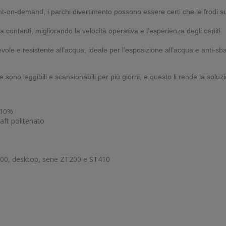
-on-demand, i parchi divertimento possono essere certi che le frodi sui 
contanti, migliorando la velocità operativa e l’esperienza degli ospiti.
ole e resistente all’acqua, ideale per l’esposizione all’acqua e anti-sba
 sono leggibili e scansionabili per più giorni, e questo li rende la soluz
 10%
ft politenato
100, desktop, serie ZT200 e ST410