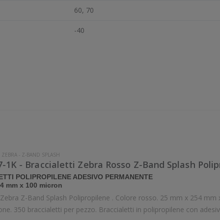
60, 70
-40
-
ZEBRA
-
Z-BAND SPLASH
-1K - Braccialetti Zebra Rosso Z-Band Splash Polip
ETTI POLIPROPILENE ADESIVO PERMANENTE
4 mm x 100 micron
i Zebra Z-Band Splash Polipropilene . Colore rosso. 25 mm x 254 mm x 
per confezione. 350 braccia