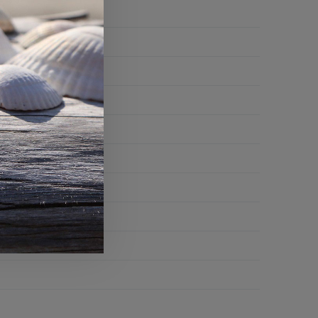
ti desktop
ola