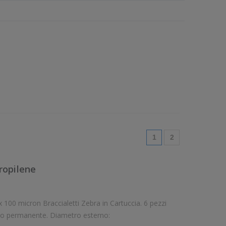
(current)
1
2
ropilene
100 micron Braccialetti Zebra in Cartuccia. 6 pezzi
letti per pezzo. Braccialetti in polipropilene con adesivo permanente. Diametro esterno: