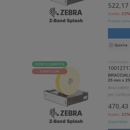
522,17
32
Sconto:
Pronta con
Quota
CONSUMABILI
SCONTO QUANTITÀ
10012717
SCONTO 32%
BRACCIAL
25 mm x 25
Braccialett
470,43
32
Sconto:
Disponibile