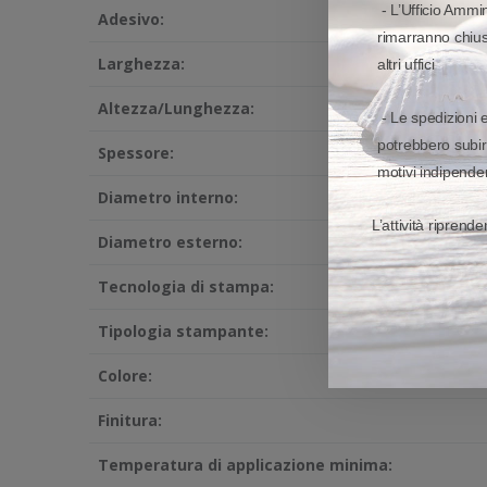
- L’Ufficio Ammin
Adesivo:
rimarranno chiusi
Larghezza:
altri uffici
Altezza/Lunghezza:
- Le spedizioni 
potrebbero subir
Spessore:
motivi indipenden
Diametro interno:
L’attività riprend
Diametro esterno:
Tecnologia di stampa:
Tipologia stampante:
Colore:
Finitura:
Temperatura di applicazione minima: