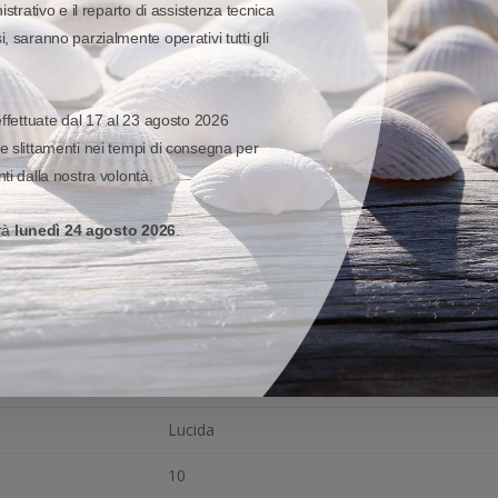
istrativo e il reparto di assistenza tecnica
Adesivo permanente
, saranno parzialmente operativi tutti gli
25 mm
254 mm
effettuate dal 17 al 23 agosto 2026
e slittamenti nei tempi di consegna per
da 100 micron a 152 micron
ti dalla nostra volontà.
25 mm
erà
lunedì 24 agosto 2026
.
da 104 mm a 127 mm
Termica diretta
Stampante di braccialetti a cartucce, Stampan
Arancione, Blu, Giallo, Rosa, Rosso, Verde, Vi
Lucida
10