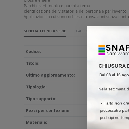
Mostre e fiere
Parchi divertimento e parchi a tema
Identificazione dei visitatori e del personale per l’evento
Applicazioni in cui sono richieste transazioni senza contant
SCHEDA TECNICA SERIE
GALLERIA MEDIA ED IMMAGI
Codice:
Titolo:
CHIUSURA 
Ultimo aggiornamento:
Dal 08 al 16 ag
Tipologia:
Nella settimana d
Tipo supporto:
- Il
sito non ch
Pezzi per confezione:
processati a par
posticipi nei tem
Materiale: