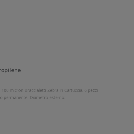
ropilene
100 micron Braccialetti Zebra in Cartuccia. 6 pezzi
letti per pezzo. Braccialetti in polipropilene con adesivo permanente. Diametro esterno: