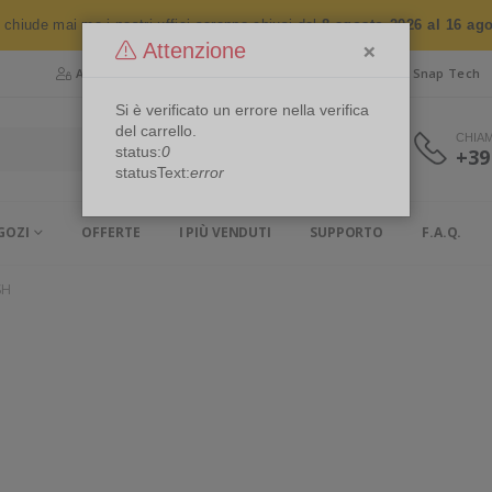
n chiude mai ma i nostri uffici saranno chiusi dal
8 agosto 2026 al 16 ag
×
Attenzione
Area Riservata
Chi siamo
Snap Security
Snap Tech
Si è verificato un errore nella verifica
del carrello.
CHIA
status:
0
+39
statusText:
error
GOZI
OFFERTE
I PIÙ VENDUTI
SUPPORTO
F.A.Q.
SH