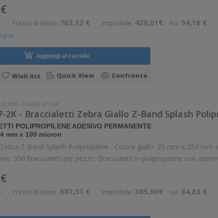
 €
%
763,13 €
428,01€
94,16 €
Prezzo di listino:
Imponibile:
Iva:
segna
Aggiungi al carrello
Quick View
Confronta
Wish list
-
ZEBRA
-
Z-BAND SPLASH
-2K - Braccialetti Zebra Giallo Z-Band Splash Polip
ETTI POLIPROPILENE ADESIVO PERMANENTE
4 mm x 100 micron
i Zebra Z-Band Splash Polipropilene . Colore giallo. 25 mm x 254 mm x 
per confezione. 350 braccia
 €
%
687,51 €
385,60€
84,83 €
Prezzo di listino:
Imponibile:
Iva: