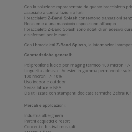
Con la soluzione rappresentata da questo braccialetto print
associate a contraffazioni e furti.
I braccialetti
Z-Band Splash
consentono transazioni senza 
Resistente a una massiccia esposizione all’acqua
I braccialetti Z-Band Splash sono dotati di un adesivo durev
disinfettanti per le mani.
Con i braccialetti
Z-Band Splash,
le informazioni stampate
Caratteristiche generali:
Polipropilene lucido per imaging termico 100 micron +/-
Linguetta adesiva - Adesivo in gomma permanente su kra
100 micron +/- 10%
Uso indoor e outdoor
Senza lattice e BPA
Da utilizzare con stampanti dedicate termiche ZebraHC
Mercati e applicazioni:
Industria alberghiera
Parchi acquatici e resort
Concerti e festival musicali