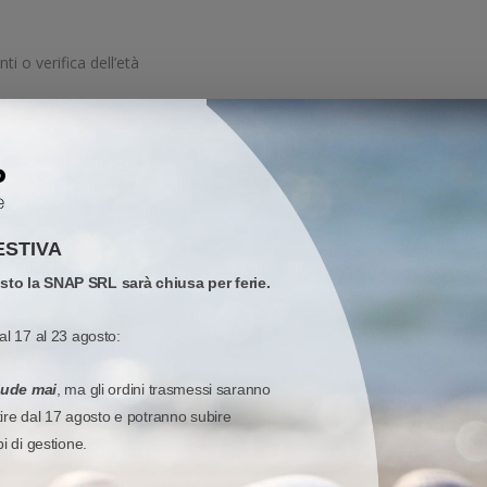
i o verifica dell’età
NI
DOCUMENTAZIONE E SUPPORTO
Z-Band Splash
Braccialetti Z Band Splash colorati
ESTIVA
18/02/2026 11:05:46
osto la SNAP SRL sarà chiusa per ferie.
Braccialetti
al 17 al 23 agosto:
Bobina, Cartuccia
iude mai
, ma gli ordini trasmessi saranno
4, 6
tire dal 17 agosto e potranno subire
pi di gestione.
Polipropilene