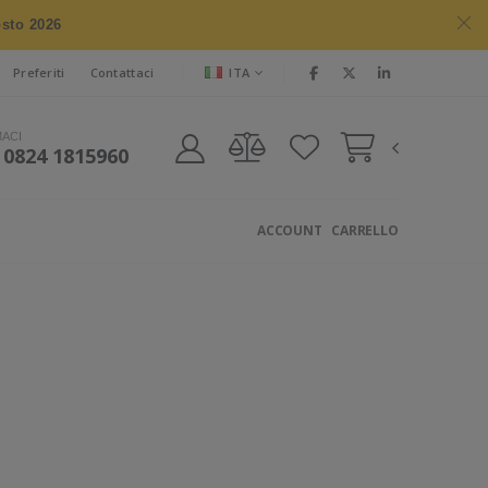
osto 2026
ITA
Preferiti
Contattaci
MACI
 0824 1815960
ACCOUNT
CARRELLO