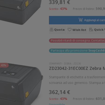
339,81 €
43%
590,9
Sconto:
Prezzo di listino:
Aggiungi al carr
Quota
Quick 
Wish list
Possibili ritardi di consegna. Contattac
Partecipa alla promozione
SnapCashB
STAMPANTI
-
ZEBRA
-
ZD230
 43%
ZD23042-31EC00EZ Zebra Mo
Stampante di etichette a trasferimento termico 
scrivania ad uso generico. Stampa a 
mm/sec Risoluzione di stampa: 8 dot
362,14 €
43%
631,0
Sconto:
Prezzo di listino:
Disponibile