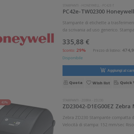
STAMPANTI
-
HONEYWELL
-
PC42E-T
Stampante di etichette a trasferimento termi
da scrivania ad uso generico. Stampa a trasferime
335,88 €
29%
474,9
Sconto:
Prezzo di listino:
Disponibile
Aggiungi al carr
Quota
Quick 
Wish list
STAMPANTI
-
ZEBRA
-
ZD230
 43%
ZD23042-D1EG00EZ Zebra M
Zebra ZD230 Stampante compatta da scrivania ad uso generico. Stampa termica diretta.
Velocità di stampa: 152 mm/sec Ris
Braccialetti, Carta in rotolo, Cartellini