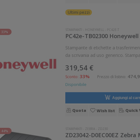
Ultimi pezzi
STAMPANTI
-
HONEYWELL
-
PC42E-T
 33%
Stampante di etichette a trasferimento termi
da scrivania ad uso generico. Stampa a trasferime
319,54 €
33%
474,9
Sconto:
Prezzo di listino:
Disponibile
Aggiungi al carr
Quota
Quick 
Wish list
STAMPANTI
-
ZEBRA
-
ZD230
 44%
ZD23042-D0EC00EZ Zebra M