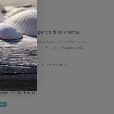
ello
View
Confronta
d. ZD230. Stampante di etichette.
/sec Risoluzione di stampa: 8 dot/mm Supporto di
artellini, Collari, Etichette, Etiche
5 €
267,72€
58,90 €
Imponibile:
Iva:
ello
View
Confronta
ack