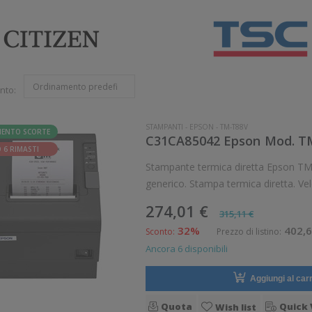
nto:
STAMPANTI
-
EPSON
-
TM-T88V
MENTO SCORTE
C31CA85042 Epson Mod. TM-
 6 RIMASTI
Stampante termica diretta Epson TM-T88V Stampante compatta da scri
generico. Stampa termica diretta. Ve
7 dot/mm Supporto di stampa: Carta i
274,01 €
315,11 €
32%
402,6
Sconto:
Prezzo di listino:
Ancora 6 disponibili
Aggiungi al carr
Quota
Quick 
Wish list