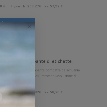
8 €
263,27€
57,92 €
Imponibile:
Iva:
ello
View
Confronta
ack
 CL-E300. Stampante di etichette.
ampante compatta da scrivania
uzione di
stampa: 8 dot/mm Supporto di stampa: Cartellini, Etichette, Ricevute C
8 €
264,82€
58,26 €
Imponibile:
Iva: