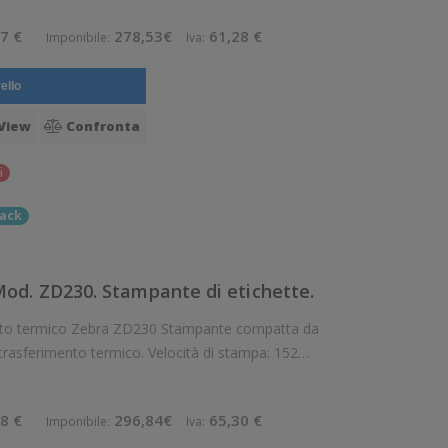
7 €
278,53€
61,28 €
Imponibile:
Iva:
ello
View
Confronta
i
ack
d. ZD230. Stampante di etichette.
Zebra ZD230 Stampante compatta da
trasferimento termico. Velocità di stampa: 152
/mm Supporto di stampa: Braccialetti, Carta in
8 €
296,84€
65,30 €
Imponibile:
Iva: