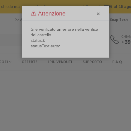
n chiude mai ma i nostri uffici saranno chiusi dal
8 agosto 2026 al 16 ag
×
Attenzione
Area Riservata
Chi siamo
Snap Security
Snap Tech
Si è verificato un errore nella verifica
del carrello.
CHIA
status:
0
+39
statusText:
error
GOZI
OFFERTE
I PIÙ VENDUTI
SUPPORTO
F.A.Q.