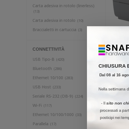
Carta adesiva in rotolo (linerless)
(13)
Carta adesiva in rotolo
(10)
Braccialetti in cartuccia
(3)
CONNETTIVITÀ
USB Tipo-B
(420)
CHIUSURA 
Bluetooth
(286)
SCONTO
Dal 08 al 16 ag
Ethernet 10/100
(283)
USB Host
(233)
Nella settimana d
Seriale RS-232 (DB-9)
(224)
- Il
sito non ch
Wi-Fi
(117)
processati a par
Ethernet 10/100/1000
(33)
posticipi nei tem
Parallela
(17)