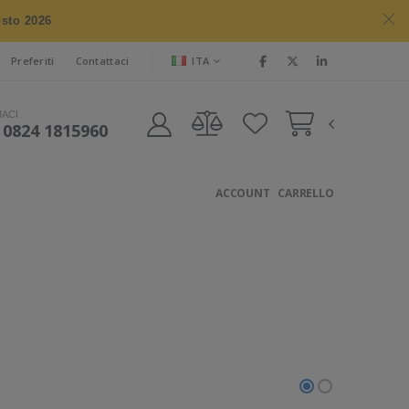
osto 2026
ITA
Preferiti
Contattaci
MACI
 0824 1815960
ACCOUNT
CARRELLO