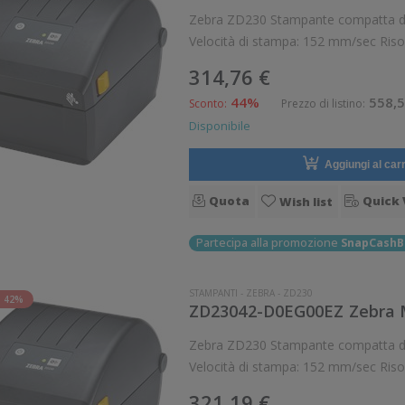
Zebra ZD230 Stampante compatta da scrivania ad uso generico. Stampa termica diretta.
Velocità di stampa: 152 mm/sec Ris
Braccialetti, Carta in rotolo, Cartellini
314,76 €
44%
558,5
Sconto:
Prezzo di listino:
Disponibile
Aggiungi al carr
Quota
Quick 
Wish list
Partecipa alla promozione
SnapCashB
STAMPANTI
-
ZEBRA
-
ZD230
 42%
ZD23042-D0EG00EZ Zebra M
Zebra ZD230 Stampante compatta da scrivania ad uso generico. Stampa termica diretta.
Velocità di stampa: 152 mm/sec Ris
Braccialetti, Carta in rotolo, Cartellini
321,19 €