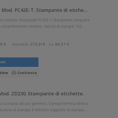
PC42e-TW02300 Honeywell Mod. PC42E-T. Stampante di etichette.
co Honeywell PC42E-T Stampante compatta
nto termico. Velocit di stampa: 102
mm/sec Risoluzione di stampa: 12 dot/mm Supporto di stampa: Cartellini, Eti
9 €
275,31€
60,57 €
Imponibile:
Iva:
ello
View
Confronta
od. ZD230. Stampante di etichette.
oluzione di stampa: 8 dot/mm Supporto di stampa:
, Collari, Etichette, Etichette a pa