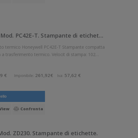
PC42e-TB02300 Honeywell Mod. PC42E-T. Stampante di etichette.
co Honeywell PC42E-T Stampante compatta
nto termico. Velocit di stampa: 102
mm/sec Risoluzione di stampa: 12 dot/mm Supporto di stampa: Cartellini, Eti
9 €
261,92€
57,62 €
Imponibile:
Iva:
ello
View
Confronta
od. ZD230. Stampante di etichette.