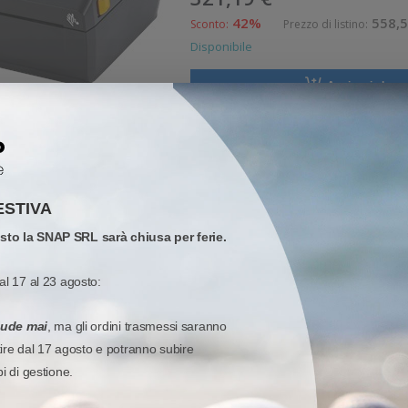
42%
558,5
Sconto:
Prezzo di listino:
Disponibile
Aggiungi al carr
Quota
Quick 
Wish list
Partecipa alla promozione
SnapCashB
ESTIVA
STAMPANTI
-
CITIZEN
-
CL-E300
 34%
CLE300XEBXXX Citizen Mod.
osto la SNAP SRL sarà chiusa per ferie.
Stampante di etichette termica diretta Citizen CL-E300 St
al 17 al 23 agosto:
ad uso generico. Stampa termica diretta. Velocit di stampa: 200 mm/sec Risol
323,08 €
iude mai
, ma gli ordini trasmessi saranno
tire dal 17 agosto e potranno subire
34%
492,8
Sconto:
Prezzo di listino:
pi di gestione.
Disponibile