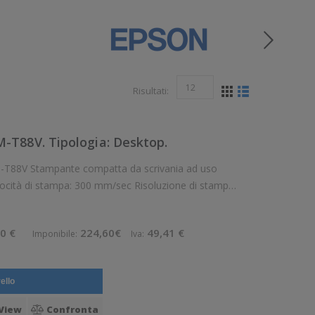
Risultati:
T88V. Tipologia: Desktop.
vania ad uso
locità di stampa: 300 mm/sec Risoluzione di stampa:
n rotolo, Ricevute Connettività: Seriale
0 €
224,60€
49,41 €
Imponibile:
Iva:
ello
View
Confronta