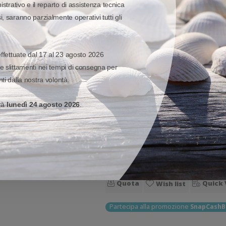
Aggiungi al carr
istrativo e il reparto di assistenza tecnica
, saranno parzialmente operativi tutti gli
Quota
Quick 
Wish list
STAMPANTI
-
ZEBRA
-
ZD230
effettuate dal 17 al 23 agosto 2026
 QUANTITÀ
ZD23042-30EC00EZ Zebra Mo
e slittamenti nei tempi di consegna per
NTO 44%
ti dalla nostra volontà.
Zebra ZD230 Stampante compatta da scrivania ad uso generico. Stampa a trasferimento
termico. Velocità di stampa: 152 mm
erà
lunedì 24 agosto 2026
.
stampa: Braccialetti, Carta in rotolo, C
326,62 €
44%
583,2
Sconto:
Prezzo di listino:
Disponibile
Aggiungi al carr
Quota
Quick 
Wish list
Partecipa alla promozione
SnapCashB