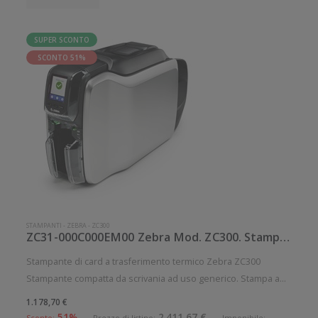
SUPER SCONTO
SCONTO 51%
STAMPANTI
-
ZEBRA
-
ZC300
ZC31-000C000EM00 Zebra Mod. ZC300. Stampante di card.
Stampante di card a trasferimento termico Zebra ZC300
Stampante compatta da scrivania ad uso generico. Stampa a
trasferimento termico. Velocità di stampa: 900 card/ora
1.178,70 €
Risoluzione di stampa: 12 dot/mm Supporto di stampa: Card
51%
2.411,67 €
Sconto:
Prezzo di listino:
Imponibile: