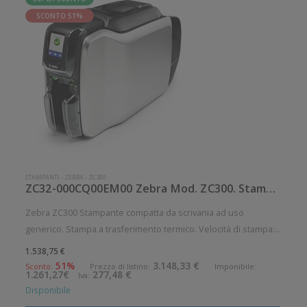
SCONTO 51%
STAMPANTI
-
ZEBRA
-
ZC300
ZC32-000CQ00EM00 Zebra Mod. ZC300. Stampante di card.
Zebra ZC300 Stampante compatta da scrivania ad uso
generico. Stampa a trasferimento termico. Velocità di stampa:
900 card/ora Risoluzione di stampa: 12 dot/mm Supporto di
1.538,75 €
stampa: Card Connettività: Ethernet 10/100, USB Tipo-B Di
51%
3.148,33 €
Sconto:
Prezzo di listino:
Imponibile:
1.261,27€
277,48 €
Iva:
serie: Display
Disponibile