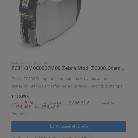
STAMPANTI
-
ZEBRA
-
ZC300
ZC31-0M0C000EM00 Zebra Mod. ZC300. Stampante di card.
Zebra ZC300 Stampante compatta da scrivania ad uso
generico. Stampa a trasferimento termico. Velocità di stampa:
900 card/ora Risoluzione di stampa: 12 dot/mm Supporto di
1.410,88 €
stampa: Card Connettività: Ethernet 10/100, USB Tipo-B Di
51%
2.886,72 €
Sconto:
Prezzo di listino:
Imponibile:
1.156,46€
254,42 €
Iva:
serie: Codific
Disponibile
Aggiungi al carrello