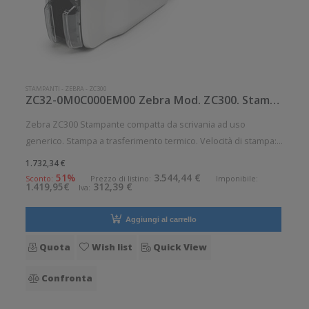
STAMPANTI
-
ZEBRA
-
ZC300
ZC32-0M0C000EM00 Zebra Mod. ZC300. Stampante di card.
Zebra ZC300 Stampante compatta da scrivania ad uso
generico. Stampa a trasferimento termico. Velocità di stampa:
900 card/ora Risoluzione di stampa: 12 dot/mm Supporto di
1.732,34 €
stampa: Card Connettività: Ethernet 10/100, USB Tipo-B Di
51%
3.544,44 €
Sconto:
Prezzo di listino:
Imponibile:
1.419,95€
312,39 €
Iva:
serie: Codific
Aggiungi al carrello
Quota
Wish list
Quick View
Confronta