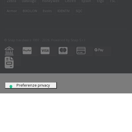
Zebra
Datalogic
Honeywell
Citizen
Epson
Ergo
TSC
Armor
BIXOLON
Evolis
IDENTIV
SQC
© Snap hardware 1997 - 2026. Powered by
Snap S.r.l.