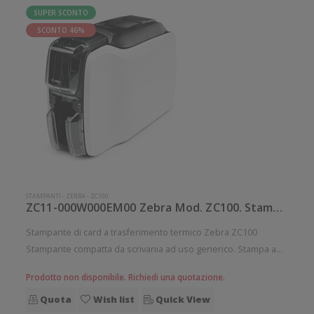
SUPER SCONTO
SCONTO 46%
STAMPANTI
-
ZEBRA
-
ZC100
ZC11-000W000EM00 Zebra Mod. ZC100. Stampante di card.
Stampante di card a trasferimento termico Zebra ZC100
Stampante compatta da scrivania ad uso generico. Stampa a
trasferimento termico. Collegamento wireless senza fili.
Prodotto non disponibile. Richiedi una quotazione.
Velocità di stampa: 700 card/ora Risoluzione di stampa: 12
Quota
Wish list
Quick View
dot/mm Wireless: