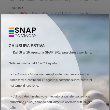
trasferimento termico. Velocit di stampa: 700 card/ora
1.487,35 €
Risoluzione di stampa: 12 dot/mm Supporto di stampa: Card
46%
2.751,80 €
Sconto:
Prezzo di listino:
Imponibile:
1.219,14€
268,21 €
Iva:
Connettivit: Ether
Disponibile
Aggiungi al carrello
Quota
Wish list
Quick View
CHIUSURA ESTIVA
Confronta
Dal 08 al 16 agosto la SNAP SRL sarà chiusa per ferie.
Nella settimana dal 17 al 23 agosto:
SUPER SCONTO
- Il
sito non chiude mai
, ma gli ordini trasmessi saranno
SCONTO 51%
processati a partire dal 17 agosto e potranno subire posticipi
nei tempi di gestione.
- L’Ufficio Amministrativo e il reparto di assistenza tecnica
rimarranno chiusi, saranno parzialmente operativi tutti gli altri
uffici