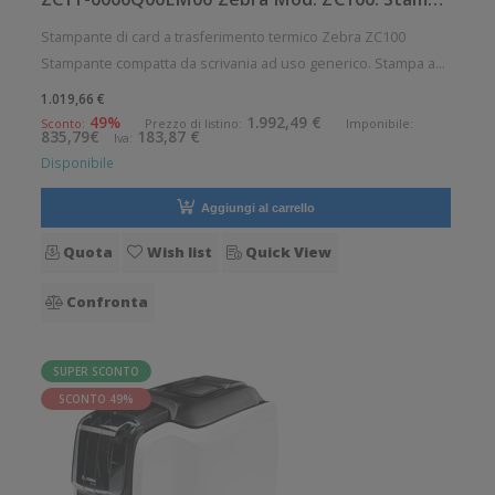
Stampante di card a trasferimento termico Zebra ZC100
Stampante compatta da scrivania ad uso generico. Stampa a
trasferimento termico. Velocit di stampa: 700 card/ora
1.019,66 €
Risoluzione di stampa: 12 dot/mm Supporto di stampa: Card
49%
1.992,49 €
Sconto:
Prezzo di listino:
Imponibile:
835,79€
183,87 €
Iva:
Connettivit: USB T
Disponibile
Aggiungi al carrello
Quota
Wish list
Quick View
Confronta
SUPER SCONTO
SCONTO 49%