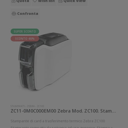
Quota
Wish list
Quick View
Confronta
SUPER SCONTO
SCONTO 46%
STAMPANTI
-
ZEBRA
-
ZC100
ZC11-0M0C000EM00 Zebra Mod. ZC100. Stampante di card.
Stampante di card a trasferimento termico Zebra ZC100
Stampante compatta da scrivania ad uso generico. Stampa a