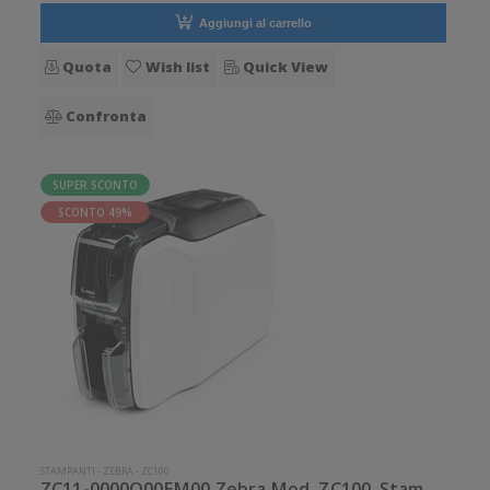
Aggiungi al carrello
Quota
Wish list
Quick View
Confronta
SUPER SCONTO
SCONTO 49%
STAMPANTI
-
ZEBRA
-
ZC100
ZC11-0000Q00EM00 Zebra Mod. ZC100. Stampante di card.