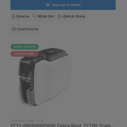
Aggiungi al carrello
Quota
Wish list
Quick View
Confronta
SUPER SCONTO
SCONTO 49%
STAMPANTI
-
ZEBRA
-
ZC100
ZC11-0M00000EM00 Zebra Mod. ZC100. Stampante di card.