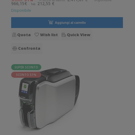
966,15€
212,55 €
Iva:
Connettività: Ethe
Disponibile
Aggiungi al carrello
Quota
Wish list
Quick View
Confronta
SUPER SCONTO
SCONTO 51%