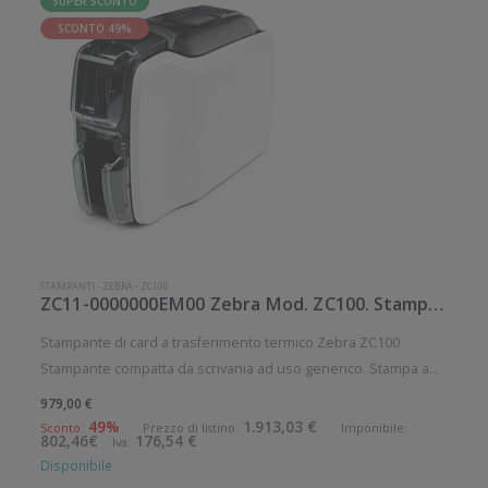
SUPER SCONTO
SCONTO 49%
STAMPANTI
-
ZEBRA
-
ZC100
ZC11-0000000EM00 Zebra Mod. ZC100. Stampante di card.
Stampante di card a trasferimento termico Zebra ZC100
Stampante compatta da scrivania ad uso generico. Stampa a
trasferimento termico. Velocità di stampa: 700 card/ora
979,00 €
Risoluzione di stampa: 12 dot/mm Supporto di stampa: Card
49%
1.913,03 €
Sconto:
Prezzo di listino:
Imponibile:
802,46€
176,54 €
Iva:
Connettività: USB
Disponibile