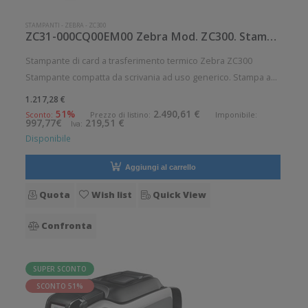
STAMPANTI
-
ZEBRA
-
ZC300
ZC31-000CQ00EM00 Zebra Mod. ZC300. Stampante di card.
Stampante di card a trasferimento termico Zebra ZC300
Stampante compatta da scrivania ad uso generico. Stampa a
trasferimento termico. Velocità di stampa: 900 card/ora
1.217,28 €
Risoluzione di stampa: 12 dot/mm Supporto di stampa: Card
51%
2.490,61 €
Sconto:
Prezzo di listino:
Imponibile:
997,77€
219,51 €
Iva:
Connettività: Ethe
Disponibile
Aggiungi al carrello
Quota
Wish list
Quick View
Confronta
SUPER SCONTO
SCONTO 51%