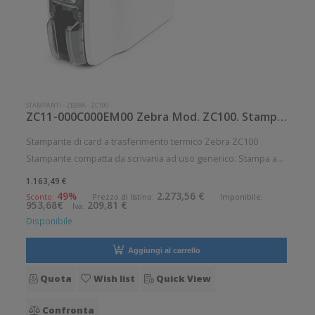
STAMPANTI
-
ZEBRA
-
ZC100
ZC11-000C000EM00 Zebra Mod. ZC100. Stampante di card.
Stampante di card a trasferimento termico Zebra ZC100
Stampante compatta da scrivania ad uso generico. Stampa a
trasferimento termico. Velocità di stampa: 700 card/ora
1.163,49 €
Risoluzione di stampa: 12 dot/mm Supporto di stampa: Card
49%
2.273,56 €
Sconto:
Prezzo di listino:
Imponibile:
953,68€
209,81 €
Iva:
Connettività: Ethe
Disponibile
Aggiungi al carrello
Quota
Wish list
Quick View
Confronta