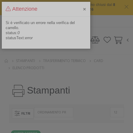
Il sito non chiude mai ma i nostri uffici saranno chiusi dal
8
×
Attenzione
agosto 2026 al 16 agosto 2026
ITA
Area Riservata
Si è verificato un errore nella verifica del
carrello.
status:
0
statusText:
error
STAMPANTI
TRASFERIMENTO TERMICO
CARD
ELENCO PRODOTTI
Stampanti
FILTRI