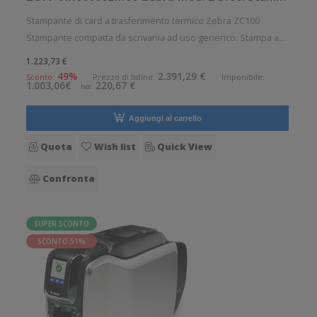
Stampante di card a trasferimento termico Zebra ZC100
Stampante compatta da scrivania ad uso generico. Stampa a
trasferimento termico. Velocità di stampa: 700 card/ora
1.223,73 €
Risoluzione di stampa: 12 dot/mm Supporto di stampa: Card
49%
2.391,29 €
Sconto:
Prezzo di listino:
Imponibile:
1.003,06€
220,67 €
Iva:
Connettività: USB
Aggiungi al carrello
Quota
Wish list
Quick View
Confronta
SUPER SCONTO
SCONTO 51%