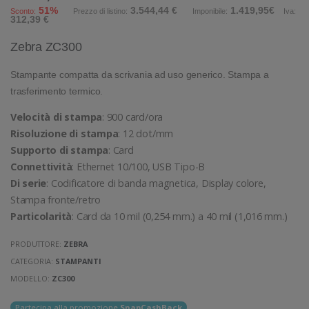
51%
3.544,44 €
1.419,95€
Sconto:
Prezzo di listino:
Imponibile:
Iva:
312,39 €
Zebra ZC300
Stampante compatta da scrivania ad uso generico. Stampa a
trasferimento termico.
Velocità di stampa
: 900 card/ora
Risoluzione di stampa
: 12 dot/mm
Supporto di stampa
: Card
Connettività
: Ethernet 10/100, USB Tipo-B
Di serie
: Codificatore di banda magnetica, Display colore,
Stampa fronte/retro
Particolarità
: Card da 10 mil (0,254 mm.) a 40 mil (1,016 mm.)
PRODUTTORE:
ZEBRA
CATEGORIA:
STAMPANTI
MODELLO:
ZC300
Partecipa alla promozione
SnapCashBack