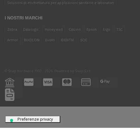
Soluzioni di etichettatura per applicazioni sanitarie e laboratori
I NOSTRI MARCHI
Zebra
Datalogic
Honeywell
Citizen
Epson
Ergo
TSC
Armor
BIXOLON
Evolis
IDENTIV
SQC
© Snap hardware 1997 - 2026. Powered by
Snap S.r.l.