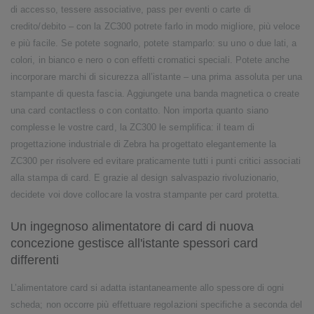
di accesso, tessere associative, pass per eventi o carte di
credito/debito – con la ZC300 potrete farlo in modo migliore, più veloce
e più facile. Se potete sognarlo, potete stamparlo: su uno o due lati, a
colori, in bianco e nero o con effetti cromatici speciali. Potete anche
incorporare marchi di sicurezza all’istante – una prima assoluta per una
stampante di questa fascia. Aggiungete una banda magnetica o create
una card contactless o con contatto. Non importa quanto siano
complesse le vostre card, la ZC300 le semplifica: il team di
progettazione industriale di Zebra ha progettato elegantemente la
ZC300 per risolvere ed evitare praticamente tutti i punti critici associati
alla stampa di card. E grazie al design salvaspazio rivoluzionario,
decidete voi dove collocare la vostra stampante per card protetta.
Un ingegnoso alimentatore di card di nuova
concezione gestisce all'istante spessori card
differenti
L’alimentatore card si adatta istantaneamente allo spessore di ogni
scheda; non occorre più effettuare regolazioni specifiche a seconda del