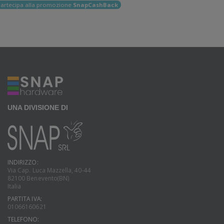
artecipa alla promozione
SnapCashBack
UNA DIVISIONE DI
INDIRIZZO:
Via Cap. Luca Mazzella, 40-44
82100 Benevento(BN)
Italia
PARTITA IVA:
01066160621
TELEFONO: