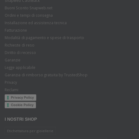
Snapweb CashBack
Buoni Sconto Snapweb.net
Ordini e tempi di consegna
Installazione ed assistenza tecnica
Fatturazione
Modalità di pagamento e spese di trasporto
Richieste di reso
Diritto di recesso
Garanzie
Legge applicabile
Garanzia di rimborso gratuita by TrustedShop
Privacy
Reclami
Privacy Policy
Cookie Policy
I NOSTRI SHOP
Etichettatura per gioiellerie