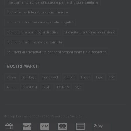
Tracciamento ed identificazione per le strutture sanitarie
Etichette per laboratori analisi cliniche
Etichettatura alimentare speciale surgelati
Etichettatura per negozi di ottica
Etichettatura Antimanomissione
Etichettatura alimentare ortofrutta
Soluzioni di etichettatura per applicazioni sanitarie e laboratori
I NOSTRI MARCHI
Zebra
Datalogic
Honeywell
Citizen
Epson
Ergo
TSC
Armor
BIXOLON
Evolis
IDENTIV
SQC
© Snap hardware 1997 - 2026. Powered by
Snap S.r.l.