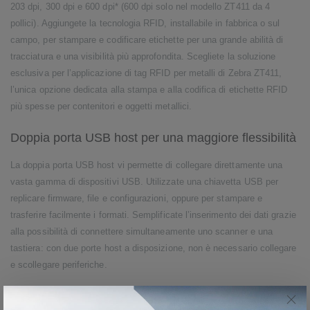
203 dpi, 300 dpi e 600 dpi* (600 dpi solo nel modello ZT411 da 4
pollici). Aggiungete la tecnologia RFID, installabile in fabbrica o sul
campo, per stampare e codificare etichette per una grande abilità di
tracciatura e una visibilità più approfondita. Scegliete la soluzione
esclusiva per l’applicazione di tag RFID per metalli di Zebra ZT411,
l’unica opzione dedicata alla stampa e alla codifica di etichette RFID
più spesse per contenitori e oggetti metallici.
Doppia porta USB host per una maggiore flessibilità
La doppia porta USB host vi permette di collegare direttamente una
vasta gamma di dispositivi USB. Utilizzate una chiavetta USB per
replicare firmware, file e configurazioni, oppure per stampare e
trasferire facilmente i formati. Semplificate l’inserimento dei dati grazie
alla possibilità di connettere simultaneamente uno scanner e una
tastiera: con due porte host a disposizione, non è necessario collegare
e scollegare periferiche.
Progettate per evolversi con le vostre esigenze