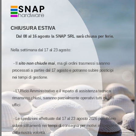
Potete personalizzare la ZT400 con una gamma di opzioni di gestione
supporti installabili sul campo in pochi minuti. Due slot per supporti
aperti aggiungono ulteriori opzioni di comunicazione. Inoltre, le solide
CHIUSURA ESTIVA
capacità di elaborazione e una memoria potenziata permettono di
supportare aggiornamenti del firmware e di integrare nuovi strumenti di
Dal 08 al 16 agosto la SNAP SRL sarà chiusa per ferie.
Print DNA per molti anni a venire.
Nella settimana dal 17 al 23 agosto:
Configurate nel modo che vi serve grazie alle
molteplici opzionidi connettività disponibili
- Il
sito non chiude mai
, ma gli ordini trasmessi saranno
processati a partire dal 17 agosto e potranno subire posticipi
La ZT400 possiede le opzioni Ethernet, seriale, USB, USB host doppio
nei tempi di gestione.
e Bluetooth 4.1. di serie. Aggiungete la card wireless dual band
opzionale con WiFi 802.11ac e Bluetooth per avere connessioni
- L’Ufficio Amministrativo e il reparto di assistenza tecnica
wireless incredibilmente veloci e affidabili.
rimarranno chiusi, saranno parzialmente operativi tutti gli altri
uffici
Massima semplicità di funzionamento grazie
all'ampio display toucha colori
- Le spedizioni effettuate dal 17 al 23 agosto 2026 potrebbero
subire slittamenti nei tempi di consegna per motivi indipendenti
È facile configurare e utilizzare la ZT400 con l’intuitiva interfaccia
dalla nostra volontà.