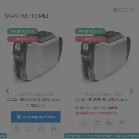
STAMPANTI SIMILI
SUPER SCONTO
SUPER SCONTO
SCONTO 51%
SCONTO 51%
STAMPANTI
-
ZEBRA
-
ZC300
STAMPANTI
-
ZEBRA
-
ZC300
ZC32-0M0C000EM00 Zebra Mod. ZC300. Stampante di card.
ZC32-000W000EM00 Zebra Mod. ZC300. Stampante di card.
1.732,34 €
Prodotto non disponibile.
Richiedi una quotazione.
Aggiungi al carrello
ack
Partecipa alla promozione
SnapCashBac