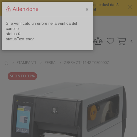
Il sito non chiude mai ma i nostri uffici saranno chiusi dal
8
×
Attenzione
agosto 2026 al 16 agosto 2026
ITA
Area Riservata
Si è verificato un errore nella verifica del
carrello.
status:
0
statusText:
error
STAMPANTI
ZEBRA
ZEBRA ZT41142-T0E0000Z
SCONTO 32%