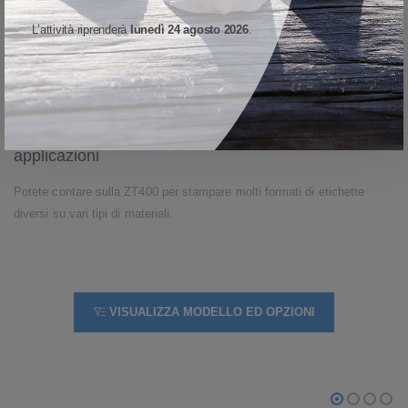
utente basata su icone. Il display touch a colori da 4,3 pollici vi
permette di navigare rapidamente tra le impostazioni di stampa grazie
L’attività riprenderà
lunedì 24 agosto 2026
.
al sistema di menu a icone facile da usare, con cui potrete modificare
la lingua, le impostazioni di stampa, le opzioni relative alla connettività
e molto altro.
Realizzata per un'ampia gamma di supporti e
applicazioni
Potete contare sulla ZT400 per stampare molti formati di etichette
diversi su vari tipi di materiali.
VISUALIZZA MODELLO ED OPZIONI