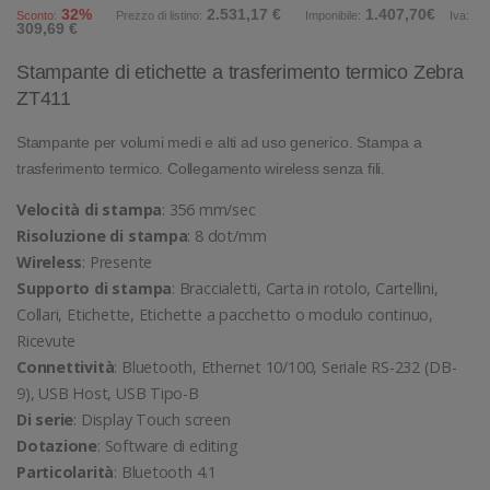
32%
2.531,17 €
1.407,70€
Sconto:
Prezzo di listino:
Imponibile:
Iva:
309,69 €
Stampante di etichette a trasferimento termico Zebra
ZT411
Stampante per volumi medi e alti ad uso generico. Stampa a
trasferimento termico. Collegamento wireless senza fili.
Velocità di stampa
: 356 mm/sec
Risoluzione di stampa
: 8 dot/mm
Wireless
: Presente
Supporto di stampa
: Braccialetti, Carta in rotolo, Cartellini,
Collari, Etichette, Etichette a pacchetto o modulo continuo,
Ricevute
Connettività
: Bluetooth, Ethernet 10/100, Seriale RS-232 (DB-
9), USB Host, USB Tipo-B
Di serie
: Display Touch screen
Dotazione
: Software di editing
Particolarità
: Bluetooth 4.1