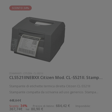
SCONTO 34%
STAMPANTI
-
CITIZEN
-
CL-S521II
CLS521IINEBXX Citizen Mod. CL-S521II. Stampante di etichette.
Stampante di etichette termica diretta Citizen CL-S521II
Stampante compatta da scrivania ad uso generico. Stampa
termica diretta. Velocit di stampa: 150 mm/sec Risoluzione di
448,64 €
stampa: 8 dot/mm Supporto di stampa: Cartellini, Etichette,
34%
684,42 €
Sconto:
Prezzo di listino:
Imponibile:
367,74€
80,90 €
Iva:
Ricevute