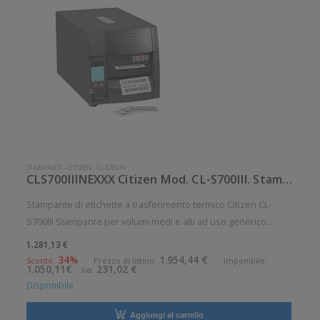
STAMPANTI
-
CITIZEN
-
CL-S700III
CLS700IIINEXXX Citizen Mod. CL-S700III. Stampante di etichette.
Stampante di etichette a trasferimento termico Citizen CL-
S700III Stampante per volumi medi e alti ad uso generico.
Stampa a trasferimento termico. Velocit di stampa: 254 mm/sec
1.281,13 €
Risoluzione di stampa: 8 dot/mm Supporto di stampa:
34%
1.954,44 €
Sconto:
Prezzo di listino:
Imponibile:
1.050,11€
231,02 €
Iva:
Cartellini, Et
Disponibile
Aggiungi al carrello