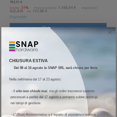
763,51 €
mm/sec Risoluzione di stampa: 8 dot/mm Wireless: Presente
31%
1.106,54 €
Sconto:
Prezzo di listino:
Imponibile:
625,83€
137,68 €
Iva:
Supporto
Disponibile
Aggiungi al carrello
Quota
Wish list
Quick View
Confronta
CHIUSURA ESTIVA
SCONTO 31%
Dal 08 al 16 agosto la SNAP SRL sarà chiusa per ferie.
Nella settimana dal 17 al 23 agosto:
- Il
sito non chiude mai
, ma gli ordini trasmessi saranno
processati a partire dal 17 agosto e potranno subire posticipi
nei tempi di gestione.
- L’Ufficio Amministrativo e il reparto di assistenza tecnica