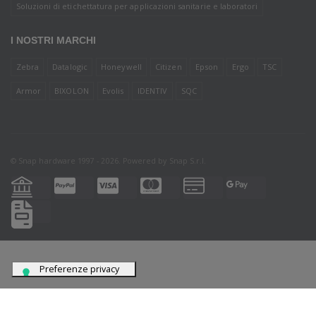
Soluzioni di etichettatura per applicazioni sanitarie e laboratori
I NOSTRI MARCHI
Zebra
Datalogic
Honeywell
Citizen
Epson
Ergo
TSC
Armor
BIXOLON
Evolis
IDENTIV
SQC
© Snap hardware 1997 - 2026. Powered by
Snap S.r.l.