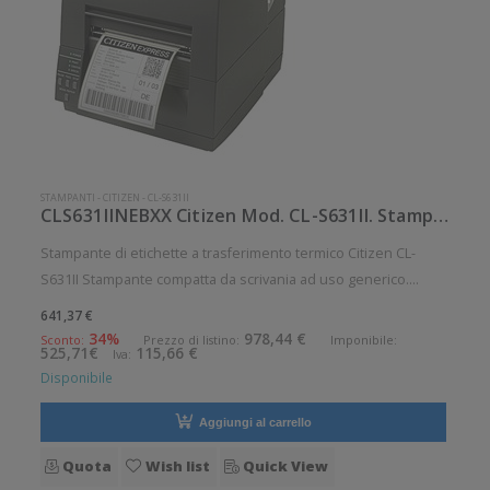
STAMPANTI
-
CITIZEN
-
CL-S631II
CLS631IINEBXX Citizen Mod. CL-S631II. Stampante di etichette.
Stampante di etichette a trasferimento termico Citizen CL-
S631II Stampante compatta da scrivania ad uso generico.
Stampa a trasferimento termico. Velocità di stampa: 100
641,37 €
mm/sec Risoluzione di stampa: 12 dot/mm Supporto di
34%
978,44 €
Sconto:
Prezzo di listino:
Imponibile:
525,71€
115,66 €
Iva:
stampa: Cartellini, Eti
Disponibile
Aggiungi al carrello
Quota
Wish list
Quick View