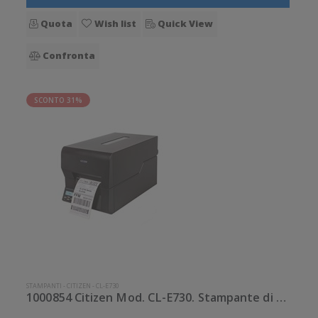
Quota
Wish list
Quick View
Confronta
SCONTO 31%
STAMPANTI
-
CITIZEN
-
CL-E730
1000854 Citizen Mod. CL-E730. Stampante di etichette.