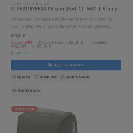
STAMPANTI
-
CITIZEN
-
CL-S621II
CLS621IINEBXX Citizen Mod. CL-S621II. Stampante di etichette.
Stampante di etichette a trasferimento termico Citizen CL-
S621II Stampante compatta da scrivania ad uso generico.
Stampa a trasferimento termico. Velocit di stampa: 100 mm/sec
527,81 €
Risoluzione di stampa: 8 dot/mm Supporto di stampa:
34%
805,20 €
Sconto:
Prezzo di listino:
Imponibile:
432,63€
95,18 €
Iva:
Cartellini, Etic
Disponibile
Aggiungi al carrello
Quota
Wish list
Quick View
Confronta
SCONTO 34%