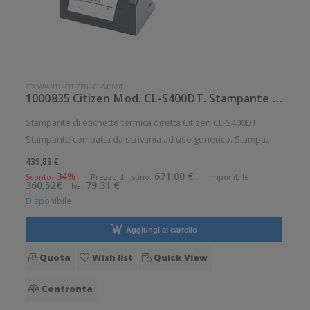
STAMPANTI
-
CITIZEN
-
CL-S400DT
1000835 Citizen Mod. CL-S400DT. Stampante di etichette.
Stampante di etichette termica diretta Citizen CL-S400DT
Stampante compatta da scrivania ad uso generico. Stampa
termica diretta. Velocità di stampa: 150 mm/sec Risoluzione di
439,83 €
stampa: 8 dot/mm Supporto di stampa: Cartellini, Etichette,
34%
671,00 €
Sconto:
Prezzo di listino:
Imponibile:
360,52€
79,31 €
Iva:
Ricevute
Disponibile
Aggiungi al carrello
Quota
Wish list
Quick View
Confronta