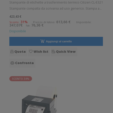
Stampante di etichette a trasferimento termico Citizen CL-E321
Stampante compatta da scrivania ad uso generico. Stampa a
trasferimento termico. Velocit di stampa: 200 mm/sec
423,43 €
Risoluzione di stampa: 8 dot/mm Supporto di stampa:
31%
613,66 €
Sconto:
Prezzo di listino:
Imponibile:
347,07€
76,36 €
Iva:
Cartellini, Etiche
Disponibile
Aggiungi al carrello
Quota
Wish list
Quick View
Confronta
SCONTO 34%