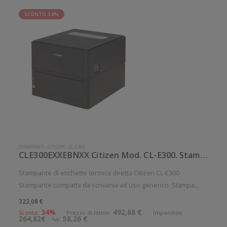
SCONTO 34%
STAMPANTI
-
CITIZEN
-
CL-E300
CLE300EXXEBNXX Citizen Mod. CL-E300. Stampante di etichette.
Stampante di etichette termica diretta Citizen CL-E300
Stampante compatta da scrivania ad uso generico. Stampa
termica diretta. Velocit di stampa: 200 mm/sec Risoluzione di
323,08 €
stampa: 8 dot/mm Supporto di stampa: Cartellini, Etichette,
34%
492,88 €
Sconto:
Prezzo di listino:
Imponibile:
264,82€
58,26 €
Iva:
Ricevute C