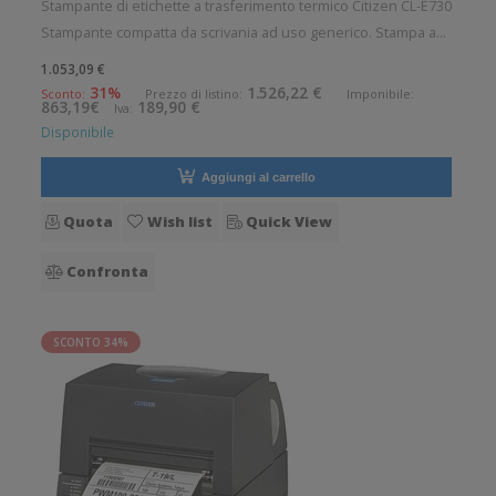
Stampante di etichette a trasferimento termico Citizen CL-E730
Stampante compatta da scrivania ad uso generico. Stampa a
trasferimento termico. Velocit di stampa: 150 mm/sec
1.053,09 €
Risoluzione di stampa: 12 dot/mm Supporto di stampa:
31%
1.526,22 €
Sconto:
Prezzo di listino:
Imponibile:
863,19€
189,90 €
Iva:
Braccialetti, Car
Disponibile
Aggiungi al carrello
Quota
Wish list
Quick View
Confronta
SCONTO 34%