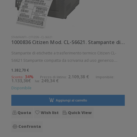
STAMPANTI
-
CITIZEN
-
CL-S6621
1000836 Citizen Mod. CL-S6621. Stampante di etichette.
Stampante di etichette a trasferimento termico Citizen CL-
S6621 Stampante compatta da scrivania ad uso generico.
Stampa a trasferimento termico. Velocit di stampa: 150 mm/sec
1.382,70 €
Risoluzione di stampa: 8 dot/mm Supporto di stampa: Carta in
34%
2.109,38 €
Sconto:
Prezzo di listino:
Imponibile:
1.133,36€
249,34 €
Iva:
rotolo,
Disponibile
Aggiungi al carrello
Quota
Wish list
Quick View
Confronta