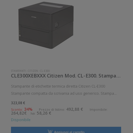
STAMPANTI
-
CITIZEN
-
CL-E300
CLE300XEBXXX Citizen Mod. CL-E300. Stampante di etichette.
Stampante di etichette termica diretta Citizen CL-E300
Stampante compatta da scrivania ad uso generico. Stampa
termica diretta. Velocit di stampa: 200 mm/sec Risoluzione di
323,08 €
stampa: 8 dot/mm Supporto di stampa: Cartellini, Etichette,
34%
492,88 €
Sconto:
Prezzo di listino:
Imponibile:
264,82€
58,26 €
Iva:
Ricevute C
Disponibile
Aggiungi al carrello