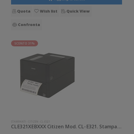
Quota
Wish list
Quick View
Confronta
SCONTO 31%
STAMPANTI
-
CITIZEN
-
CL-E321
CLE321XEBXXX Citizen Mod. CL-E321. Stampante di etichette.