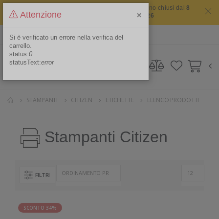
Il sito non chiude mai ma i nostri uffici saranno chiusi dal
8
×
Attenzione
agosto 2026 al 16 agosto 2026
ITA
Area Riservata
Si è verificato un errore nella verifica del
carrello.
status:
0
statusText:
error
STAMPANTI
CITIZEN
ETICHETTE
ELENCO PRODOTTI
Stampanti Citizen
FILTRI
SCONTO 34%