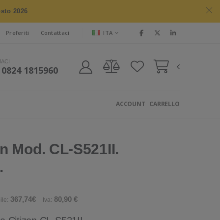
osto 2026
ITA
Preferiti
Contattaci
MACI
 0824 1815960
ACCOUNT
CARRELLO
n Mod. CL-S521II.
.
367,74€
80,90 €
ile:
Iva: