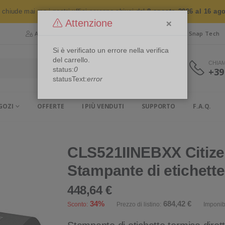
n chiude mai ma i nostri uffici saranno chiusi dal
8 agosto 2026 al 16 ag
×
Attenzione
Area Riservata
Chi siamo
Snap Security
Snap Tech
Si è verificato un errore nella verifica
del carrello.
CHIA
status:
0
+39
statusText:
error
GOZI
OFFERTE
I PIÙ VENDUTI
SUPPORTO
F.A.Q.
CLS521IINEBXX Citize
Stampante di etichette
448,64 €
34%
684,42 €
Sconto:
Prezzo di listino:
Imponib