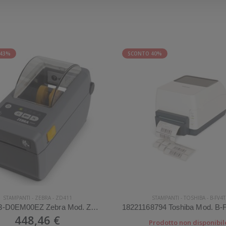
 43%
SCONTO 40%
STAMPANTI
-
ZEBRA
-
ZD411
STAMPANTI
-
TOSHIBA
-
B-FV4T
ZD4A023-D0EM00EZ Zebra Mod. ZD411. Stampante di etichette.
448,46 €
Prodotto non disponibil