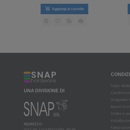
Aggiungi al carrello
CONDIZI
Tutti i diri
UNA DIVISIONE DI
Condizioni
Snapweb 
Buoni Sco
Ordini e t
Installazi
INDIRIZZO:
Fatturazio
Via Cap. Luca Mazzella, 40-44