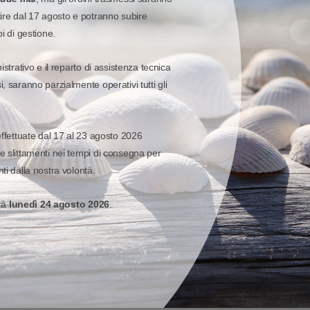
tire dal 17 agosto e potranno subire
-
pi di gestione.
-
istrativo e il reparto di assistenza tecnica
ampa in mm
Dimension
, saranno parzialmente operativi tutti gli
12,5
Diametro Interno Min.:
effettuate dal 17 al 23 agosto 2026
118
Larghezza Max.:
e slittamenti nei tempi di consegna per
ti dalla nostra volontà.
6,35
Lunghezza Max.:
erà
lunedì 24 agosto 2026
.
25
25
125