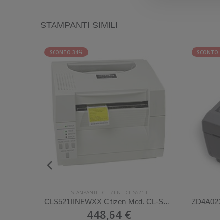
STAMPANTI SIMILI
SCONTO 34%
SCONTO
STAMPANTI
-
CITIZEN
-
CL-S521II
CLE300XEBXCX Citizen Mod. CL-E300. Stampante di etichette.
CLS521IINEWXX Citizen Mod. CL-S521II. Stampante di etichette.
448,64 €