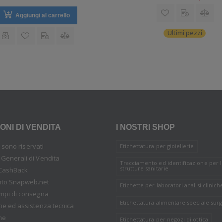
Aggiungi al carrello
Ultimi pezzi
ONI DI VENDITA
I NOSTRI SHOP
tti sono riservati
Etichettatura per gioiellerie
 Generali di Vendita
Tracciamento ed identificazione per 
strutture sanitarie
CashBack
nto Snapweb.net
Etichette per laboratori analisi clinich
empi di consegna
Etichettatura alimentare speciale surg
one ed assistenza tecnica
ne
Etichettatura per negozi di ottica