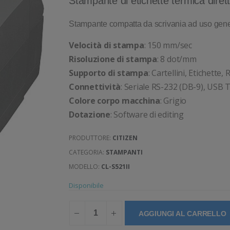
Stampante di etichette termica diret
Stampante compatta da scrivania ad uso gener
Velocità di stampa
: 150 mm/sec
Risoluzione di stampa
: 8 dot/mm
Supporto di stampa
: Cartellini, Etichette,
Connettività
: Seriale RS-232 (DB-9), USB 
Colore corpo macchina
: Grigio
Dotazione
: Software di editing
PRODUTTORE:
CITIZEN
CATEGORIA:
STAMPANTI
MODELLO:
CL-S521II
Disponibile
AGGIUNGI AL CARRELLO