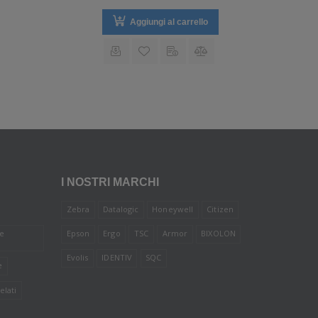
Aggiungi al carrello
I NOSTRI MARCHI
Zebra
Datalogic
Honeywell
Citizen
le
Epson
Ergo
TSC
Armor
BIXOLON
Evolis
IDENTIV
SQC
e
elati