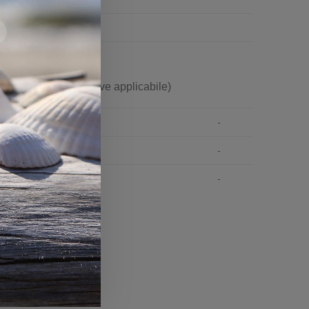
i ribbon in mm
(ove applicabile)
-
-
-