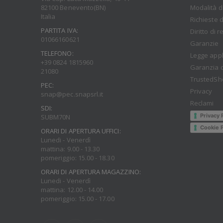
Modalità d
82100 Benevento(BN)
Italia
Richieste d
PARTITA IVA:
Diritto di 
01066160621
Garanzie
TELEFONO:
Legge appl
+39 0824 1815960
Garanzia d
21080
TrustedSh
PEC:
Privacy
snap@pec.snapsrl.it
Reclami
SDI:
Privacy 
SUBM70N
Cookie P
ORARI DI APERTURA UFFICI:
Lunedi - Venerdì
mattina: 9.00 - 13.30
pomeriggio: 15.00 - 18.30
ORARI DI APERTURA MAGAZZINO:
Lunedi - Venerdì
mattina: 12.00 - 14.00
pomeriggio: 15.00 - 17.00