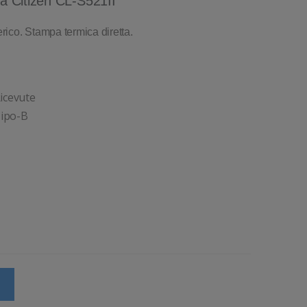
ta Citizen CL-S521II
ico. Stampa termica diretta.
 Ricevute
Tipo-B