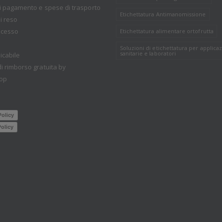
i pagamento e spese di trasporto
Etichettatura Antimanomissione
i reso
recesso
Etichettatura alimentare ortofrutta
Soluzioni di etichettatura per applicaz
sanitarie e laboratori
icabile
i rimborso gratuita by
op
Policy
olicy