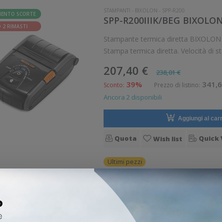
STAMPANTI
-
BIXOLON
-
SPP-R200
MENTO SCORTE
SPP-R200IIIK/BEG BIXOLON M
 2 RIMASTI
Stampante termica diretta BIXOLON SPP-R200 Stampante leggera da 
Stampa termica diretta. Velocità di
Supporto di stampa: Ricevute Connett
207,40 €
238,01 €
39%
341,6
Sconto:
Prezzo di listino:
Ancora 2 disponibili
Aggiungi al carr
Quota
Quick 
Wish list
Ultimi pezzi
STAMPANTI
-
BIXOLON
-
SLP-DX220
SCONTO
SLP-DX223BG BIXOLON Mod.
O 52%
Stampante termica diretta BIXOLON SLP-DX220 Stampante comp