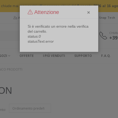
n chiude mai ma i nostri uffici saranno chiusi dal
8 agosto 2026 al 16 ag
×
Attenzione
Area Riservata
Chi siamo
Snap Security
Snap Tech
Si è verificato un errore nella verifica
del carrello.
CHIA
status:
0
+39
statusText:
error
GOZI
OFFERTE
I PIÙ VENDUTI
SUPPORTO
F.A.Q.
ENCO PRODOTTI
LON
nto: