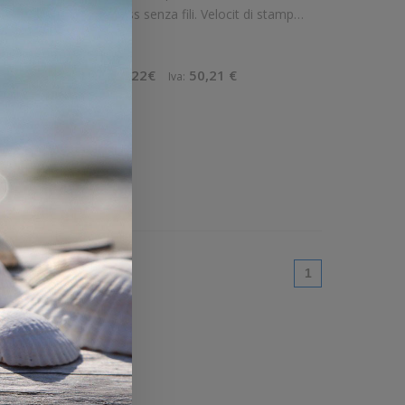
ento wireless senza fili. Velocit di stampa:
100 mm/sec Risoluzione di stampa: 12 dot/mm Wireless: Presente Connettivi
5 €
228,22€
50,21 €
Imponibile:
Iva:
ello
View
Confronta
(current)
1