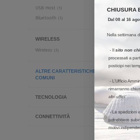
USB Host
(1)
CHIUSURA 
Bluetooth
(1)
Dal 08 al 16 ag
Nella settimana d
WIRELESS
Wireless
(1)
- Il
sito non ch
processati a par
posticipi nei tem
ALTRE CARATTERISTICHE
COMUNI
- L’Ufficio Ammin
rimarranno chiusi
Risultati:
altri uffici
TECNOLOGIA
- Le spedizioni 
CONNETTIVITÀ
potrebbero subir
motivi indipenden