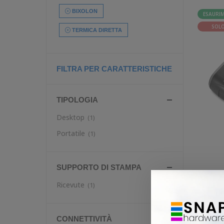
BIXOLON
ESAURI
SOLO
TERMICA DIRETTA
FILTRA PER CARATTERISTICHE
TIPOLOGIA
Desktop
(1)
Portatile
(1)
SUPPORTO DI STAMPA
Ricevute
(1)
SUPER 
SCONT
CONNETTIVITÀ