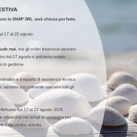
uso generico. Stampa termica diretta. Collegam
ESTIVA
278,43 €
osto la SNAP SRL sarà chiusa per ferie.
52%
576,4
Sconto:
Prezzo di listino:
Disponibile
al 17 al 23 agosto:
Aggiungi al carr
iude mai
, ma gli ordini trasmessi saranno
tire dal 17 agosto e potranno subire
Quota
Quick 
Wish list
pi di gestione.
istrativo e il reparto di assistenza tecnica
, saranno parzialmente operativi tutti gli
effettuate dal 17 al 23 agosto 2026
e slittamenti nei tempi di consegna per
ti dalla nostra volontà.