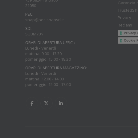
+39 0824 1815960
Garanzia d
21080
TrustedSh
PEC:
Privacy
snap@pec.snapsrl.it
Reclami
SDI:
Privacy 
SUBM70N
Cookie P
ORARI DI APERTURA UFFICI:
Lunedi - Venerdì
mattina: 9.00 - 13.30
pomeriggio: 15.00 - 18.30
ORARI DI APERTURA MAGAZZINO:
Lunedi - Venerdì
mattina: 12.00 - 14.00
pomeriggio: 15.00 - 17.00