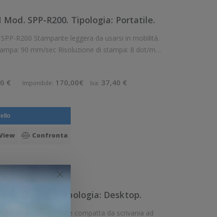
od. SPP-R200. Tipologia: Portatile.
usarsi in mobilità.
 stampa: 90 mm/sec Risoluzione di stampa: 8 dot/mm
ività: Seriale RS-232 (DB-9), USB Tipo
0 €
170,00€
37,40 €
Imponibile:
Iva:
ello
View
Confronta
 SLP-DX220. Tipologia: Desktop.
atta da scrivania ad