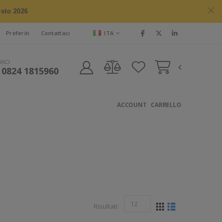
osto 2026
ITA
Preferiti
Contattaci
MACI
 0824 1815960
ACCOUNT
CARRELLO
Risultati: