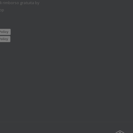
i rimborso gratuita by
op
Policy
olicy