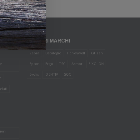
I NOSTRI MARCHI
Zebra
Datalogic
Honeywell
Citizen
le
Epson
Ergo
TSC
Armor
BIXOLON
Evolis
IDENTIV
SQC
e
elati
ioni