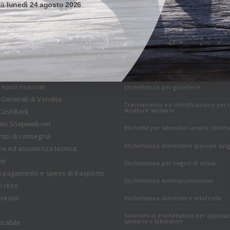
erà
lunedì 24 agosto 2026
.
ONI DI VENDITA
I NOSTRI SHOP
tti sono riservati
Etichettatura per gioiellerie
 Generali di Vendita
Tracciamento ed identificazione per 
strutture sanitarie
CashBack
nto Snapweb.net
Etichette per laboratori analisi clinich
empi di consegna
Etichettatura alimentare speciale surg
one ed assistenza tecnica
ne
Etichettatura per negozi di ottica
i pagamento e spese di trasporto
Etichettatura Antimanomissione
i reso
recesso
Etichettatura alimentare ortofrutta
Soluzioni di etichettatura per applicaz
sanitarie e laboratori
icabile