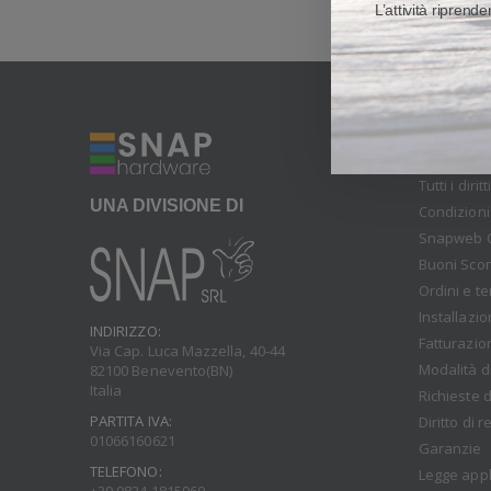
L’attività riprend
CONDIZI
Tutti i diri
UNA DIVISIONE DI
Condizioni
Snapweb 
Buoni Sco
Ordini e t
Installazi
INDIRIZZO:
Fatturazio
Via Cap. Luca Mazzella, 40-44
Modalità d
82100 Benevento(BN)
Italia
Richieste d
PARTITA IVA:
Diritto di 
01066160621
Garanzie
TELEFONO:
Legge appl