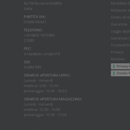
Modalità d
82100 Benevento(BN)
Italia
Richieste d
PARTITA IVA:
Diritto di 
01066160621
Garanzie
TELEFONO:
Legge appl
+39 0824 1815960
Garanzia d
21080
TrustedSh
PEC:
Privacy
snap@pec.snapsrl.it
Reclami
SDI:
Privacy 
SUBM70N
Cookie P
ORARI DI APERTURA UFFICI:
Lunedi - Venerdì
mattina: 9.00 - 13.30
pomeriggio: 15.00 - 18.30
ORARI DI APERTURA MAGAZZINO:
Lunedi - Venerdì
mattina: 12.00 - 14.00
pomeriggio: 15.00 - 17.00