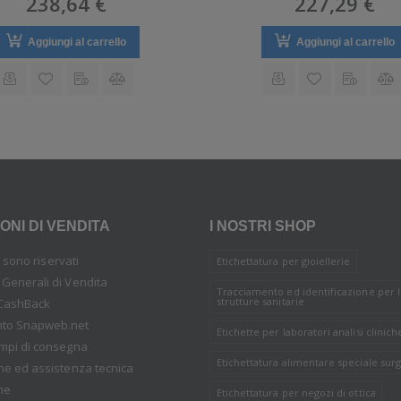
238,64 €
227,29 €
Aggiungi al carrello
Aggiungi al carrello
ONI DI VENDITA
I NOSTRI SHOP
tti sono riservati
Etichettatura per gioiellerie
 Generali di Vendita
Tracciamento ed identificazione per 
strutture sanitarie
CashBack
nto Snapweb.net
Etichette per laboratori analisi clinich
empi di consegna
Etichettatura alimentare speciale surg
one ed assistenza tecnica
ne
Etichettatura per negozi di ottica