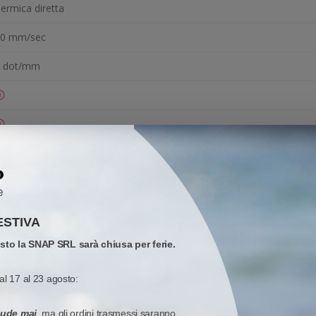
ermica diretta
0 mm/sec
 dot/mm
icevute
eriale RS-232 (DB-9), USB Tipo-B
ESTIVA
osto la SNAP SRL sarà chiusa per ferie.
al 17 al 23 agosto:
ero
iude mai
, ma gli ordini trasmessi saranno