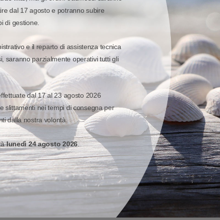
tire dal 17 agosto e potranno subire
pi di gestione.
istrativo e il reparto di assistenza tecnica
, saranno parzialmente operativi tutti gli
ampa in mm
Dimension
-
Diametro Interno Min.:
effettuate dal 17 al 23 agosto 2026
e slittamenti nei tempi di consegna per
-
Larghezza Max.:
ti dalla nostra volontà.
-
Lunghezza Max.:
erà
lunedì 24 agosto 2026
.
-
-
-