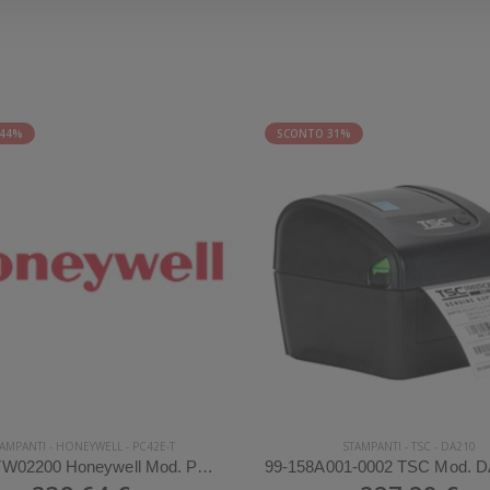
 44%
SCONTO 31%
AMPANTI
-
HONEYWELL
-
PC42E-T
STAMPANTI
-
TSC
-
DA210
PC42e-TW02200 Honeywell Mod. PC42E-T. Stampante di etichette.