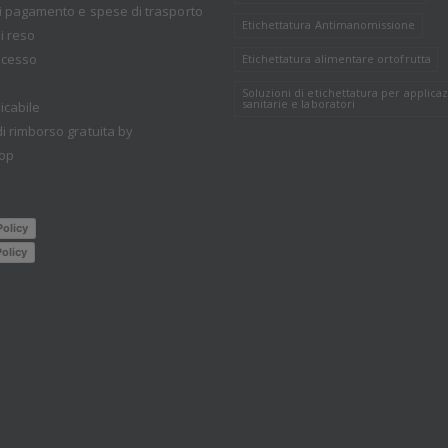
i pagamento e spese di trasporto
Etichettatura Antimanomissione
i reso
recesso
Etichettatura alimentare ortofrutta
Soluzioni di etichettatura per applicaz
sanitarie e laboratori
icabile
i rimborso gratuita by
op
Policy
olicy