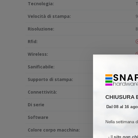
Tecnologia:
T
Velocità di stampa:
9
Risoluzione:
8
Rfid:
Wireless:
Sanificabile:
Supporto di stampa:
R
Connettività:
S
CHIUSURA 
Di serie
-
Dal 08 al 16 ag
Software
-
Nella settimana d
Colore corpo macchina:
N
- Il
sito non ch