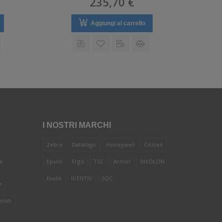
235,70 €
Aggiungi al carrello
I NOSTRI MARCHI
Zebra
Datalogic
Honeywell
Citizen
le
Epson
Ergo
TSC
Armor
BIXOLON
Evolis
IDENTIV
SQC
e
elati