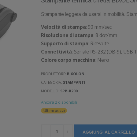
Stampante termica diretta BIXOL
Stampante leggera da usarsi in mobilità. Stamp
Velocità di stampa
: 90 mm/sec
Risoluzione di stampa
: 8 dot/mm
Supporto di stampa
: Ricevute
Connettività
: Seriale RS-232 (DB-9), USB 
Colore corpo macchina
: Nero
PRODUTTORE:
BIXOLON
CATEGORIA:
STAMPANTI
MODELLO:
SPP-R200
Ancora 2 disponibili
Ultimi pezzi
AGGIUNGI AL CARRELLO