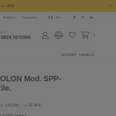
osto 2026
ITA
Preferiti
Contattaci
MACI
 0824 1815960
ACCOUNT
CARRELLO
XOLON Mod. SPP-
ile.
170,00€
37,40 €
ile:
Iva: