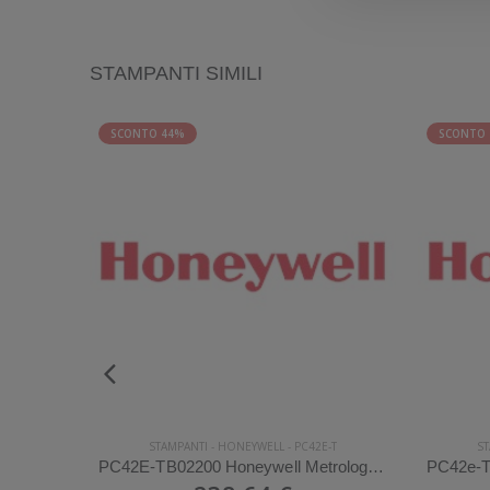
STAMPANTI SIMILI
SCONTO 44%
SCONTO
STAMPANTI
-
HONEYWELL
-
PC42E-T
ST
C31CH51012 Epson Mod. TM-T20III. Tipologia: Desktop.
PC42E-TB02200 Honeywell Metrologic Mod. PC42E. Tipologia: Desktop.