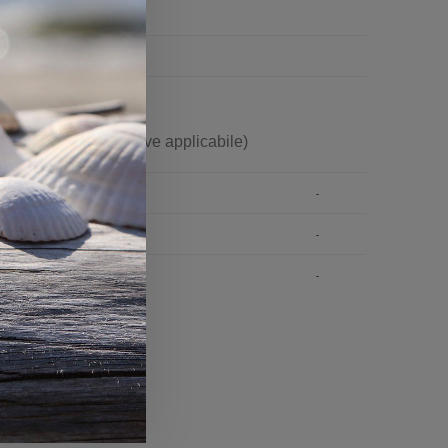
i ribbon in mm
(ove applicabile)
-
-
-