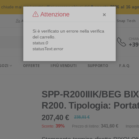
n chiude mai ma i nostri uffici saranno chiusi dal
8 agosto 2026 al 16 ag
×
Attenzione
Area Riservata
Chi siamo
Snap Security
Snap Tech
Si è verificato un errore nella verifica
del carrello.
CHIA
status:
0
+39
statusText:
error
GOZI
OFFERTE
I PIÙ VENDUTI
SUPPORTO
F.A.Q.
SPP-R200IIIK/BEG BI
R200. Tipologia: Portat
207,40 €
238,01 €
39%
341,60 €
Sconto:
Prezzo di listino:
Imponib