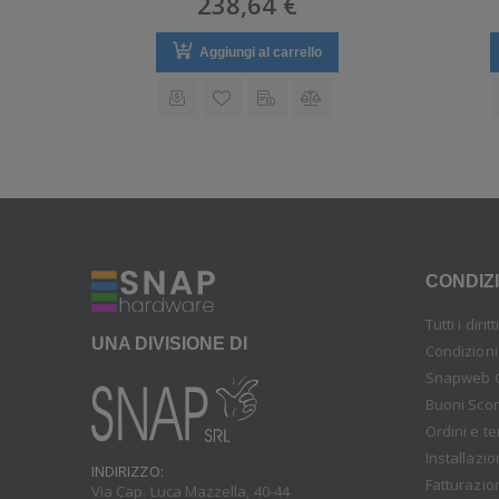
238,64 €
e
Aggiungi al carrello
CONDIZI
Tutti i diri
UNA DIVISIONE DI
Condizioni
Snapweb 
Buoni Sco
Ordini e t
Installazi
INDIRIZZO:
Fatturazio
Via Cap. Luca Mazzella, 40-44