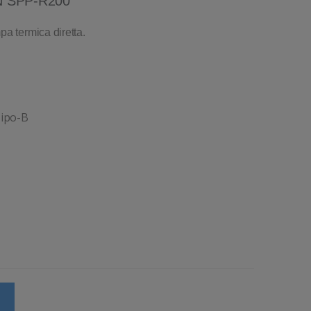
ON SPP-R200
a termica diretta.
Tipo-B