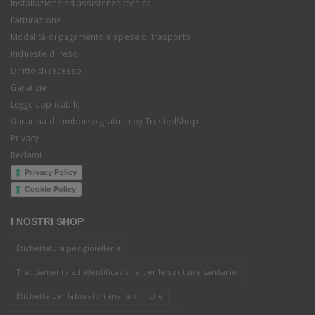
Installazione ed assistenza tecnica
Fatturazione
Modalità di pagamento e spese di trasporto
Richieste di reso
Diritto di recesso
Garanzie
Legge applicabile
Garanzia di rimborso gratuita by TrustedShop
Privacy
Reclami
Privacy Policy
Cookie Policy
I NOSTRI SHOP
Etichettatura per gioiellerie
Tracciamento ed identificazione per le strutture sanitarie
Etichette per laboratori analisi cliniche