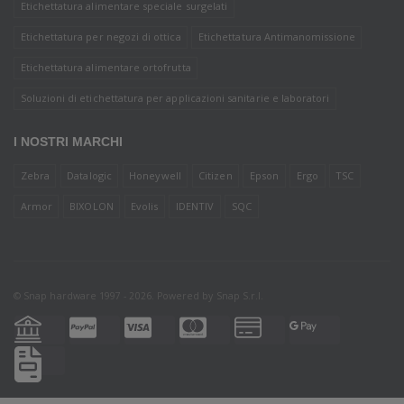
Etichettatura alimentare speciale surgelati
Etichettatura per negozi di ottica
Etichettatura Antimanomissione
Etichettatura alimentare ortofrutta
Soluzioni di etichettatura per applicazioni sanitarie e laboratori
I NOSTRI MARCHI
Zebra
Datalogic
Honeywell
Citizen
Epson
Ergo
TSC
Armor
BIXOLON
Evolis
IDENTIV
SQC
© Snap hardware 1997 - 2026. Powered by
Snap S.r.l.