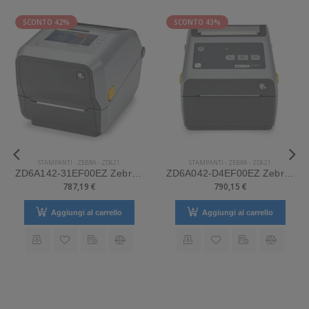
SCONTO 42%
SCONTO 43%
STAMPANTI
-
ZEBRA
-
ZD621
STAMPANTI
-
ZEBRA
-
ZD621
ZD6A142-31EF00EZ Zebra Mod. ZD621. Stampante di etichette.
ZD6A042-D4EF00EZ Zebra Mod. ZD621. Stampante di etichette.
787,19 €
790,15 €
Aggiungi al carrello
Aggiungi al carrello