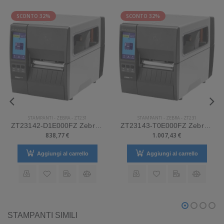
SCONTO 32%
SCONTO 32%
STAMPANTI
-
ZEBRA
-
ZT231
STAMPANTI
-
ZEBRA
-
ZT231
ZT23142-D1E000FZ Zebra Mod. ZT231. Stampante di etichette.
ZT23143-T0E000FZ Zebra Mod. ZT231. Stampante di etichette.
838,77 €
1.007,43 €
Aggiungi al carrello
Aggiungi al carrello
STAMPANTI SIMILI