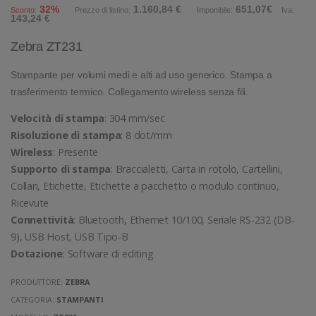
32%
1.160,84 €
651,07€
Sconto:
Prezzo di listino:
Imponibile:
Iva:
143,24 €
Zebra ZT231
Stampante per volumi medi e alti ad uso generico. Stampa a
trasferimento termico. Collegamento wireless senza fili.
Velocità di stampa
: 304 mm/sec
Risoluzione di stampa
: 8 dot/mm
Wireless
: Presente
Supporto di stampa
: Braccialetti, Carta in rotolo, Cartellini,
Collari, Etichette, Etichette a pacchetto o modulo continuo,
Ricevute
Connettività
: Bluetooth, Ethernet 10/100, Seriale RS-232 (DB-
9), USB Host, USB Tipo-B
Dotazione
: Software di editing
PRODUTTORE:
ZEBRA
CATEGORIA:
STAMPANTI