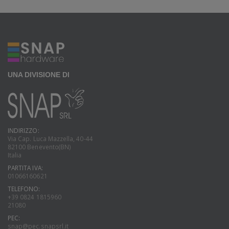
UNA DIVISIONE DI
INDIRIZZO:
Via Cap. Luca Mazzella, 40-44
82100 Benevento(BN)
Italia
PARTITA IVA:
01066160621
TELEFONO:
+39 0824 1815960
21080
PEC:
snap@pec.snapsrl.it