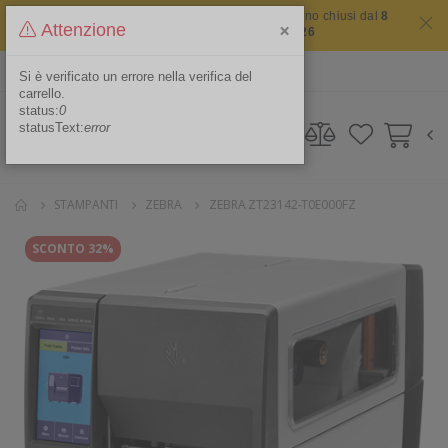
Il sito non chiude mai ma i nostri uffici saranno chiusi dal
8
×
Attenzione
agosto 2026 al 16 agosto 2026
ITA
Area Riservata
Si è verificato un errore nella verifica del
carrello.
status:
0
statusText:
error
STAMPANTI
ZEBRA
ZEBRA ZT23142-T0E000FZ
SCONTO 32%