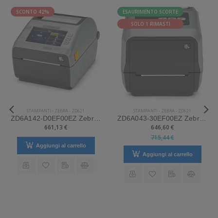
SCONTO 42%
ESAURIMENTO SCORTE
SOLO 1 RIMASTI
STAMPANTI
-
ZEBRA
-
ZD621
STAMPANTI
-
ZEBRA
-
ZD621
ZD6A142-D0EF00EZ Zebra Mod. ZD621. Stampante di etichette.
ZD6A043-30EF00EZ Zebra Mod. ZD621. Stampante di etichette.
661,13 €
646,60 €
715,44 €
Aggiungi al carrello
Aggiungi al carrello