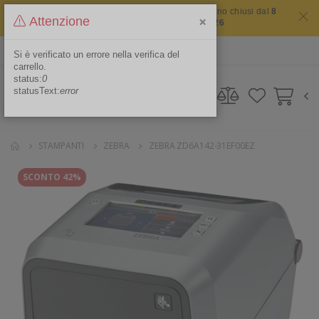
Il sito non chiude mai ma i nostri uffici saranno chiusi dal
8
×
Attenzione
agosto 2026 al 16 agosto 2026
ITA
Area Riservata
Si è verificato un errore nella verifica del
carrello.
status:
0
statusText:
error
STAMPANTI
ZEBRA
ZEBRA ZD6A142-31EF00EZ
SCONTO 42%