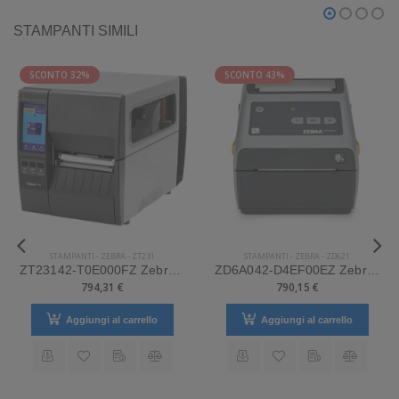
STAMPANTI SIMILI
SCONTO 32%
SCONTO 43%
STAMPANTI
-
ZEBRA
-
ZT231
STAMPANTI
-
ZEBRA
-
ZD621
ZT23142-T0E000FZ Zebra Mod. ZT231. Stampante di etichette.
ZD6A042-D4EF00EZ Zebra Mod. ZD621. Stampante di etichette.
794,31 €
790,15 €
Aggiungi al carrello
Aggiungi al carrello