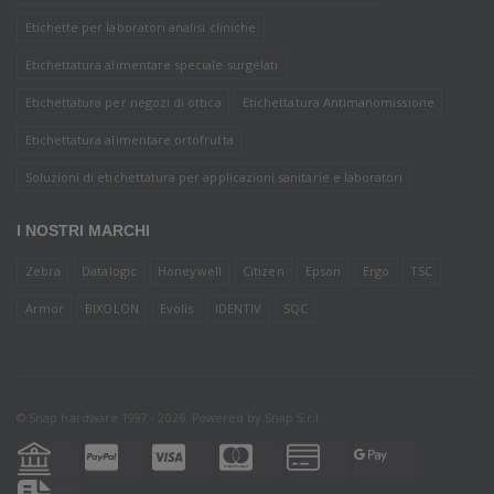
Etichette per laboratori analisi cliniche
Etichettatura alimentare speciale surgelati
Etichettatura per negozi di ottica
Etichettatura Antimanomissione
Etichettatura alimentare ortofrutta
Soluzioni di etichettatura per applicazioni sanitarie e laboratori
I NOSTRI MARCHI
Zebra
Datalogic
Honeywell
Citizen
Epson
Ergo
TSC
Armor
BIXOLON
Evolis
IDENTIV
SQC
© Snap hardware 1997 - 2026. Powered by
Snap S.r.l.