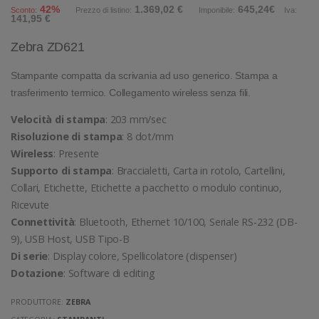
42%
1.369,02 €
645,24€
Sconto:
Prezzo di listino:
Imponibile:
Iva:
141,95 €
Zebra ZD621
Stampante compatta da scrivania ad uso generico. Stampa a
trasferimento termico. Collegamento wireless senza fili.
Velocità di stampa
: 203 mm/sec
Risoluzione di stampa
: 8 dot/mm
Wireless
: Presente
Supporto di stampa
: Braccialetti, Carta in rotolo, Cartellini,
Collari, Etichette, Etichette a pacchetto o modulo continuo,
Ricevute
Connettività
: Bluetooth, Ethernet 10/100, Seriale RS-232 (DB-
9), USB Host, USB Tipo-B
Di serie
: Display colore, Spellicolatore (dispenser)
Dotazione
: Software di editing
PRODUTTORE:
ZEBRA