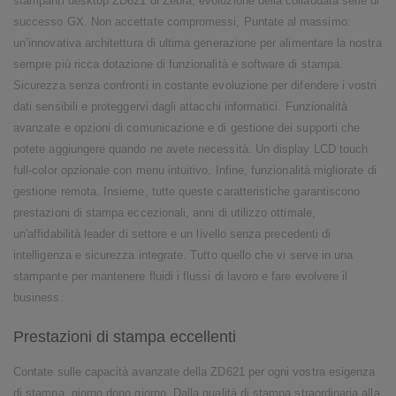
stampanti desktop ZD621 di Zebra, evoluzione della collaudata serie di
successo GX. Non accettate compromessi, Puntate al massimo:
un’innovativa architettura di ultima generazione per alimentare la nostra
sempre più ricca dotazione di funzionalità e software di stampa.
Sicurezza senza confronti in costante evoluzione per difendere i vostri
dati sensibili e proteggervi dagli attacchi informatici. Funzionalità
avanzate e opzioni di comunicazione e di gestione dei supporti che
potete aggiungere quando ne avete necessità. Un display LCD touch
full-color opzionale con menu intuitivo. Infine, funzionalità migliorate di
gestione remota. Insieme, tutte queste caratteristiche garantiscono
prestazioni di stampa eccezionali, anni di utilizzo ottimale,
un'affidabilità leader di settore e un livello senza precedenti di
intelligenza e sicurezza integrate. Tutto quello che vi serve in una
stampante per mantenere fluidi i flussi di lavoro e fare evolvere il
business.
Prestazioni di stampa eccellenti
Contate sulle capacità avanzate della ZD621 per ogni vostra esigenza
di stampa, giorno dopo giorno. Dalla qualità di stampa straordinaria alla