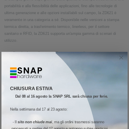
portabilità e alla flessibilità delle applicazioni, fino alle tecnologie di
ultima generazione e alle opzioni installabili sul campo, la ZD621 è
veramente in una categoria a sé. Disponibile nelle versioni a stampa
termica diretta, a trasferimento termico, linerless, per il settore
sanitario e RFID, la ZD621 supporta un'ampia gamma di scenari di
utilizzo.
Facile da installare, utilizzare, gestire e proteggere
Supportata dall’innovativa suite software Print DNA
di Zebra, la
TM
ZD621 è incredibilmente facile da usare. Potete installarla in poco
tempo in qualsiasi ambiente grazie agli strumenti di configurazione, le
procedure guidate e le funzionalità di emulazione. L'intuitiva interfaccia
CHIUSURA ESTIVA
utente, estremamente facile da usare, richiede una formazione
Dal 08 al 16 agosto la SNAP SRL sarà chiusa per ferie.
veramente minima e permette di controllare lo stato a colpo d'occhio
grazie alle cinque icone LED. Sfruttate le funzionalità avanzate di
Nella settimana dal 17 al 23 agosto:
gestione remota per alleviare il carico di lavoro del personale IT. Inoltre,
la sicurezza integrata aggiunge alla vostra infrastruttura un ulteriore
- Il
sito non chiude mai
, ma gli ordini trasmessi saranno
livello di difesa dagli attacchi informatici.
processati a partire dal 17 agosto e potranno subire posticipi