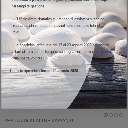
nei tempi di gestione.
L'evoluzione del successo della serie G
- L’Ufficio Amministrativo e il reparto di assistenza tecnica
Le stampanti serie GX di Zebra sono note per la qualità e le
rimarranno chiusi, saranno parzialmente operativi tutti gli altri
prestazioni. Quando sceglierete la vostra prossima stampante, potrete
uffici
contare sul fatto che la ZD621 di ultima generazione include tutto
quello che avete sempre apprezzato in quelle stampanti legacy, e ne
- Le spedizioni effettuate dal 17 al 23 agosto 2026 potrebbero
raccoglie il testimone offrendo funzionalità best-in-class per questa
subire slittamenti nei tempi di consegna per motivi indipendenti
nuova epoca di intelligenza integrata e adattabilità orientata al futuro.
dalla nostra volontà.
L’attività riprenderà
lunedì 24 agosto 2026
.
VISUALIZZA MODELLO ED OPZIONI
ZEBRA ZD621 ALTRE VARIANTI