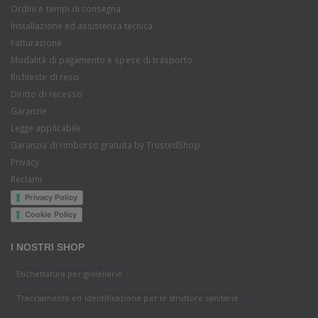
Ordini e tempi di consegna
Installazione ed assistenza tecnica
Fatturazione
Modalità di pagamento e spese di trasporto
Richieste di reso
Diritto di recesso
Garanzie
Legge applicabile
Garanzia di rimborso gratuita by TrustedShop
Privacy
Reclami
Privacy Policy
Cookie Policy
I NOSTRI SHOP
Etichettatura per gioiellerie
Tracciamento ed identificazione per le strutture sanitarie