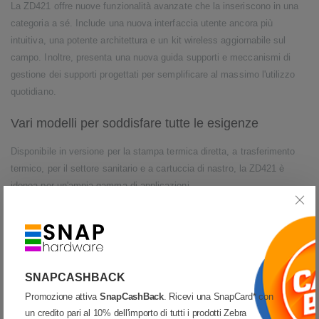
La ZD421 offre nuove funzionalità avanzate che la inseriscono in una
categoria a sé. Include una nuova interfaccia utente ancora più
intuitiva, una potente architettura e un kit wireless aggiornabile sul
campo. Inoltre, presenta una nuova guida supporti e meccanismi di
gestione dei supporti progettati per semplificare al massimo l'utilizzo
quotidiano.
Vari modelli per soddisfare tutte le esigenze
Disponibile in versione per la stampa termica diretta, a trasferimento
termico, per il settore sanitario e a cartuccia di nastro, la ZD421 è
idonea per un'ampia gamma di applicazioni.
Passate dalla G alla Z
Evoluzione delle stampanti serie GK di Zebra, la ZD421 offre le stesse
caratteristiche e funzionalità del suo predecessore... e molto di più. La
SNAPCASHBACK
ZD421 di ultima generazione raccoglie il testimone di questi prodotti di
Promozione attiva
SnapCashBack
. Ricevi una SnapCard* con
successo e vanta caratteristiche ancora più avanzate per questa
un credito pari al 10% dell'importo di tutti i prodotti Zebra
nuova epoca di intelligenza integrata e flessibilità orientata al futuro.