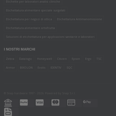
Etichette per laboratori analisi cliniche
Etichettatura alimentare speciale surgelati
Etichettatura per negozi di ottica
Etichettatura Antimanomissione
Etichettatura alimentare ortofrutta
Soluzioni di etichettatura per applicazioni sanitarie e laboratori
I NOSTRI MARCHI
Zebra
Datalogic
Honeywell
Citizen
Epson
Ergo
TSC
Armor
BIXOLON
Evolis
IDENTIV
SQC
© Snap hardware 1997 - 2026. Powered by
Snap S.r.l.