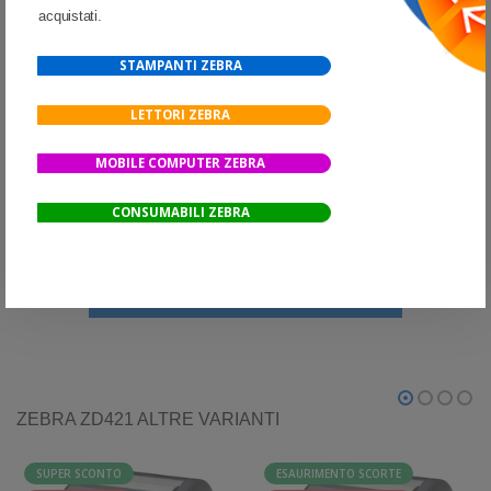
acquistati.
Alte prestazioni per anni a venire
STAMPANTI ZEBRA
La ZD421 è progettata per supportare le tecnologie di domani. Grazie
alla sua architettura innovativa, è progettata per soddisfare le esigenze
LETTORI ZEBRA
di stampa attuali e future. In confronto, è più potente del 30% della
MOBILE COMPUTER ZEBRA
serie ZD420 e del 700% rispetto alla serie GK. Tutta questa potenza vi
permette di eseguire più operazioni simultaneamente, gestire la
CONSUMABILI ZEBRA
sicurezza e supportare i requisiti futuri.
VISUALIZZA MODELLO ED OPZIONI
ZEBRA ZD421 ALTRE VARIANTI
SUPER SCONTO
ESAURIMENTO SCORTE