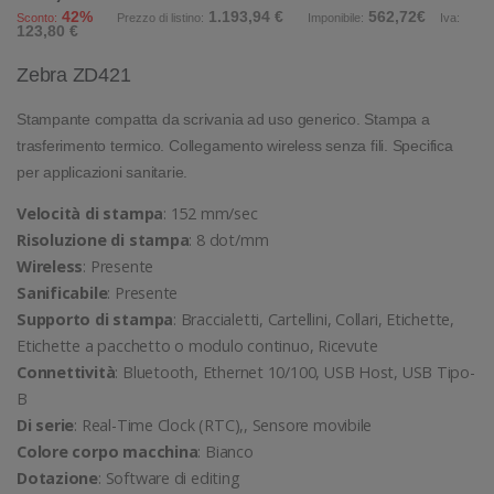
42%
1.193,94 €
562,72€
Sconto:
Prezzo di listino:
Imponibile:
Iva:
123,80 €
Zebra ZD421
Stampante compatta da scrivania ad uso generico. Stampa a
trasferimento termico. Collegamento wireless senza fili. Specifica
per applicazioni sanitarie.
Velocità di stampa
: 152 mm/sec
Risoluzione di stampa
: 8 dot/mm
Wireless
: Presente
Sanificabile
: Presente
Supporto di stampa
: Braccialetti, Cartellini, Collari, Etichette,
Etichette a pacchetto o modulo continuo, Ricevute
Connettività
: Bluetooth, Ethernet 10/100, USB Host, USB Tipo-
B
Di serie
: Real-Time Clock (RTC),, Sensore movibile
Colore corpo macchina
: Bianco
Dotazione
: Software di editing