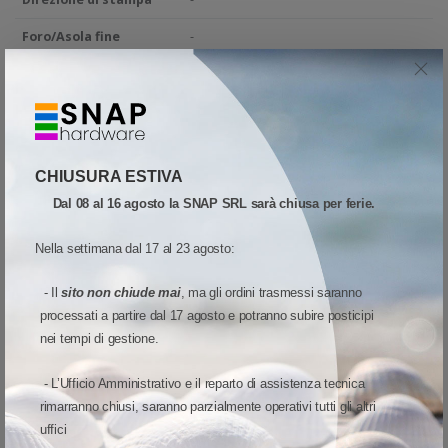
Foro/Asola fine
-
etichetta
Inchiostrazione:
Interna
Numero per pezzo
-
Piega ogni
-
CHIUSURA ESTIVA
Dal 08 al 16 agosto la SNAP SRL sarà chiusa per ferie.
Piste
-
Stampe per ribbon
-
Nella settimana dal 17 al 23 agosto:
Tacca nera
-
- Il
sito non chiude mai
, ma gli ordini trasmessi saranno
processati a partire dal 17 agosto e potranno subire posticipi
Testine compatibili:
Testina piatta - Flat head
nei tempi di gestione.
Tipo adesivo
-
- L’Ufficio Amministrativo e il reparto di assistenza tecnica
Tratteggio
-
rimarranno chiusi, saranno parzialmente operativi tutti gli altri
Forma
-
uffici