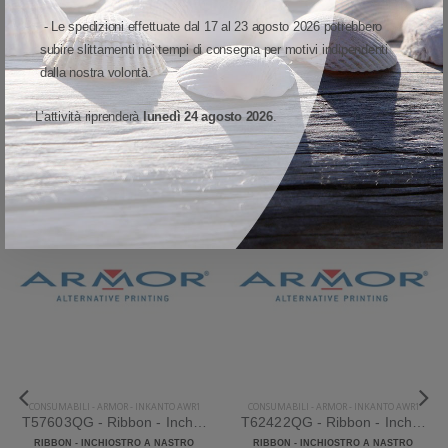
Peso
-
- Le spedizioni effettuate dal 17 al 23 agosto 2026 potrebbero
subire slittamenti nei tempi di consegna per motivi indipendenti
Tipo stampa
-
dalla nostra volontà.
L’attività riprenderà
lunedì 24 agosto 2026
.
ARMOR INKANTO AWR1 ALTRE VARIANTI
SUPER SCONTO
SUPER SCONTO
SCONTO 49%
SCONTO 49%
CONSUMABILI
-
ARMOR
-
INKANTO AWR1
CONSUMABILI
-
ARMOR
-
INKANTO AWR1
T57603QG - Ribbon - Inchiostro a nastro Armor Inkanto AWR1 Cera
T62422QG - Ribbon - Inchiostro a nastro Armor Inkanto AWR1 Cera
RIBBON - INCHIOSTRO A NASTRO
RIBBON - INCHIOSTRO A NASTRO