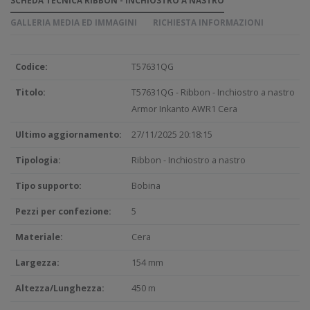
SCHEDA TECNICA RIBBON - INCHIOSTRO A NASTRO
GALLERIA MEDIA ED IMMAGINI
RICHIESTA INFORMAZIONI
Codice:
T57631QG
Titolo:
T57631QG - Ribbon - Inchiostro a nastro
Armor Inkanto AWR1 Cera
Ultimo aggiornamento:
27/11/2025 20:18:15
Tipologia:
Ribbon - Inchiostro a nastro
Tipo supporto:
Bobina
Pezzi per confezione:
5
Materiale:
Cera
Largezza:
154 mm
Altezza/Lunghezza:
450 m