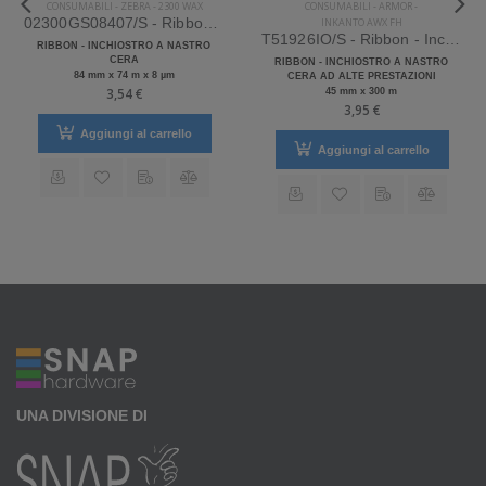
CONSUMABILI
-
ZEBRA
-
2300 WAX
CONSUMABILI
-
ARMOR
-
02300GS08407/S - Ribbon - Inchiostro a nastro Zebra 2300 Wax Cera
INKANTO AWX FH
T51926IO/S - Ribbon - Inchiostro a nastro Armor Inkanto AWX FH
RIBBON - INCHIOSTRO A NASTRO
CERA
RIBBON - INCHIOSTRO A NASTRO
84 mm x 74 m x 8 µm
CERA AD ALTE PRESTAZIONI
3,54 €
45 mm x 300 m
3,95 €
Aggiungi al carrello
Aggiungi al carrello
UNA DIVISIONE DI