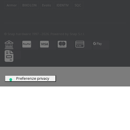
Armor
BIXOLON
Evolis
IDENTIV
SQC
© Snap hardware 1997 - 2026. Powered by
Snap S.r.l.