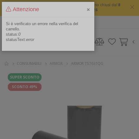
Il sito non chiude mai ma i nostri uffici saranno chiusi dal
8
×
Attenzione
agosto 2026 al 16 agosto 2026
ITA
Area Riservata
Si è verificato un errore nella verifica del
carrello.
status:
0
statusText:
error
CONSUMABILI
ARMOR
ARMOR T57631QG
SUPER SCONTO
SCONTO 49%