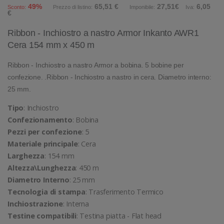
49%
65,51 €
27,51€
6,05
Sconto:
Prezzo di listino:
Imponibile:
Iva:
€
Ribbon - Inchiostro a nastro Armor Inkanto AWR1
Cera 154 mm x 450 m
Ribbon - Inchiostro a nastro Armor a bobina. 5 bobine per
confezione. .Ribbon - Inchiostro a nastro in cera. Diametro interno:
25 mm.
Tipo
: Inchiostro
Confezionamento
: Bobina
Pezzi per confezione
: 5
Materiale principale
: Cera
Larghezza
: 154 mm
Altezza\Lunghezza
: 450 m
Diametro Interno
: 25 mm
Tecnologia di stampa
: Trasferimento Termico
Inchiostrazione
: Interna
Testine compatibili
: Testina piatta - Flat head