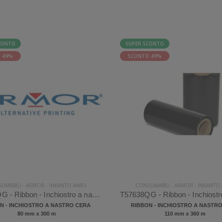
CONTO
SUPER SCONTO
 49%
SCONTO 49%
UMABILI
-
ARMOR
-
INKANTO AWR1
CONSUMABILI
-
ARMOR
-
INKANTO
T62422QG - Ribbon - Inchiostro a nastro Armor Inkanto AWR1 Cera
N - INCHIOSTRO A NASTRO CERA
RIBBON - INCHIOSTRO A NASTR
80 mm x 300 m
110 mm x 360 m