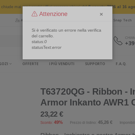
n chiude mai ma i nostri uffici saranno chiusi dal
8 agosto 2026 al 16 ag
×
Attenzione
Area Riservata
Chi siamo
Snap Security
Snap Tech
Si è verificato un errore nella verifica
del carrello.
CHIA
status:
0
+39
statusText:
error
GOZI
OFFERTE
I PIÙ VENDUTI
SUPPORTO
F.A.Q.
T63720QG - Ribbon - I
Armor Inkanto AWR1 
23,22 €
49%
45,26 €
Sconto:
Prezzo di listino:
Imponibil