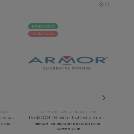
SUPER SCONTO
SUPER 
SCONTO 49%
SCONT
 AWR1
CONSUMABILI
-
ARMOR
-
INKANTO AWR1
CON
T57638QG - Ribbon - Inchiostro a nastro Armor Inkanto AWR1 Cera
T57637QG - Ribbon - Inchiostro a nastro Armor Inkanto AWR1 Cera
O CERA
RIBBON - INCHIOSTRO A NASTRO CERA
RIBB
154 mm x 300 m