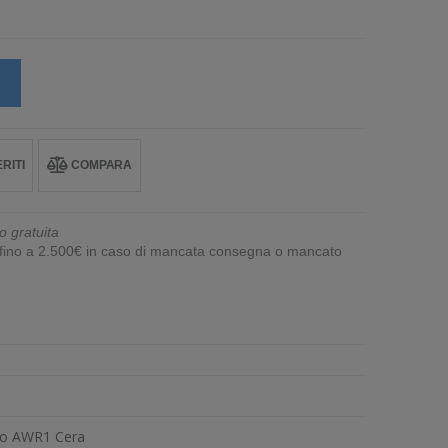
RITI
COMPARA
o gratuita
e fino a 2.500€ in caso di mancata consegna o mancato
nto AWR1 Cera