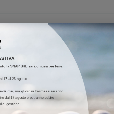
-
-
-
-
-
ESTIVA
-
osto la SNAP SRL sarà chiusa per ferie.
-
al 17 al 23 agosto:
-
iude mai
, ma gli ordini trasmessi saranno
Esterna
tire dal 17 agosto e potranno subire
-
pi di gestione.
-