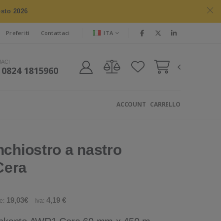
osto 2026
ITA
Preferiti
Contattaci
MACI
 0824 1815960
ACCOUNT
CARRELLO
nchiostro a nastro
Cera
19,03€
4,19 €
e:
Iva: