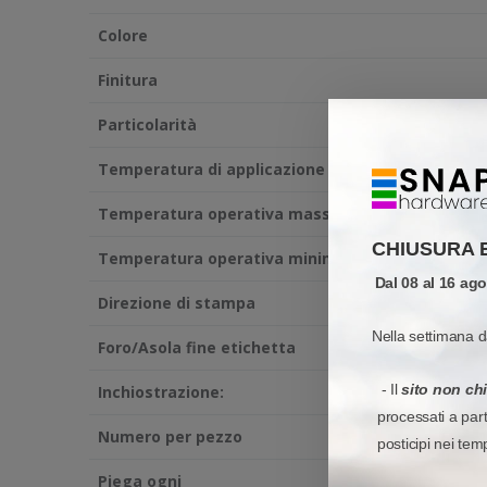
Colore
Finitura
Particolarità
Temperatura di applicazione minima
Temperatura operativa massima
CHIUSURA 
Temperatura operativa minima
Dal 08 al 16 ag
Direzione di stampa
Nella settimana d
Foro/Asola fine etichetta
- Il
sito non ch
Inchiostrazione:
processati a par
Numero per pezzo
posticipi nei tem
Piega ogni