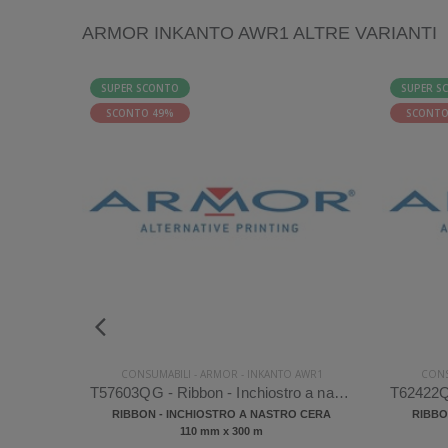
ARMOR INKANTO AWR1 ALTRE VARIANTI
SUPER SCONTO
SUPER S
SCONTO 49%
SCONTO
AWR1
CONSUMABILI
-
ARMOR
-
INKANTO AWR1
CONS
T72045QG - Ribbon - Inchiostro a nastro Armor Inkanto AWR1 Cera
T57603QG - Ribbon - Inchiostro a nastro Armor Inkanto AWR1 Cera
 CERA
RIBBON - INCHIOSTRO A NASTRO CERA
RIBBO
110 mm x 300 m