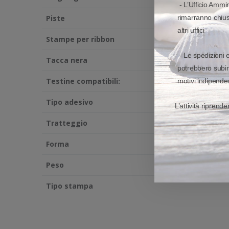
- L’Ufficio Ammin
Piste
rimarranno chiusi
altri uffici
Stampe per ribbon
- Le spedizioni 
Tacca nera
potrebbero subir
Testine compatibili:
motivi indipenden
Tipo adesivo
L’attività riprend
Tratteggio
Forma
Peso
Tipo stampa