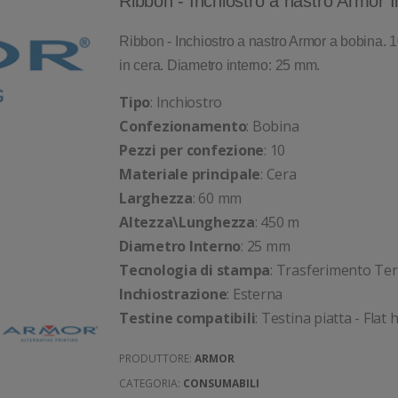
Ribbon - Inchiostro a nastro Armo
Ribbon - Inchiostro a nastro Armor a bobina. 1
in cera. Diametro interno: 25 mm.
Tipo
: Inchiostro
Confezionamento
: Bobina
Pezzi per confezione
: 10
Materiale principale
: Cera
Larghezza
: 60 mm
Altezza\Lunghezza
: 450 m
Diametro Interno
: 25 mm
Tecnologia di stampa
: Trasferimento Te
Inchiostrazione
: Esterna
Testine compatibili
: Testina piatta - Flat 
PRODUTTORE:
ARMOR
CATEGORIA:
CONSUMABILI