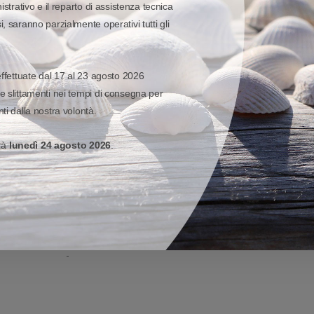
istrativo e il reparto di assistenza tecnica
-
, saranno parzialmente operativi tutti gli
-
effettuate dal 17 al 23 agosto 2026
-
e slittamenti nei tempi di consegna per
Testina piatta - Flat head
ti dalla nostra volontà.
-
erà
lunedì 24 agosto 2026
.
-
-
-
-