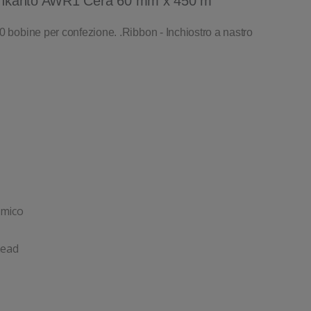
r Inkanto AWR1 Cera 60 mm x 450 m
0 bobine per confezione. .Ribbon - Inchiostro a nastro
rmico
head