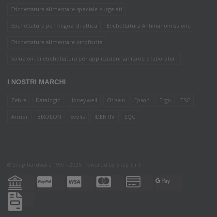
Etichettatura alimentare speciale surgelati
Etichettatura per negozi di ottica
Etichettatura Antimanomissione
Etichettatura alimentare ortofrutta
Soluzioni di etichettatura per applicazioni sanitarie e laboratori
I NOSTRI MARCHI
Zebra
Datalogic
Honeywell
Citizen
Epson
Ergo
TSC
Armor
BIXOLON
Evolis
IDENTIV
SQC
© Snap hardware 1997 - 2026. Powered by
Snap S.r.l.