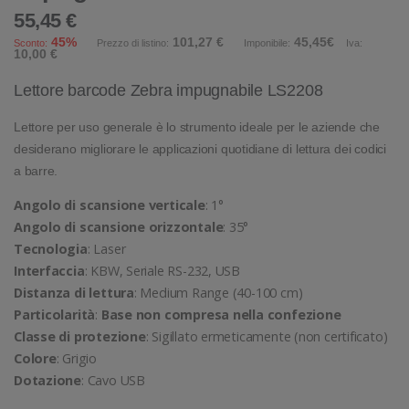
55,45 €
45%
101,27 €
45,45€
Sconto:
Prezzo di listino:
Imponibile:
Iva:
10,00 €
Lettore barcode Zebra impugnabile LS2208
Lettore per uso generale è lo strumento ideale per le aziende che
desiderano migliorare le applicazioni quotidiane di lettura dei codici
a barre.
Angolo di scansione verticale
: 1°
Angolo di scansione orizzontale
: 35°
Tecnologia
: Laser
Interfaccia
: KBW, Seriale RS-232, USB
Distanza di lettura
: Medium Range (40-100 cm)
Particolarità
:
Base non compresa nella confezione
Classe di protezione
: Sigillato ermeticamente (non certificato)
Colore
: Grigio
Dotazione
: Cavo USB