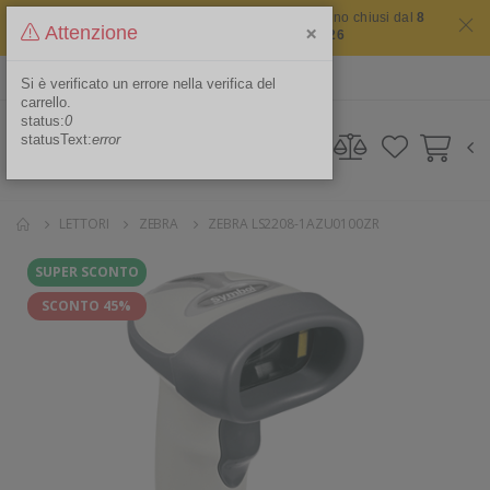
Il sito non chiude mai ma i nostri uffici saranno chiusi dal
8
×
Attenzione
agosto 2026 al 16 agosto 2026
ITA
Area Riservata
Si è verificato un errore nella verifica del
carrello.
status:
0
statusText:
error
LETTORI
ZEBRA
ZEBRA LS2208-1AZU0100ZR
SUPER SCONTO
SCONTO 45%