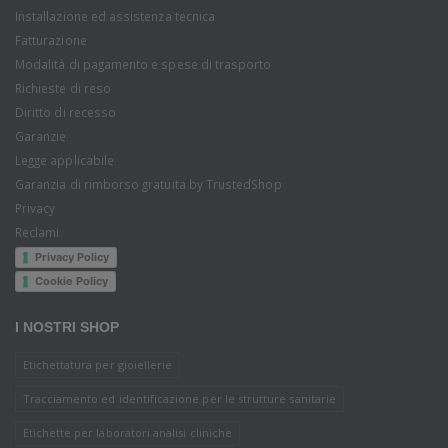
Installazione ed assistenza tecnica
Fatturazione
Modalità di pagamento e spese di trasporto
Richieste di reso
Diritto di recesso
Garanzie
Legge applicabile
Garanzia di rimborso gratuita by TrustedShop
Privacy
Reclami
Privacy Policy
Cookie Policy
I NOSTRI SHOP
Etichettatura per gioiellerie
Tracciamento ed identificazione per le strutture sanitarie
Etichette per laboratori analisi cliniche