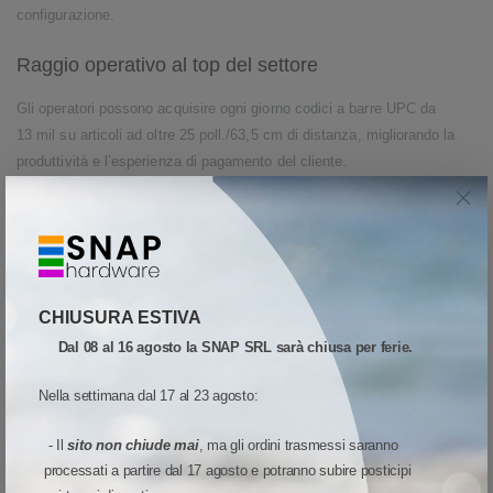
configurazione.
Raggio operativo al top del settore
Gli operatori possono acquisire ogni giorno codici a barre UPC da
13 mil su articoli ad oltre 25 poll./63,5 cm di distanza, migliorando la
produttività e l’esperienza di pagamento del cliente.
Più opzioni di feedback di decodifica
Scegliete tra diverse opzioni per indicare l’avvenuta acquisizione di un
codice a barre: l’indicatore di decodifica diretto (un lampeggio laser), un
segnale acustico, un indicatore LED rosso/verde o qualsiasi
CHIUSURA ESTIVA
combinazione dei tre.
Dal 08 al 16 agosto la SNAP SRL sarà chiusa per ferie.
Costruito per durare nel tempo
Nella settimana dal 17 al 23 agosto:
Grazie alla sua struttura brevettata a scheda singola, all’elemento di
- Il
sito non chiude mai
, ma gli ordini trasmessi saranno
scansione in polimero liquido per una totale assenza di attrito, alla
processati a partire dal 17 agosto e potranno subire posticipi
finestra di uscita in vetro temperato resistente ai graffi e alla conformità