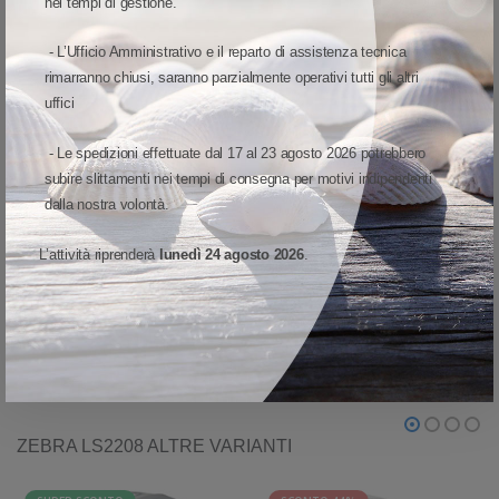
nei tempi di gestione.
ai rigidi requisiti delle specifiche di caduta e “tumble test”, lo scanner
LS2208 è in grado di garantire un funzionamento affidabile per tutta la
- L’Ufficio Amministrativo e il reparto di assistenza tecnica
giornata di lavoro, ogni giorno della settimana.
rimarranno chiusi, saranno parzialmente operativi tutti gli altri
uffici
Il comfort per tutto il giorno su cui possono contare i
vostri operatori
- Le spedizioni effettuate dal 17 al 23 agosto 2026 potrebbero
subire slittamenti nei tempi di consegna per motivi indipendenti
Il design pluritestato, ergonomico e leggero, offre il massimo comfort
dalla nostra volontà.
anche negli ambienti di scansione più intensivi. Il risultato? Meno fatica
per l’operatore e maggior produttività.
L’attività riprenderà
lunedì 24 agosto 2026
.
VISUALIZZA MODELLO ED OPZIONI
ZEBRA LS2208 ALTRE VARIANTI