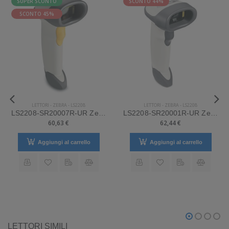
SUPER SCONTO
SCONTO 44%
SCONTO 45%
LETTORI
-
ZEBRA
-
LS2208
LETTORI
-
ZEBRA
-
LS2208
LS2208-SR20007R-UR Zebra Mod. LS2208. Classificazione: Impugnabile.
LS2208-SR20001R-UR Zebra Mod. LS2208. Classificazione: Impugnabile.
60,63 €
62,44 €
Aggiungi al carrello
Aggiungi al carrello
LETTORI SIMILI