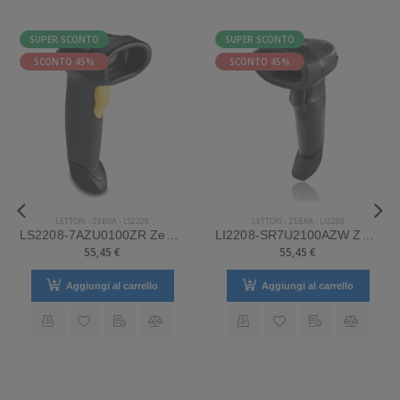
SUPER SCONTO
SUPER SCONTO
SCONTO 45%
SCONTO 45%
LETTORI
-
ZEBRA
-
LS2208
LETTORI
-
ZEBRA
-
LI2208
LS2208-7AZU0100ZR Zebra Mod. LS2208. Classificazione: Impugnabile.
LI2208-SR7U2100AZW Zebra Mod. LI2208. Classificazione: Impugnabile.
55,45 €
55,45 €
Aggiungi al carrello
Aggiungi al carrello
 effettuare il reso