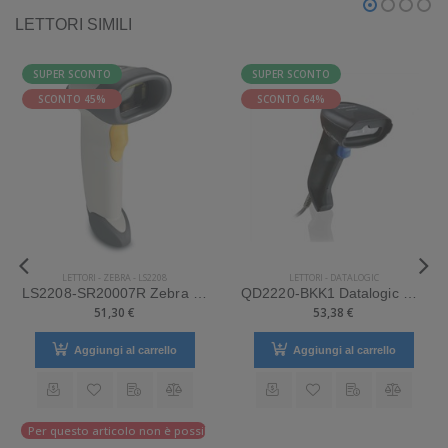
LETTORI SIMILI
SUPER SCONTO
SUPER SCONTO
SCONTO 45%
SCONTO 64%
LETTORI
-
ZEBRA
-
LS2208
LETTORI
-
DATALOGIC
LS2208-SR20007R Zebra Mod. LS2208. Classificazione: Impugnabile.
QD2220-BKK1 Datalogic Classificazione: Impugnabile.
51,30 €
53,38 €
Aggiungi al carrello
Aggiungi al carrello
Per questo articolo non è possibile effettuare il reso