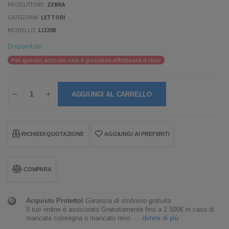
PRODUTTORE:
ZEBRA
CATEGORIA:
LETTORI
MODELLO:
LI2208
Disponibile
Per questo articolo non è possibile effettuare il reso
AGGIUNGI AL CARRELLO
RICHIEDI QUOTAZIONE
AGGIUNGI AI PREFERITI
COMPARA
Acquisto Protetto!
Garanzia di rimborso gratuita
Il tuo ordine è assicurato Gratuitamente fino a 2.500€ in caso di
mancata consegna o mancato reso.
... dimmi di più