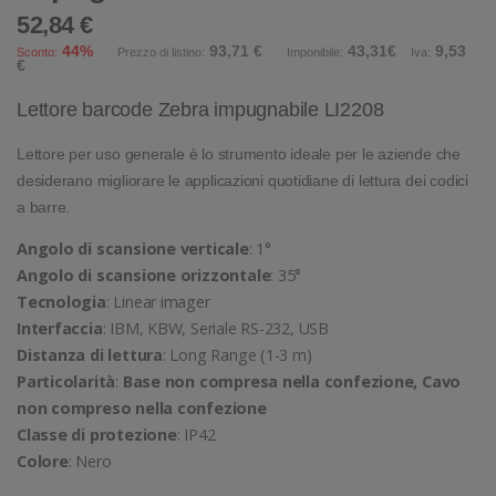
52,84 €
44%
93,71 €
43,31€
9,53
Sconto:
Prezzo di listino:
Imponibile:
Iva:
€
Lettore barcode Zebra impugnabile LI2208
Lettore per uso generale è lo strumento ideale per le aziende che
desiderano migliorare le applicazioni quotidiane di lettura dei codici
a barre.
Angolo di scansione verticale
: 1°
Angolo di scansione orizzontale
: 35°
Tecnologia
: Linear imager
Interfaccia
: IBM, KBW, Seriale RS-232, USB
Distanza di lettura
: Long Range (1-3 m)
Particolarità
:
Base non compresa nella confezione, Cavo
non compreso nella confezione
Classe di protezione
: IP42
Colore
: Nero