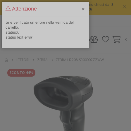
Il sito non chiude mai ma i nostri uffici saranno chiusi dal
8
×
Attenzione
agosto 2026 al 16 agosto 2026
ITA
Area Riservata
Si è verificato un errore nella verifica del
carrello.
status:
0
statusText:
error
LETTORI
ZEBRA
ZEBRA LI2208-SR00007ZZWW
SCONTO 44%