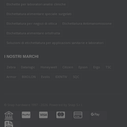
Etichette per laboratori analisi cliniche
Etichettatura alimentare speciale surgelati
Etichettatura per negozi di ottica
Etichettatura Antimanomissione
Etichettatura alimentare ortofrutta
Soluzioni di etichettatura per applicazioni sanitarie e laboratori
I NOSTRI MARCHI
Zebra
Datalogic
Honeywell
Citizen
Epson
Ergo
TSC
Armor
BIXOLON
Evolis
IDENTIV
SQC
© Snap hardware 1997 - 2026. Powered by
Snap S.r.l.