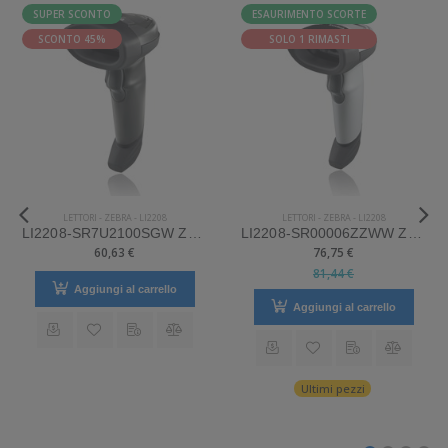
SUPER SCONTO
ESAURIMENTO SCORTE
SCONTO 45%
SOLO 1 RIMASTI
LETTORI
-
ZEBRA
-
LI2208
LETTORI
-
ZEBRA
-
LI2208
LI2208-SR7U2100SGW Zebra Mod. LI2208. Classificazione: Impugnabile.
LI2208-SR00006ZZWW Zebra Mod. LI2208. Classificazione: Impugnabile.
60,63 €
76,75 €
81,44 €
Aggiungi al carrello
Aggiungi al carrello
Ultimi pezzi