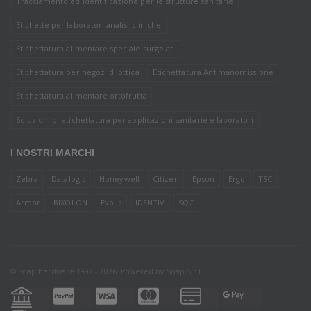
Tracciamento ed identificazione per le strutture sanitarie
Etichette per laboratori analisi cliniche
Etichettatura alimentare speciale surgelati
Etichettatura per negozi di ottica
Etichettatura Antimanomissione
Etichettatura alimentare ortofrutta
Soluzioni di etichettatura per applicazioni sanitarie e laboratori
I NOSTRI MARCHI
Zebra
Datalogic
Honeywell
Citizen
Epson
Ergo
TSC
Armor
BIXOLON
Evolis
IDENTIV
SQC
© Snap hardware 1997 - 2026. Powered by
Snap S.r.l.