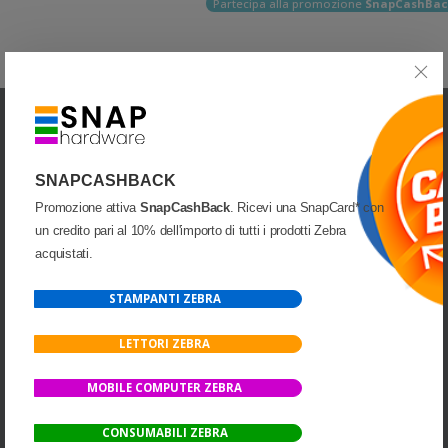
Partecipa alla promozione
SnapCashBac
SNAPCASHBACK
Promozione attiva
SnapCashBack
. Ricevi una SnapCard* con
UNA DIVISIONE DI
un credito pari al 10% dell'importo di tutti i prodotti Zebra
acquistati.
STAMPANTI ZEBRA
INDIRIZZO:
Via Cap. Luca Mazzella, 40-44
LETTORI ZEBRA
82100 Benevento(BN)
Italia
MOBILE COMPUTER ZEBRA
PARTITA IVA:
01066160621
TELEFONO:
CONSUMABILI ZEBRA