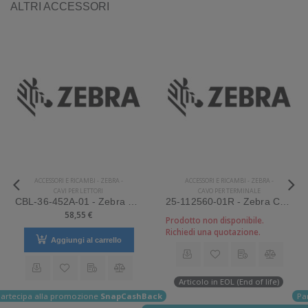
ALTRI ACCESSORI
ACCESSORI E RICAMBI
-
ZEBRA
-
ACCESSORI E RICAMBI
-
ZEBRA
-
CAVI PER LETTORI
CAVO PER TERMINALE
CBL-36-452A-01 - Zebra Cavo DC per alimentatori DC/DC, per carrelli el
25-112560-01R - Zebra Cavo di sola ricarica
58,55 €
Prodotto non disponibile.
Richiedi una quotazione.
Aggiungi al carrello
Articolo in EOL (End of life)
ack
artecipa alla promozione
SnapCashBack
Pa