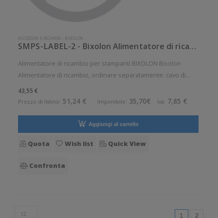
ACCESSORI E RICAMBI
-
BIXOLON
SMPS-LABEL-2 - Bixolon Alimentatore di ricambio
Alimentatore di ricambio per stampanti BIXOLON Bixolon
Alimentatore di ricambio, ordinare separatamente: cavo di
alimentazione, adatto per: serie XD3-40 Pezzo di ricambio.
43,55 €
Ricambio: Si Compatibile con:BIXOLON SLP-DX220, BIXOLON
51,24 €
35,70€
7,85 €
Prezzo di listino:
Imponibile:
Iva:
SLP-DX223, BIXOLO
Aggiungi al carrello
Quota
Wish list
Quick View
Confronta
(current)
1
2