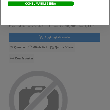
CONSUMABILI ZEBRA
Cavo di interfaccia ricambio e\o accessorio opzionale per
stampanti BIXOLON Bixolon Cavo adattatore, da RJ45 a RF45,
deve essere collegato allSRP-Q300 Accessorio opzionale.
22,81 €
Pezzo di ricambio. Opzionale: Si Ricambio: Si
26,84 €
18,70€
4,11 €
Prezzo di listino:
Imponibile:
Iva:
Aggiungi al carrello
Quota
Wish list
Quick View
Confronta