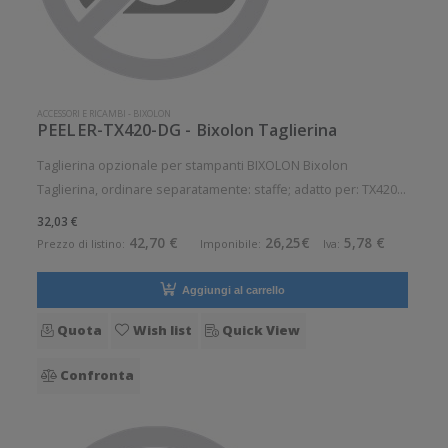
ACCESSORI E RICAMBI
-
BIXOLON
PEELER-TX420-DG - Bixolon Taglierina
Taglierina opzionale per stampanti BIXOLON Bixolon
Taglierina, ordinare separatamente: staffe; adatto per: TX420
Accessorio opzionale. Opzionale: Si
32,03 €
42,70 €
26,25€
5,78 €
Prezzo di listino:
Imponibile:
Iva:
Aggiungi al carrello
Quota
Wish list
Quick View
Confronta