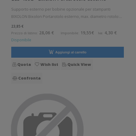
Supporto esterno per bobine opzionale per stampanti
BIXOLON Bixolon Portarotolo esterno, max. diametro rotolo:
220 mm, min. diametro del nucleo 62 mm Accessorio
23,85 €
opzionale. Opzionale: Si
28,06 €
19,55€
4,30 €
Prezzo di listino:
Imponibile:
Iva:
Disponibile
Aggiungi al carrello
Quota
Wish list
Quick View
Confronta