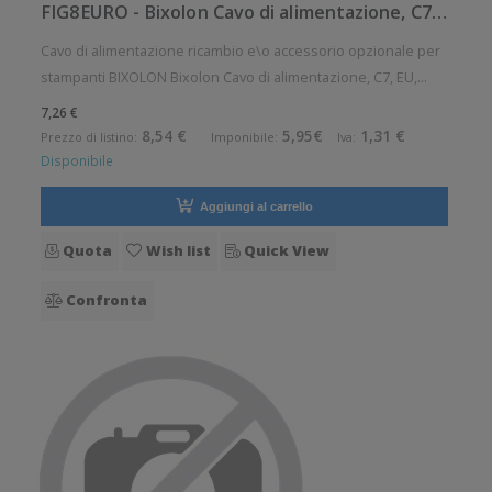
FIG8EURO - Bixolon Cavo di alimentazione, C7, EU
Cavo di alimentazione ricambio e\o accessorio opzionale per
stampanti BIXOLON Bixolon Cavo di alimentazione, C7, EU,
lunghezza: 2 m Accessorio opzionale. Pezzo di ricambio.
7,26 €
Opzionale: Si Ricambio: Si
8,54 €
5,95€
1,31 €
Prezzo di listino:
Imponibile:
Iva:
Disponibile
Aggiungi al carrello
Quota
Wish list
Quick View
Confronta