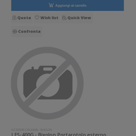
Aggiungi al carrello
Quota
Wish list
Quick View
Confronta
ACCESSORI E RICAMBI
-
BIXOLON
LES-400G - Bixolon Portarotolo esterno