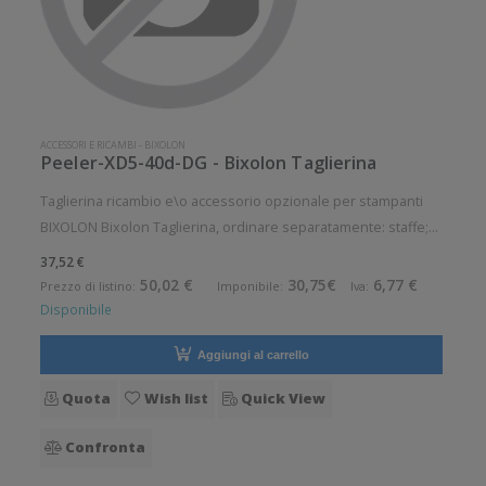
ACCESSORI E RICAMBI
-
BIXOLON
Peeler-XD5-40d-DG - Bixolon Taglierina
Taglierina ricambio e\o accessorio opzionale per stampanti
BIXOLON Bixolon Taglierina, ordinare separatamente: staffe;
adatto per: XD5-40d-DG Accessorio opzionale. Pezzo di
37,52 €
ricambio. Opzionale: Si Ricambio: Si
50,02 €
30,75€
6,77 €
Prezzo di listino:
Imponibile:
Iva:
Disponibile
Aggiungi al carrello
Quota
Wish list
Quick View
Confronta