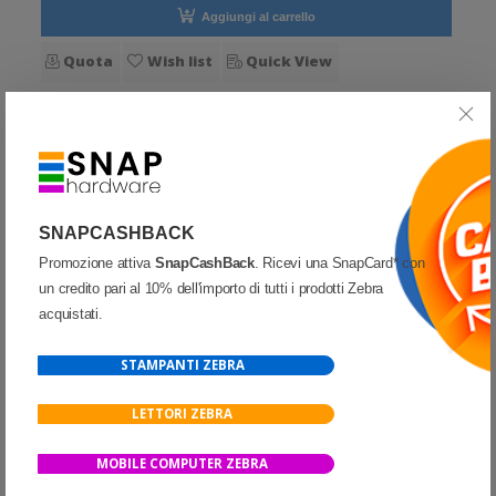
Aggiungi al carrello
Quota
Wish list
Quick View
Confronta
SNAPCASHBACK
Promozione attiva
SnapCashBack
. Ricevi una SnapCard* con
un credito pari al 10% dell'importo di tutti i prodotti Zebra
acquistati.
STAMPANTI ZEBRA
LETTORI ZEBRA
MOBILE COMPUTER ZEBRA
ACCESSORI E RICAMBI
-
BIXOLON
K610-00017A - Bixolon Cavo adattatore, da RJ45 a RF45