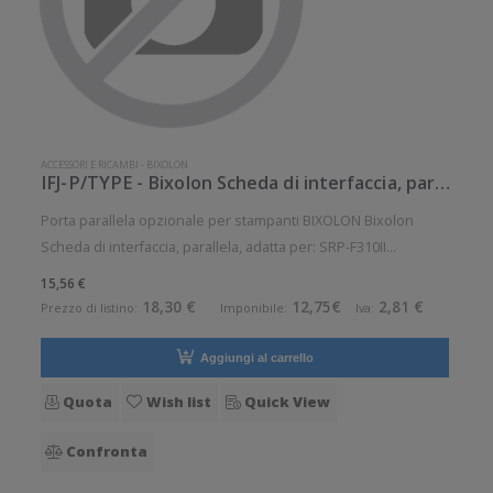
ACCESSORI E RICAMBI
-
BIXOLON
IFJ-P/TYPE - Bixolon Scheda di interfaccia, parallela
Porta parallela opzionale per stampanti BIXOLON Bixolon
Scheda di interfaccia, parallela, adatta per: SRP-F310II
Accessorio opzionale. Opzionale: Si
15,56 €
18,30 €
12,75€
2,81 €
Prezzo di listino:
Imponibile:
Iva:
Aggiungi al carrello
Quota
Wish list
Quick View
Confronta