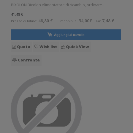
BIXOLON Bixolon Alimentatore di ricambio, ordinare
separatamente: cavo di alimentazione, adatto per: SRP-E300
41,48 €
Accessorio opzionale. Pezzo di ricambio. Opzionale: Si
48,80 €
34,00€
7,48 €
Prezzo di listino:
Imponibile:
Iva:
Ricambio: Si
Aggiungi al carrello
Quota
Wish list
Quick View
Confronta