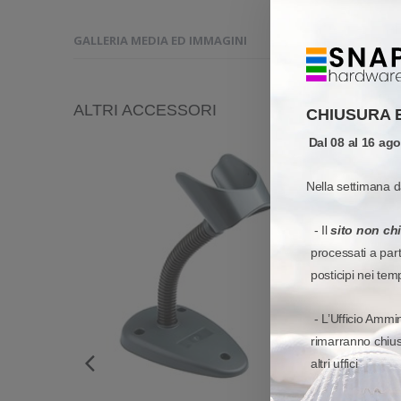
GALLERIA MEDIA ED IMMAGINI
RICHIESTA INFORMA
ALTRI ACCESSORI
CHIUSURA 
Dal 08 al 16 ag
Nella settimana d
- Il
sito non ch
processati a par
posticipi nei tem
- L’Ufficio Ammin
rimarranno chiusi
altri uffici