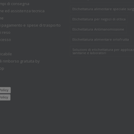
empi di consegna
Etichettatura alimentare speciale surg
one ed assistenza tecnica
ne
Etichettatura per negozi di ottica
i pagamento e spese di trasporto
Etichettatura Antimanomissione
i reso
recesso
Etichettatura alimentare ortofrutta
Soluzioni di etichettatura per applicaz
sanitarie e laboratori
icabile
i rimborso gratuita by
op
Policy
olicy