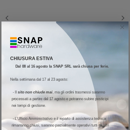
ACCESSORI E RICAMBI
-
ZEBRA
-
ACCESSORI E RICAMBI
-
ZEBRA
-
CAVI PER LETTORI
CAVI PER LETTORI
CBL-DC-375A1-01 - Zebra Cavo di linea CC
CBL-DC-383A1-01 - Zebra Cavo CC
9,36 €
9,36 €
Aggiungi al carrello
Aggiungi al carrello
CHIUSURA ESTIVA
Dal 08 al 16 agosto la SNAP SRL sarà chiusa per ferie.
Nella settimana dal 17 al 23 agosto:
ALTRI ACCESSORI
- Il
sito non chiude mai
, ma gli ordini trasmessi saranno
processati a partire dal 17 agosto e potranno subire posticipi
nei tempi di gestione.
- L’Ufficio Amministrativo e il reparto di assistenza tecnica
rimarranno chiusi, saranno parzialmente operativi tutti gli altri