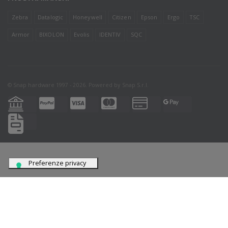
Zebra
Datalogic
Honeywell
Citizen
Epson
Ergo
TSC
Armor
BIXOLON
Evolis
IDENTIV
SQC
© Snap hardware 1997 - 2026. Powered by
Snap S.r.l.