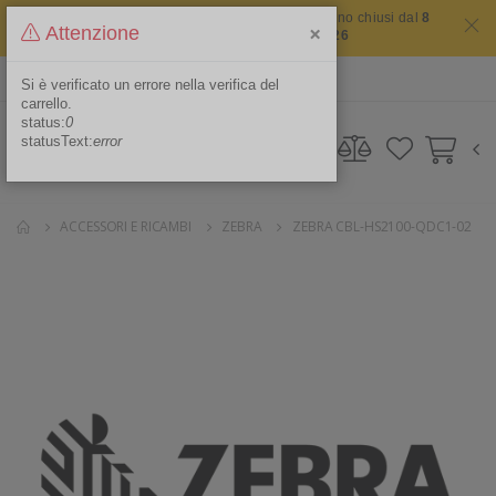
Il sito non chiude mai ma i nostri uffici saranno chiusi dal
8
×
Attenzione
agosto 2026 al 16 agosto 2026
ITA
Area Riservata
Si è verificato un errore nella verifica del
carrello.
status:
0
statusText:
error
ACCESSORI E RICAMBI
ZEBRA
ZEBRA CBL-HS2100-QDC1-02