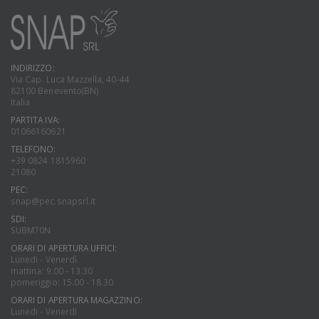
INDIRIZZO:
Via Cap. Luca Mazzella, 40-44
82100 Benevento(BN)
Italia
PARTITA IVA:
01066160621
TELEFONO:
+39 0824 1815960
21080
PEC:
snap@pec.snapsrl.it
SDI:
SUBM70N
ORARI DI APERTURA UFFICI:
Lunedi - Venerdì
mattina: 9.00 - 13.30
pomeriggio: 15.00 - 18.30
ORARI DI APERTURA MAGAZZINO:
Lunedi - Venerdì