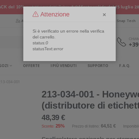
* Offerta valida dal 15 luglio 2
CK del 10%
su tutti i prodotti Zebra
×
Attenzione
Area Riservata
Chi siamo
Snap Security
Snap Tech
Si è verificato un errore nella verifica
del carrello.
CHIA
status:
0
+39
statusText:
error
GOZI
OFFERTE
I PIÙ VENDUTI
SUPPORTO
F.A.Q.
13-034-001
213-034-001 - Honeywel
(distributore di etichet
48,39 €
25%
64,51 €
Sconto:
Prezzo di listino:
Imponibil