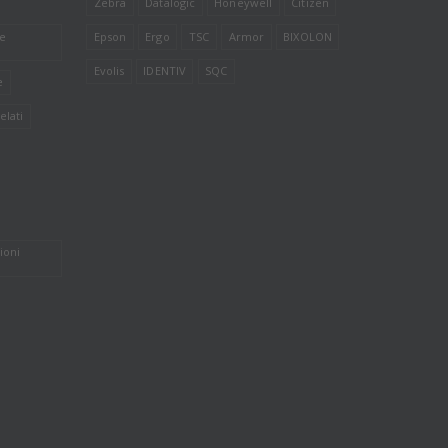
Zebra
Datalogic
Honeywell
Citizen
le
Epson
Ergo
TSC
Armor
BIXOLON
Evolis
IDENTIV
SQC
e
elati
ioni