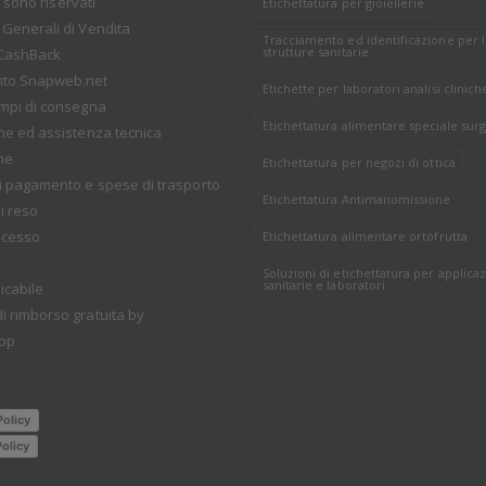
tti sono riservati
Etichettatura per gioiellerie
 Generali di Vendita
Tracciamento ed identificazione per 
strutture sanitarie
CashBack
nto Snapweb.net
Etichette per laboratori analisi clinich
empi di consegna
Etichettatura alimentare speciale surg
one ed assistenza tecnica
ne
Etichettatura per negozi di ottica
i pagamento e spese di trasporto
Etichettatura Antimanomissione
i reso
recesso
Etichettatura alimentare ortofrutta
Soluzioni di etichettatura per applicaz
sanitarie e laboratori
icabile
i rimborso gratuita by
op
Policy
olicy