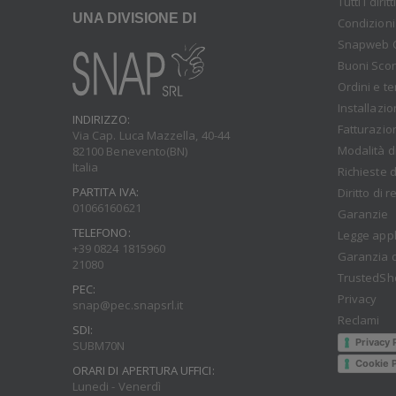
Tutti i diri
UNA DIVISIONE DI
Condizioni
Snapweb 
Buoni Sco
Ordini e t
Installazi
INDIRIZZO:
Fatturazio
Via Cap. Luca Mazzella, 40-44
Modalità d
82100 Benevento(BN)
Italia
Richieste d
PARTITA IVA:
Diritto di 
01066160621
Garanzie
TELEFONO:
Legge appl
+39 0824 1815960
Garanzia d
21080
TrustedSh
PEC:
Privacy
snap@pec.snapsrl.it
Reclami
SDI:
Privacy 
SUBM70N
Cookie P
ORARI DI APERTURA UFFICI:
Lunedi - Venerdì