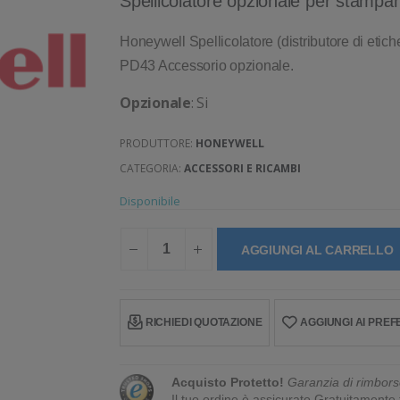
Spellicolatore opzionale per stampa
Honeywell Spellicolatore (distributore di etich
PD43 Accessorio opzionale.
Opzionale
: Si
PRODUTTORE:
HONEYWELL
CATEGORIA:
ACCESSORI E RICAMBI
Disponibile
AGGIUNGI AL CARRELLO
RICHIEDI QUOTAZIONE
AGGIUNGI AI PREFE
Acquisto Protetto!
Garanzia di rimbors
Il tuo ordine è assicurato Gratuitament