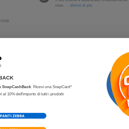
reso.
... dimmi di più
ZIONI
BACK
va
SnapCashBack
. Ricevi una SnapCard*
 al 10% dell'importo di tutti i prodotti
PANTI ZEBRA