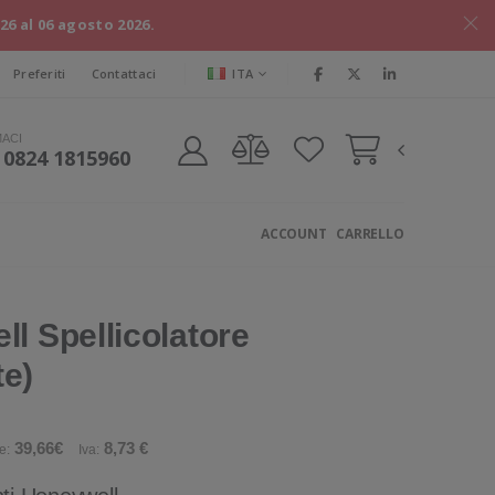
026 al 06 agosto 2026.
ITA
Preferiti
Contattaci
MACI
 0824 1815960
ACCOUNT
CARRELLO
l Spellicolatore
te)
39,66€
8,73 €
e:
Iva: