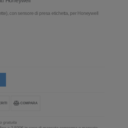
nti Honeywell
ette), con sensore di presa etichetta, per Honeywell
RITI
COMPARA
o gratuita
e fino a 2.500€ in caso di mancata consegna o mancato