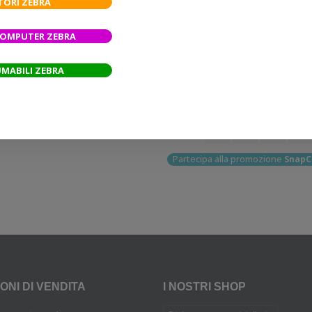
TORI ZEBRA
ORI E RICAMBI
-
DATALOGIC
-
BATTERIE
ACCESSORI E RICAMBI
-
ZEBRA
COMPUTER ZEBRA
GM46 Batteria di Ricambio
BATTERIE PER STAMPANTI PORTAT
44,23 €
43,26 €
MABILI ZEBRA
Aggiungi al carrello
Aggiungi al carrello
Partecipa alla promozione
SnapC
ONI DI VENDITA
I NOSTRI SHOP