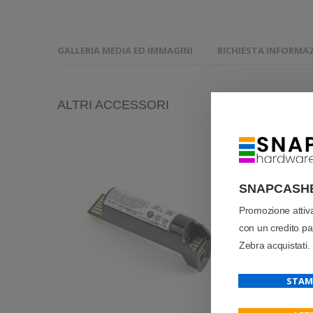
GALLERIA MEDIA ED IMMAGINI
RICHIESTA INFORMA
ALTRI ACCESSORI
SNAPCASH
Promozione atti
con un credito pari
Zebra acquistati.
STAM