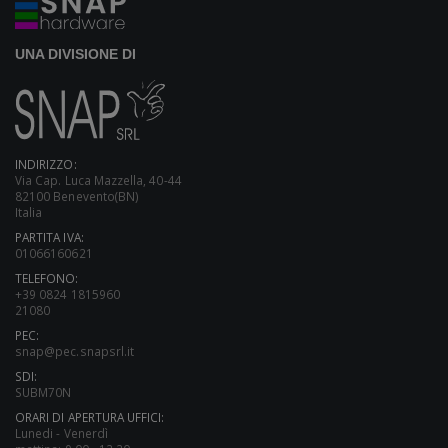
UNA DIVISIONE DI
INDIRIZZO:
Via Cap. Luca Mazzella, 40-44
82100 Benevento(BN)
Italia
PARTITA IVA:
01066160621
TELEFONO:
+39 0824 1815960
21080
PEC:
snap@pec.snapsrl.it
SDI:
SUBM70N
ORARI DI APERTURA UFFICI:
Lunedi - Venerdì