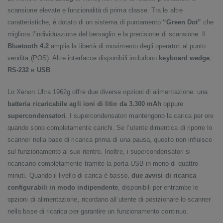
scansione elevate e funzionalità di prima classe. Tra le altre
caratteristiche, è dotato di un sistema di puntamento
“Green Dot”
che
migliora l’individuazione del bersaglio e la precisione di scansione. Il
Bluetooth 4.2
amplia la libertà di movimento degli operatori al punto
vendita (POS). Altre interfacce disponibili includono
keyboard wedge
,
RS-232
e
USB
.
Lo Xenon Ultra 1962g offre due diverse opzioni di alimentazione: una
batteria ricaricabile agli ioni di litio da 3.300 mAh
oppure
supercondensatori
. I supercondensatori mantengono la carica per ore
quando sono completamente carichi. Se l’utente dimentica di riporre lo
scanner nella base di ricarica prima di una pausa, questo non influisce
sul funzionamento al suo rientro. Inoltre, i supercondensatori si
ricaricano completamente tramite la porta USB in meno di quattro
minuti. Quando il livello di carica è basso,
due avvisi di ricarica
configurabili in modo indipendente
, disponibili per entrambe le
opzioni di alimentazione, ricordano all’utente di posizionare lo scanner
nella base di ricarica per garantire un funzionamento continuo.