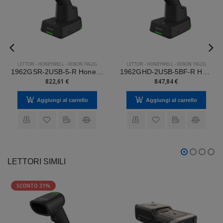
LETTORI
-
HONEYWELL
-
XENON 1962G
LETTORI
-
HONEYWELL
-
XENON 1962G
1962GSR-2USB-5-R Honeywell Mod. Xenon 1962g.
1962GHD-2USB-5BF-R Honeywell Mod. Xenon 1962g.
822,61 €
847,84 €
Aggiungi al carrello
Aggiungi al carrello
LETTORI SIMILI
SCONTO 31%