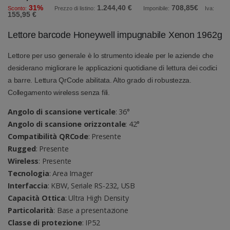
31%
1.244,40 €
708,85€
Sconto:
Prezzo di listino:
Imponibile:
Iva:
155,95 €
Lettore barcode Honeywell impugnabile Xenon 1962g
Lettore per uso generale è lo strumento ideale per le aziende che
desiderano migliorare le applicazioni quotidiane di lettura dei codici
a barre. Lettura QrCode abilitata. Alto grado di robustezza.
Collegamento wireless senza fili.
Angolo di scansione verticale
: 36°
Angolo di scansione orizzontale
: 42°
Compatibilità QRCode
: Presente
Rugged
: Presente
Wireless
: Presente
Tecnologia
: Area Imager
Interfaccia
: KBW, Seriale RS-232, USB
Capacità Ottica
: Ultra High Density
Particolarità
: Base a presentazione
Classe di protezione
: IP52