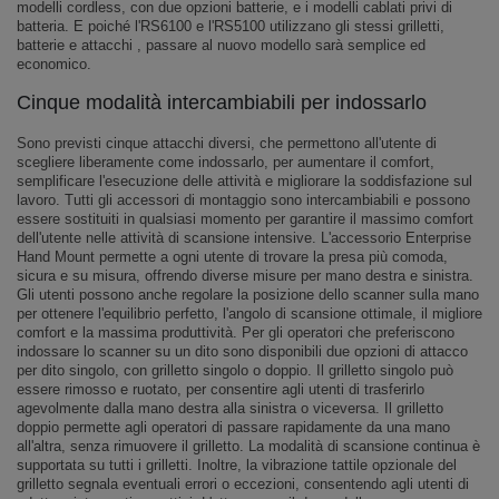
modelli cordless, con due opzioni batterie, e i modelli cablati privi di
batteria. E poiché l'RS6100 e l'RS5100 utilizzano gli stessi grilletti,
batterie e attacchi , passare al nuovo modello sarà semplice ed
economico.
Cinque modalità intercambiabili per indossarlo
Sono previsti cinque attacchi diversi, che permettono all'utente di
scegliere liberamente come indossarlo, per aumentare il comfort,
semplificare l'esecuzione delle attività e migliorare la soddisfazione sul
lavoro. Tutti gli accessori di montaggio sono intercambiabili e possono
essere sostituiti in qualsiasi momento per garantire il massimo comfort
dell'utente nelle attività di scansione intensive. L'accessorio Enterprise
Hand Mount permette a ogni utente di trovare la presa più comoda,
sicura e su misura, offrendo diverse misure per mano destra e sinistra.
Gli utenti possono anche regolare la posizione dello scanner sulla mano
per ottenere l'equilibrio perfetto, l'angolo di scansione ottimale, il migliore
comfort e la massima produttività. Per gli operatori che preferiscono
indossare lo scanner su un dito sono disponibili due opzioni di attacco
per dito singolo, con grilletto singolo o doppio. Il grilletto singolo può
essere rimosso e ruotato, per consentire agli utenti di trasferirlo
agevolmente dalla mano destra alla sinistra o viceversa. Il grilletto
doppio permette agli operatori di passare rapidamente da una mano
all'altra, senza rimuovere il grilletto. La modalità di scansione continua è
supportata su tutti i grilletti. Inoltre, la vibrazione tattile opzionale del
grilletto segnala eventuali errori o eccezioni, consentendo agli utenti di