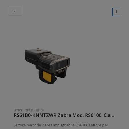
(curren
1
LETTORI
-
ZEBRA
-
RS6100
RS61B0-KNNTZWR Zebra Mod. RS6100. Classificazione: Impugnabile.
Lettore barcode Zebra impugnabile RS6100 Lettore per