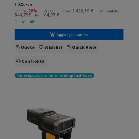
desiderano migliorare le applicazioni quotidiane di lettura
1.025,76 €
dei codici a barre. Lettura QrCode abilitata. Collegamento
28%
1.420,59 €
Sconto:
Prezzo di listino:
Imponibile:
840,79€
184,97 €
Iva:
wireless senza fili.
Disponibile
Aggiungi al carrello
Quota
Wish list
Quick View
Confronta
Partecipa alla promozione
SnapCashBack