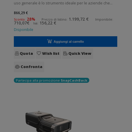
uso generale è lo strumento ideale per le aziende che
desiderano migliorare le applicazioni quotidiane di lettura
866,29 €
dei codici a barre. Lettura QrCode abilitata. Collegamento
28%
1.199,72 €
Sconto:
Prezzo di listino:
Imponibile:
710,07€
156,22 €
Iva:
wireless senza fili.
Disponibile
Aggiungi al carrello
Quota
Wish list
Quick View
Confronta
Partecipa alla promozione
SnapCashBack