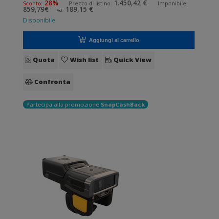
28%
1.450,42 €
Sconto:
Prezzo di listino:
Imponibile:
859,79€
189,15 €
Iva:
wireless senza fili.
Disponibile
Aggiungi al carrello
Quota
Wish list
Quick View
Confronta
Partecipa alla promozione
SnapCashBack