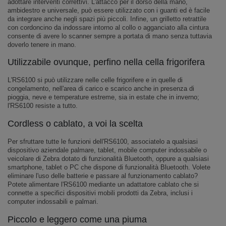
adottare interventi correttivi. L'attacco per il dorso della mano,
ambidestro e universale, può essere utilizzato con i guanti ed è facile
da integrare anche negli spazi più piccoli. Infine, un grilletto retrattile
con cordoncino da indossare intorno al collo o agganciato alla cintura
consente di avere lo scanner sempre a portata di mano senza tuttavia
doverlo tenere in mano.
Utilizzabile ovunque, perfino nella cella frigorifera
L'RS6100 si può utilizzare nelle celle frigorifere e in quelle di
congelamento, nell'area di carico e scarico anche in presenza di
pioggia, neve e temperature estreme, sia in estate che in inverno;
l'RS6100 resiste a tutto.
Cordless o cablato, a voi la scelta
Per sfruttare tutte le funzioni dell'RS6100, associatelo a qualsiasi
dispositivo aziendale palmare, tablet, mobile computer indossabile o
veicolare di Zebra dotato di funzionalità Bluetooth, oppure a qualsiasi
smartphone, tablet o PC che dispone di funzionalità Bluetooth. Volete
eliminare l'uso delle batterie e passare al funzionamento cablato?
Potete alimentare l'RS6100 mediante un adattatore cablato che si
connette a specifici dispositivi mobili prodotti da Zebra, inclusi i
computer indossabili e palmari.
Piccolo e leggero come una piuma