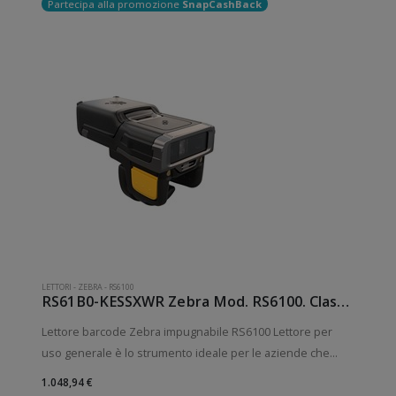
Partecipa alla promozione
SnapCashBack
LETTORI
-
ZEBRA
-
RS6100
RS61B0-KESSXWR Zebra Mod. RS6100. Classificazione: Impugnabile.
Lettore barcode Zebra impugnabile RS6100 Lettore per
uso generale è lo strumento ideale per le aziende che
desiderano migliorare le applicazioni quotidiane di lettura
1.048,94 €
dei codici a barre. Lettura QrCode abilitata. Collegamento