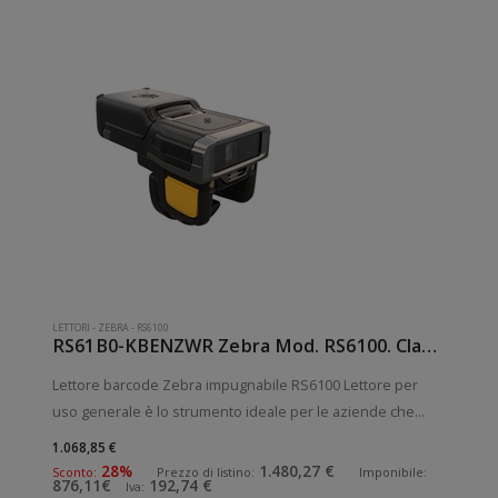
LETTORI
-
ZEBRA
-
RS6100
RS61B0-KBENZWR Zebra Mod. RS6100. Classificazione: Impugnabile.
Lettore barcode Zebra impugnabile RS6100 Lettore per
uso generale è lo strumento ideale per le aziende che
desiderano migliorare le applicazioni quotidiane di lettura
1.068,85 €
dei codici a barre. Lettura QrCode abilitata. Collegamento
28%
1.480,27 €
Sconto:
Prezzo di listino:
Imponibile:
876,11€
192,74 €
Iva:
wireless senza fili.