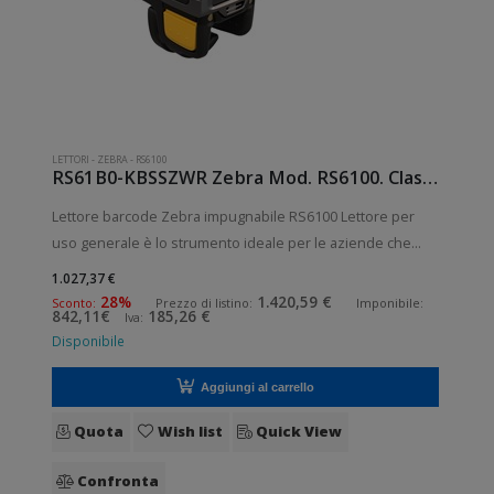
LETTORI
-
ZEBRA
-
RS6100
RS61B0-KBSSZWR Zebra Mod. RS6100. Classificazione: Impugnabile.
Lettore barcode Zebra impugnabile RS6100 Lettore per
uso generale è lo strumento ideale per le aziende che
desiderano migliorare le applicazioni quotidiane di lettura
1.027,37 €
dei codici a barre. Lettura QrCode abilitata. Collegamento
28%
1.420,59 €
Sconto:
Prezzo di listino:
Imponibile:
842,11€
185,26 €
Iva:
wireless senza fili.
Disponibile
Aggiungi al carrello
Quota
Wish list
Quick View
Confronta