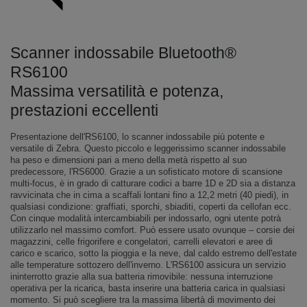
Scanner indossabile Bluetooth®
RS6100
Massima versatilità e potenza,
prestazioni eccellenti
Presentazione dell'RS6100, lo scanner indossabile più potente e
versatile di Zebra. Questo piccolo e leggerissimo scanner indossabile
ha peso e dimensioni pari a meno della metà rispetto al suo
predecessore, l'RS6000. Grazie a un sofisticato motore di scansione
multi-focus, è in grado di catturare codici a barre 1D e 2D sia a distanza
ravvicinata che in cima a scaffali lontani fino a 12,2 metri (40 piedi), in
qualsiasi condizione: graffiati, sporchi, sbiaditi, coperti da cellofan ecc.
Con cinque modalità intercambiabili per indossarlo, ogni utente potrà
utilizzarlo nel massimo comfort. Può essere usato ovunque – corsie dei
magazzini, celle frigorifere e congelatori, carrelli elevatori e aree di
carico e scarico, sotto la pioggia e la neve, dal caldo estremo dell'estate
alle temperature sottozero dell'inverno. L'RS6100 assicura un servizio
ininterrotto grazie alla sua batteria rimovibile: nessuna interruzione
operativa per la ricarica, basta inserire una batteria carica in qualsiasi
momento. Si può scegliere tra la massima libertà di movimento dei