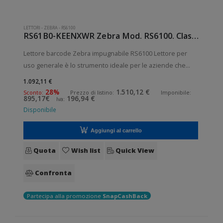
LETTORI
-
ZEBRA
-
RS6100
RS61B0-KEENXWR Zebra Mod. RS6100. Classificazione: Impugnabile.
Lettore barcode Zebra impugnabile RS6100 Lettore per
uso generale è lo strumento ideale per le aziende che
desiderano migliorare le applicazioni quotidiane di lettura
1.092,11 €
dei codici a barre. Lettura QrCode abilitata. Collegamento
28%
1.510,12 €
Sconto:
Prezzo di listino:
Imponibile:
895,17€
196,94 €
Iva:
wireless senza fili.
Disponibile
Aggiungi al carrello
Quota
Wish list
Quick View
Confronta
Partecipa alla promozione
SnapCashBack