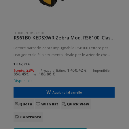
LETTORI
-
ZEBRA
-
RS6100
RS61B0-KEDSXWR Zebra Mod. RS6100. Classificazione: Impugnabile.
Lettore barcode Zebra impugnabile RS6100 Lettore per
uso generale è lo strumento ideale per le aziende che
desiderano migliorare le applicazioni quotidiane di lettura
1.047,31 €
dei codici a barre. Lettura QrCode abilitata. Collegamento
28%
1.450,42 €
Sconto:
Prezzo di listino:
Imponibile:
858,45€
188,86 €
Iva:
wireless senza fili.
Disponibile
Aggiungi al carrello
Quota
Wish list
Quick View
Confronta