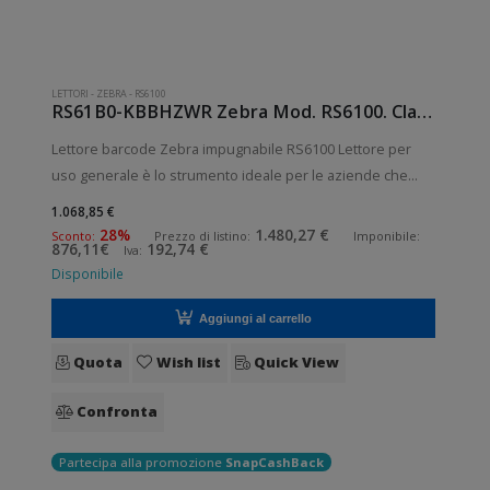
LETTORI
-
ZEBRA
-
RS6100
RS61B0-KBBHZWR Zebra Mod. RS6100. Classificazione: Impugnabile.
Lettore barcode Zebra impugnabile RS6100 Lettore per
uso generale è lo strumento ideale per le aziende che
desiderano migliorare le applicazioni quotidiane di lettura
1.068,85 €
dei codici a barre. Lettura QrCode abilitata. Collegamento
28%
1.480,27 €
Sconto:
Prezzo di listino:
Imponibile:
876,11€
192,74 €
Iva:
wireless senza fili.
Disponibile
Aggiungi al carrello
Quota
Wish list
Quick View
Confronta
Partecipa alla promozione
SnapCashBack