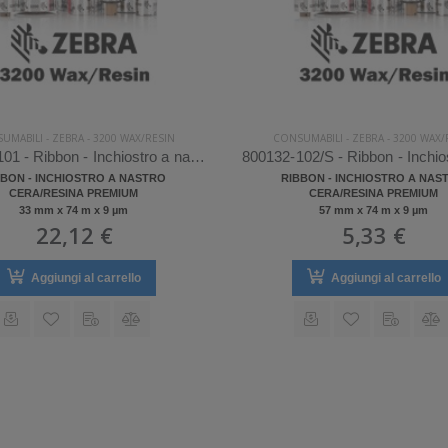
UMABILI
-
ZEBRA
-
3200 WAX/RESIN
CONSUMABILI
-
ZEBRA
-
3200 WAX/
800132-101 - Ribbon - Inchiostro a nastro Zebra 3200 Wax/Resin
BBON - INCHIOSTRO A NASTRO
RIBBON - INCHIOSTRO A NAS
CERA/RESINA PREMIUM
CERA/RESINA PREMIUM
33 mm x 74 m x 9 µm
57 mm x 74 m x 9 µm
22,12 €
5,33 €
Aggiungi al carrello
Aggiungi al carrello