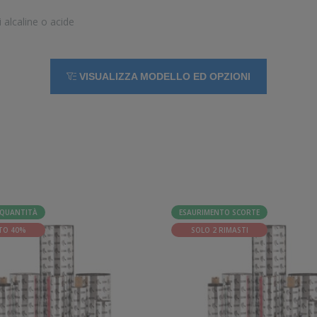
 alcaline o acide
VISUALIZZA MODELLO ED OPZIONI
QUANTITÀ
ESAURIMENTO SCORTE
TO 40%
SOLO 2 RIMASTI