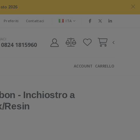
osto 2026
ITA
Preferiti
Contattaci
MACI
 0824 1815960
ACCOUNT
CARRELLO
on - Inchiostro a
x/Resin