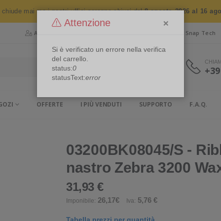
n chiude mai ma i nostri uffici saranno chiusi dal
8 agosto 2026 al 16 ag
×
Attenzione
Area Riservata
Chi siamo
Snap Security
Snap Tech
Si è verificato un errore nella verifica
del carrello.
CHIA
status:
0
+39
statusText:
error
GOZI
OFFERTE
I PIÙ VENDUTI
SUPPORTO
F.A.Q.
03200BK08045/S - Ribb
nastro Zebra 3200 Wa
31,93 €
26,17€
5,76 €
Imponibile:
Iva:
Tabella prezzi per quantità