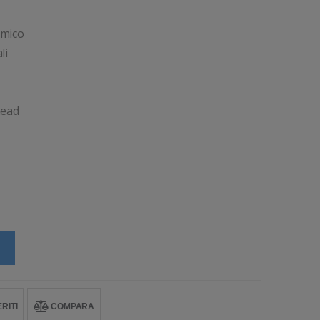
rmico
li
head
RITI
COMPARA