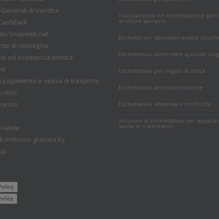
 Generali di Vendita
Tracciamento ed identificazione per 
strutture sanitarie
CashBack
nto Snapweb.net
Etichette per laboratori analisi clinich
empi di consegna
Etichettatura alimentare speciale surg
one ed assistenza tecnica
ne
Etichettatura per negozi di ottica
i pagamento e spese di trasporto
Etichettatura Antimanomissione
i reso
recesso
Etichettatura alimentare ortofrutta
Soluzioni di etichettatura per applicaz
sanitarie e laboratori
icabile
i rimborso gratuita by
op
Policy
olicy