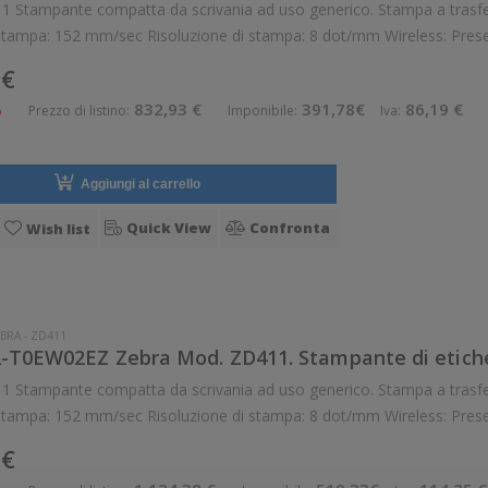
wireless senza fili.
 €
%
832,93 €
391,78€
86,19 €
Prezzo di listino:
Imponibile:
Iva:
Aggiungi al carrello
Quick View
Confronta
Wish list
BRA
-
ZD411
-T0EW02EZ Zebra Mod. ZD411. Stampante di etiche
wireless senza fili.
 €