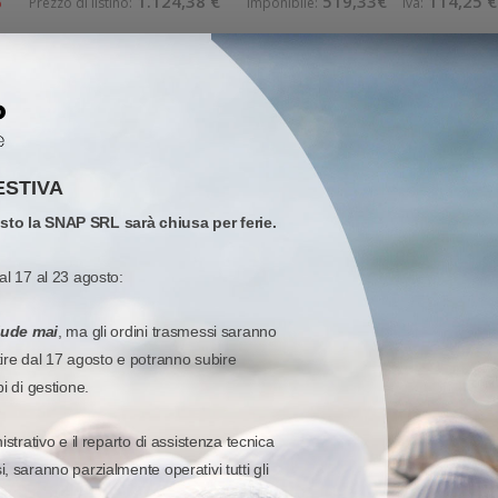
%
1.124,38 €
519,33€
114,25 €
Prezzo di listino:
Imponibile:
Iva:
Aggiungi al carrello
Quick View
Confronta
Wish list
ESTIVA
BRA
-
ZD411
osto la SNAP SRL sarà chiusa per ferie.
-T0EE00EZ Zebra Mod. ZD411. Stampante di etiche
wireless senza fili.
al 17 al 23 agosto:
 €
iude mai
, ma gli ordini trasmessi saranno
tire dal 17 agosto e potranno subire
%
1.165,81 €
538,46€
118,46 €
Prezzo di listino:
Imponibile:
Iva:
pi di gestione.
istrativo e il reparto di assistenza tecnica
Aggiungi al carrello
, saranno parzialmente operativi tutti gli
Quick View
Confronta
Wish list