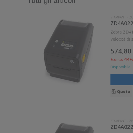
Tutti gli articoli
STAMPANTI
-
ZE
ZD4A022
Zebra ZD411 Stampante compatta da scrivania ad uso generico. Stampa a trasferimento termico. Collegamento 
574,80
44
Sconto:
Disponibile
Quota
STAMPANTI
-
ZE
ZD4A022