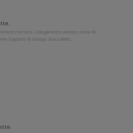
tte.
Velocità di stampa: 152 mm/sec Risoluzione di stampa: 8 dot/mm Wireless: Presente Supporto di stampa: Braccialetti,
tte.