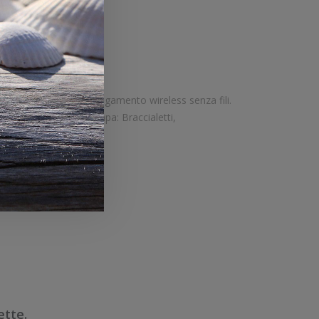
tte.
Velocità di stampa: 102 mm/sec Risoluzione di stampa: 12 dot/mm Wireless: Presente Supporto di stampa: Braccialetti,
tte.