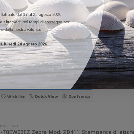
effettuate dal 17 al 23 agosto 2026
e slittamenti nei tempi di consegna per
BRA
-
ZD411
ti dalla nostra volontà.
-T0EM00EZ Zebra Mod. ZD411. Stampante di etiche
wireless senza fili.
erà
lunedì 24 agosto 2026
.
 €
%
978,65 €
461,25€
101,48 €
Prezzo di listino:
Imponibile:
Iva:
Aggiungi al carrello
Quick View
Confronta
Wish list
BRA
-
ZD411
-T0EW02EZ Zebra Mod. ZD411. Stampante di etiche