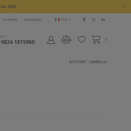
osto 2026
ITA
Preferiti
Contattaci
MACI
 0824 1815960
ACCOUNT
CARRELLO