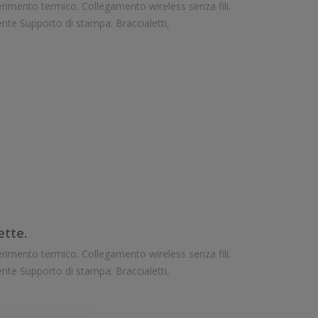
Velocità di stampa: 152 mm/sec Risoluzione di stampa: 8 dot/mm Wireless: Presente Supporto di stampa: Braccialetti,
tte.
Velocità di stampa: 152 mm/sec Risoluzione di stampa: 8 dot/mm Wireless: Presente Supporto di stampa: Braccialetti,