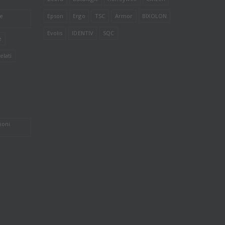
le
Epson
Ergo
TSC
Armor
BIXOLON
Evolis
IDENTIV
SQC
e
elati
ioni