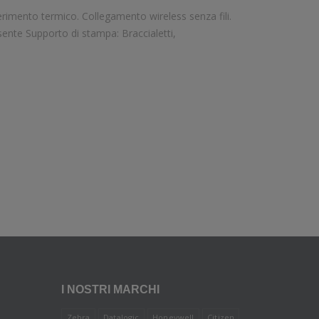
Velocità di stampa: 102 mm/sec Risoluzione di stampa: 12 dot/mm Wireless: Presente Supporto di stampa: Braccialetti,
I NOSTRI MARCHI
Zebra
Datalogic
Honeywell
Citizen