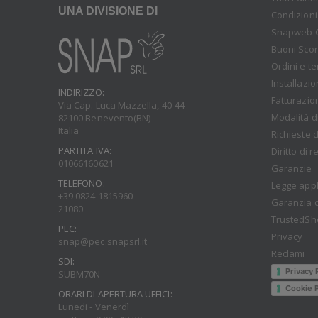
UNA DIVISIONE DI
Condizioni
Snapweb 
Buoni Sco
Ordini e t
Installazi
INDIRIZZO:
Fatturazio
Via Cap. Luca Mazzella, 40-44
Modalità d
82100 Benevento(BN)
Italia
Richieste d
PARTITA IVA:
Diritto di 
01066160621
Garanzie
TELEFONO:
Legge appl
+39 0824 1815960
Garanzia d
21080
TrustedSh
PEC:
Privacy
snap@pec.snapsrl.it
Reclami
SDI:
Privacy 
SUBM70N
Cookie P
ORARI DI APERTURA UFFICI:
Lunedi - Venerdì