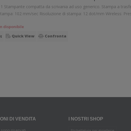
wireless senza fili.
n disponibile
Quick View
Confronta
st
ONI DI VENDITA
I NOSTRI SHOP
tti sono riservati
Etichettatura per gioiellerie