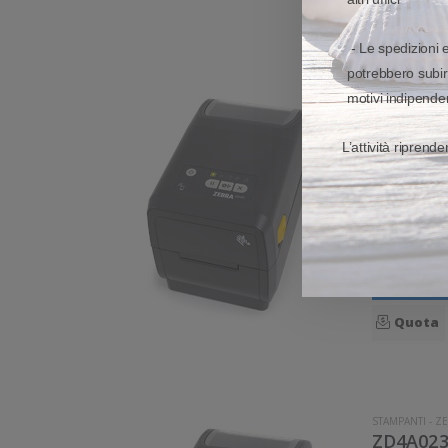
- Le spedizioni 
potrebbero subir
STAMPANTI
-
ZE
motivi indipenden
ZD4A023
Zebra ZD411 Stampante compatta da scrivania ad uso generico. Stampa a trasferimento termico. Collegamento 
L’attività riprend
562,73
42
Sconto:
Quota
STAMPANTI
-
ZE
ZD4A023