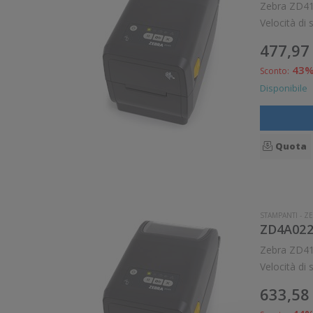
Zebra ZD411 Stampante compatta da scrivania ad uso generico. Stampa a trasferimento termico. Collegamento 
477,97
43
Sconto:
Disponibile
Quota
STAMPANTI
-
ZE
ZD4A022
Zebra ZD411 Stampante compatta da scrivania ad uso generico. Stampa a trasferimento termico. Collegamento 
633,58