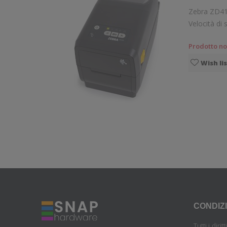
Zebra ZD411 Stampante compatta da scrivania ad uso generico. Stampa a trasferimento termico. Collegamento 
Prodotto no
Wish li
CONDIZI
Tutti i diri