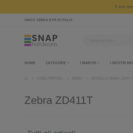
Il sito no
UNICO ZEBRA BTR
IN ITALIA
HOME
CATEGORIE
I MARCHI
I NOSTRI NE
LABEL PRINTERS
ZEBRA
MODELLO ZEBRA ZD411
Zebra ZD411T