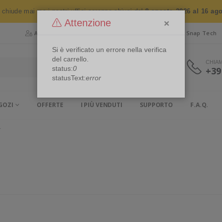
n chiude mai ma i nostri uffici saranno chiusi dal
8 agosto 2026 al 16 ag
×
Attenzione
Area Riservata
Chi siamo
Snap Security
Snap Tech
Si è verificato un errore nella verifica
del carrello.
CHIA
status:
0
+39
statusText:
error
GOZI
OFFERTE
I PIÙ VENDUTI
SUPPORTO
F.A.Q.
T