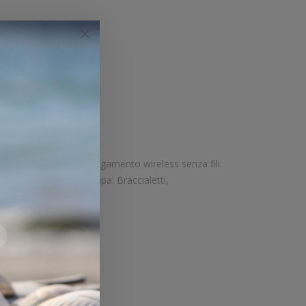
tte.
Velocità di stampa: 102 mm/sec Risoluzione di stampa: 12 dot/mm Wireless: Presente Supporto di stampa: Braccialetti,