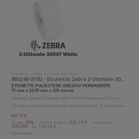
CONSUMABILI
-
ZEBRA
-
Z-ULTIMATE 3000T WHITE
880249-019D - Etichette Zebra Z-Ultimate 3000T White Poliestere
ETICHETTE POLIESTERE ADESIVO PERMANENTE
57 mm x 19,05 mm x 128 micron
Etichette Zebra Z-Ultimate 3000T White Poliestere 57 mm x
19,1 mm x 128 micron Etichette Zebra a bobina. 12 bobine per
confezione. 3300 etichette per bobina. Etichette in poliestere
621,77 €
con adesivo permanente. Diametro interno: 25 mm. Diametro
25%
832,14 €
Sconto:
Prezzo di listino:
Imponibile:
509,65€
112,12 €
Iva:
esterno:
Disponibile