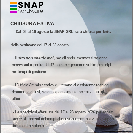
Quota
Wish list
Quick View
Confronta
CHIUSURA ESTIVA
Dal 08 al 16 agosto la SNAP SRL sarà chiusa per ferie.
Articolo in EOL (End of life)
Nella settimana dal 17 al 23 agosto:
SCONTO QUANTITÀ
- Il
sito non chiude mai
, ma gli ordini trasmessi saranno
processati a partire dal 17 agosto e potranno subire posticipi
nei tempi di gestione.
- L’Ufficio Amministrativo e il reparto di assistenza tecnica
rimarranno chiusi, saranno parzialmente operativi tutti gli altri
uffici
- Le spedizioni effettuate dal 17 al 23 agosto 2026 potrebbero
subire slittamenti nei tempi di consegna per motivi indipendenti
dalla nostra volontà.
CONSUMABILI
-
ZEBRA
-
8100T CRYOCOOL