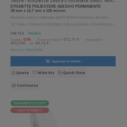
76534 - Etichette Zebra Z-Ultimate 3000T White Poliestere
ETICHETTE POLIESTERE ADESIVO PERMANENTE
38 mm x 12,7 mm x 128 micron
Etichette Zebra Z-Ultimate 3000T White Poliestere 38 mm x
12,7 mm x 128 micron Etichette Zebra a bobina. 10 bobine per
confezione. 9449 etichette per bobina. Etichette in poliestere
549,72 €
726,80 €
con adesivo permanente. Diametro interno: 76 mm. Diametro
43%
972,71 €
Sconto:
Prezzo di listino:
Imponibile:
450,59€
99,13 €
Iva:
esterno:
Ancora 2 disponibili
Aggiungi al carrello
Quota
Wish list
Quick View
Confronta
ESAURIMENTO SCORTE
SOLO 97 RIMASTI