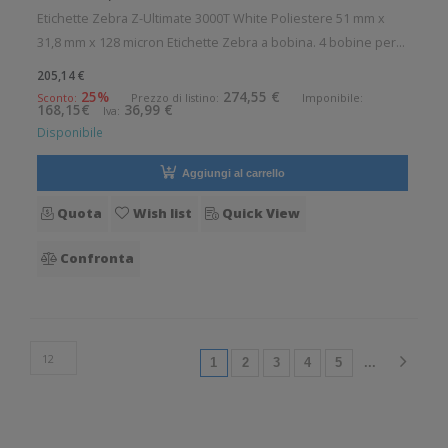
Etichette Zebra Z-Ultimate 3000T White Poliestere 51 mm x
31,8 mm x 128 micron Etichette Zebra a bobina. 4 bobine per
confezione. 2100 etichette per bobina. Etichette in poliestere
205,14 €
con adesivo permanente. Diametro interno: 25 mm. Diametro
25%
274,55 €
Sconto:
Prezzo di listino:
Imponibile:
168,15€
36,99 €
Iva:
esterno: 1
Disponibile
Aggiungi al carrello
Quota
Wish list
Quick View
Confronta
(current)
1
2
3
4
5
...