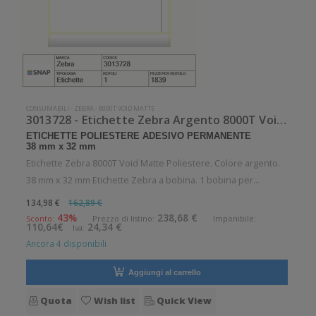
CONSUMABILI
-
ZEBRA
-
8000T VOID MATTE
3013728 - Etichette Zebra Argento 8000T Void Matte Poliestere
ETICHETTE POLIESTERE ADESIVO PERMANENTE
38 mm x 32 mm
Etichette Zebra 8000T Void Matte Poliestere. Colore argento.
38 mm x 32 mm Etichette Zebra a bobina. 1 bobina per
confezione. 1839 etichette per bobina. Etichette in poliestere
134,98 €
162,89 €
con adesivo permanente. Diametro interno: 25 mm. Diametro
43%
238,68 €
Sconto:
Prezzo di listino:
Imponibile:
110,64€
24,34 €
Iva:
esterno: 127
Ancora 4 disponibili
Aggiungi al carrello
Quota
Wish list
Quick View