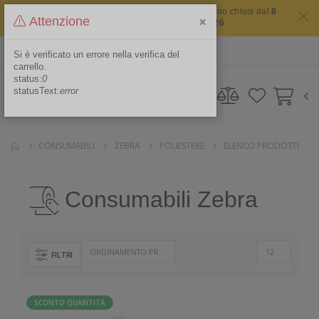
Il sito non chiude mai ma i nostri uffici saranno chiusi dal
8
×
Attenzione
agosto 2026 al 16 agosto 2026
ITA
Area Riservata
Si è verificato un errore nella verifica del
carrello.
status:
0
statusText:
error
CONSUMABILI
ZEBRA
POLIESTERE
ELENCO PRODOTTI
Consumabili Zebra
FILTRI
SCONTO QUANTITÀ