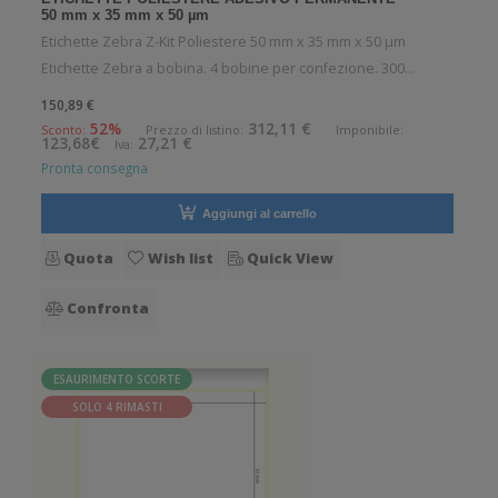
50 mm x 35 mm x 50 µm
Etichette Zebra Z-Kit Poliestere 50 mm x 35 mm x 50 µm
Etichette Zebra a bobina. 4 bobine per confezione. 300
etichette per bobina. Etichette in poliestere con adesivo
150,89 €
permanente. Diametro interno: 25 mm. Diametro esterno: 50
52%
312,11 €
Sconto:
Prezzo di listino:
Imponibile:
123,68€
27,21 €
Iva:
mm. Tipo: Supporto di
Pronta consegna
Aggiungi al carrello
Quota
Wish list
Quick View
Confronta
ESAURIMENTO SCORTE
SOLO 4 RIMASTI