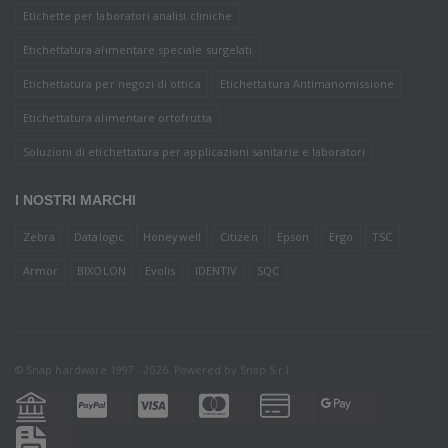
Etichette per laboratori analisi cliniche
Etichettatura alimentare speciale surgelati
Etichettatura per negozi di ottica
Etichettatura Antimanomissione
Etichettatura alimentare ortofrutta
Soluzioni di etichettatura per applicazioni sanitarie e laboratori
I NOSTRI MARCHI
Zebra
Datalogic
Honeywell
Citizen
Epson
Ergo
TSC
Armor
BIXOLON
Evolis
IDENTIV
SQC
© Snap hardware 1997 - 2026. Powered by
Snap S.r.l.