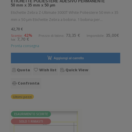
ETICHETTE POLIESTERE ADESIVO PERMANENTE
50 mm x 35 mm x 50 µm
Etichette Zebra Z-Ultimate 3000T White Poliestere 50 mm x 35
mm x 50 µm Etichette Zebra a bobina. 1 bobina per
confezione. 300 etichette per bobina. Etichette in poliestere
42,70 €
con adesivo permanente. Diametro interno: 25 mm. Diametro
42%
73,35 €
35,00€
Sconto:
Prezzo di listino:
Imponibile:
7,70 €
Iva:
esterno: 50 mm. T
Pronta consegna
Aggiungi al carrello
Quota
Wish list
Quick View
Confronta
Ultimi pezzi
ESAURIMENTO SCORTE
SOLO 1 RIMASTI