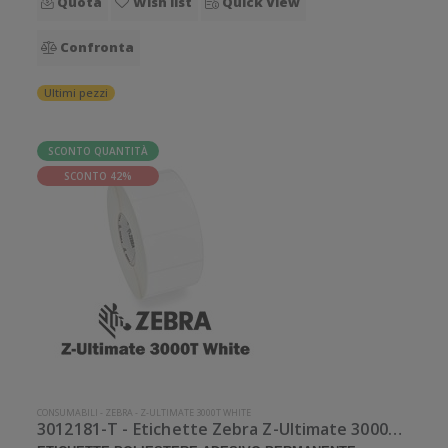
Quota
Wish list
Quick View
Confronta
Ultimi pezzi
SCONTO QUANTITÀ
SCONTO 42%
CONSUMABILI
-
ZEBRA
-
Z-ULTIMATE 3000T WHITE
3012181-T - Etichette Zebra Z-Ultimate 3000T White Poliestere