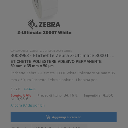
CONSUMABILI
-
ZEBRA
-
Z-ULTIMATE 3000T WHITE
3008963 - Etichette Zebra Z-Ultimate 3000T White Poliestere
ETICHETTE POLIESTERE ADESIVO PERMANENTE
50 mm x 35 mm x 50 µm
Etichette Zebra Z-Ultimate 3000T White Poliestere 50 mm x 35
mm x 50 µm Etichette Zebra a bobina. 1 bobina per
confezione. 100 etichette per bobina. Etichette in poliestere
5,32 €
17,42 €
con adesivo permanente. Diametro interno: 25 mm. Diametro
84%
34,16 €
4,36€
Sconto:
Prezzo di listino:
Imponibile:
0,96 €
Iva:
esterno: 35 mm. T
Ancora 97 disponibili
Aggiungi al carrello