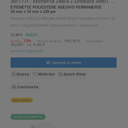
3017771 - Etichette Zebra Z-Ultimate 3000T White Poliestere
ETICHETTE POLIESTERE ADESIVO PERMANENTE
10 mm x 10 mm x 128 µm
Etichette Zebra Z-Ultimate 3000T White Poliestere 10 mm x 10
mm x 128 µm Etichette Zebra a bobina. 1 bobina per
confezione. 19925 etichette per bobina. Etichette in poliestere
52,46 €
68,02 €
con adesivo permanente. Diametro interno: 25 mm. Diametro
73%
194,30 €
Sconto:
Prezzo di listino:
Imponibile:
43,00€
9,46 €
Iva:
esterno: 127 mm
Ancora 6 disponibili
Aggiungi al carrello
Quota
Wish list
Quick View
Confronta
Ultimi pezzi
SCONTO QUANTITÀ