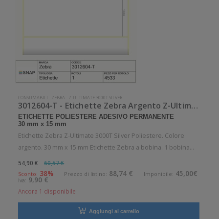
CONSUMABILI
-
ZEBRA
-
Z-ULTIMATE 3000T SILVER
3012604-T - Etichette Zebra Argento Z-Ultimate 3000T Silver
ETICHETTE POLIESTERE ADESIVO PERMANENTE
30 mm x 15 mm
Etichette Zebra Z-Ultimate 3000T Silver Poliestere. Colore
argento. 30 mm x 15 mm Etichette Zebra a bobina. 1 bobina
per confezione. 4533 etichette per bobina. Etichette in
54,90 €
60,57 €
poliestere con adesivo permanente. Diametro interno: 40 mm.
38%
88,74 €
45,00€
Sconto:
Prezzo di listino:
Imponibile:
9,90 €
Iva:
Diametro esterno
Ancora 1 disponibile
Aggiungi al carrello