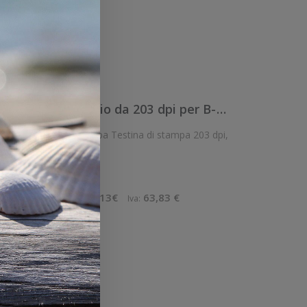
ello
View
Confronta
0TSBC0145001F - Toshiba Testina di ricambio da 203 dpi per B-EX4T2
 Testina di stampa 203 dpi,
adatta per: B-EX4T2 Pezzo di ricambio. Ricambio: Si
4 €
290,13€
63,83 €
Imponibile:
Iva:
ello
View
Confronta