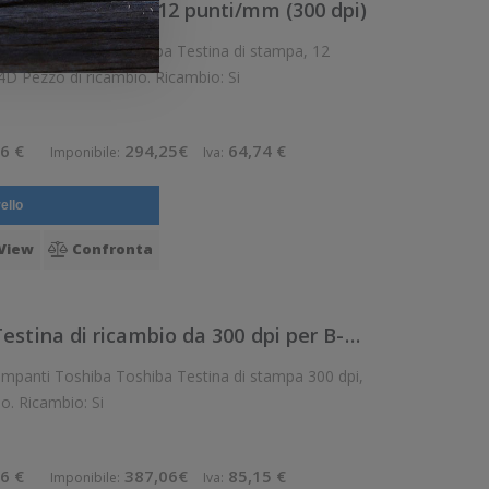
tina di stampa, 12 punti/mm (300 dpi)
iba Testina di stampa, 12
punti/mm (300 dpi), adatta per: B-FV4D Pezzo di ricambio. Ricambio: Si
6 €
294,25€
64,74 €
Imponibile:
Iva:
ello
View
Confronta
0TSBC0145101F - Toshiba Testina di ricambio da 300 dpi per B-EX4T2
 Testina di stampa 300 dpi,
adatta per: B-EX4T2 Pezzo di ricambio. Ricambio: Si
6 €
387,06€
85,15 €
Imponibile:
Iva: