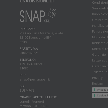
UNA DIVISIONE DI
Condizioni
Snapweb 
Buoni Sco
Ordini e t
Installazi
INDIRIZZO:
Fatturazio
Via Cap. Luca Mazzella, 40-44
Modalità d
82100 Benevento(BN)
Italia
Richieste d
PARTITA IVA:
Diritto di 
01066160621
Garanzie
TELEFONO:
Legge appl
+39 0824 1815960
Garanzia d
21080
TrustedSh
PEC:
Privacy
snap@pec.snapsrl.it
Reclami
SDI:
Privacy 
SUBM70N
Cookie P
ORARI DI APERTURA UFFICI:
Lunedi - Venerdì
mattina: 9.00 - 13.30