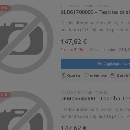
ACCESSORI E RICAMBI
-
TOSHIBA
 31%
Testina di stampa di ricambio per stampanti Toshiba Tos
147,62 €
31%
214,7
Sconto:
Prezzo di listino:
Aggiungi al carr
Quota
Quick 
Wish list
ACCESSORI E RICAMBI
-
TOSHIBA
 31%
7FM06646000 - Toshiba Tes
Testina di stampa di ricambio per stampanti Toshiba Tos
147,62 €