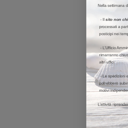
Nella settimana d
- Il
sito non ch
processati a par
posticipi nei tem
SCONTO
- L’Ufficio Ammin
rimarranno chiusi
altri uffici
- Le spedizioni 
potrebbero subir
motivi indipenden
L’attività riprend
SCONTO