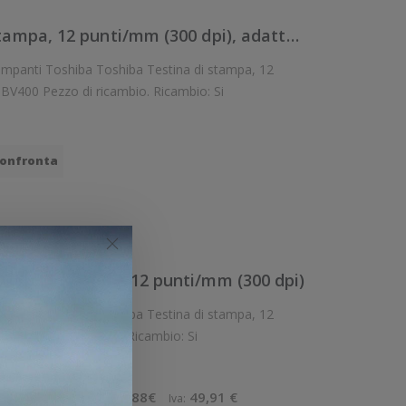
6LB61701000 - Testina di stampa, 12 punti/mm (300 dpi), adatta per: se
iba Testina di stampa, 12
punti/mm (300 dpi), adatta per: serie BV400 Pezzo di ricambio. Ricambio: Si
onfronta
tina di stampa, 12 punti/mm (300 dpi)
iba Testina di stampa, 12
punti/mm (300 dpi), adatta per: B-FV4T Pezzo di ricambio. Ricambio: Si
0 €
226,88€
49,91 €
Imponibile:
Iva: