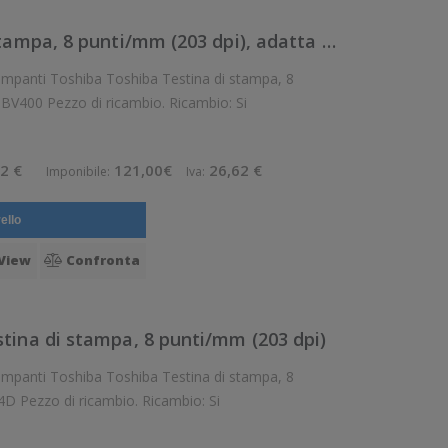
6LB61700000 - Testina di stampa, 8 punti/mm (203 dpi), adatta per: ser
hiba Testina di stampa, 8
punti/mm (203 dpi), adatta per: serie BV400 Pezzo di ricambio. Ricambio: Si
2 €
121,00€
26,62 €
Imponibile:
Iva:
ello
View
Confronta
tina di stampa, 8 punti/mm (203 dpi)
hiba Testina di stampa, 8
punti/mm (203 dpi), adatta per: B-FV4D Pezzo di ricambio. Ricambio: Si