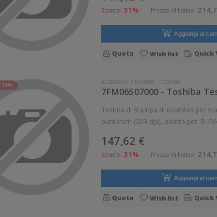
31%
214,7
Sconto:
Prezzo di listino:
Aggiungi al carr
Quota
Quick 
Wish list
ACCESSORI E RICAMBI
-
TOSHIBA
 31%
7FM06507000 - Toshiba Tes
Testina di stampa di ricambio per stampanti Toshiba Tos
147,62 €
31%
214,7
Sconto:
Prezzo di listino:
Aggiungi al carr
Quota
Quick 
Wish list