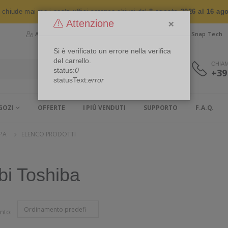
n chiude mai ma i nostri uffici saranno chiusi dal
8 agosto 2026 al 16 ag
×
Attenzione
Area Riservata
Chi siamo
Snap Security
Snap Tech
Si è verificato un errore nella verifica
del carrello.
CHIA
status:
0
+39
statusText:
error
GOZI
OFFERTE
I PIÙ VENDUTI
SUPPORTO
F.A.Q.
PA
ELENCO PRODOTTI
bi Toshiba
nto: