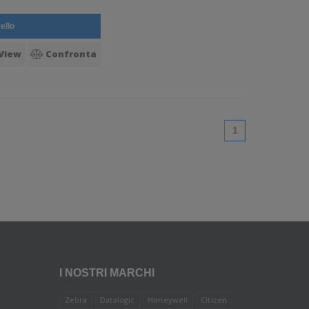
ello
View
Confronta
(current)
1
I NOSTRI MARCHI
Zebra
Datalogic
Honeywell
Citizen