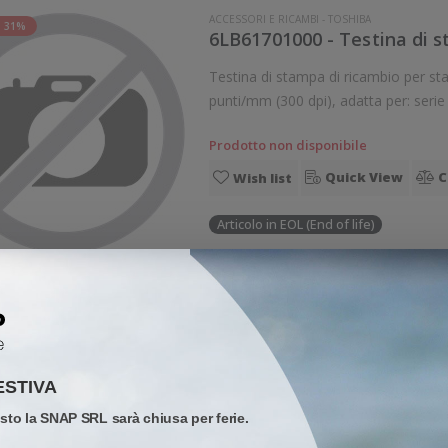
ACCESSORI E RICAMBI
-
TOSHIBA
 31%
Testina di stampa di ricambio per stampanti Toshiba Tosh
Prodotto non disponibile
Quick View
C
Wish list
Articolo in EOL (End of life)
ACCESSORI E RICAMBI
-
TOSHIBA
 31%
7FM06508000 - Toshiba Tes
Testina di stampa di ricambio per stampanti Toshiba Tosh
ESTIVA
276,79 €
osto la SNAP SRL sarà chiusa per ferie.
31%
402,6
Sconto:
Prezzo di listino: