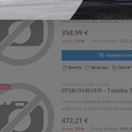
7FM06647000 - Toshiba Tes
Testina di stampa di ricambio per stampanti Toshiba Tosh
358,99 €
31%
522,1
Sconto:
Prezzo di listino:
Aggiungi al carr
Quota
Quick 
Wish list
ACCESSORI E RICAMBI
-
TOSHIBA
 31%
Testina di stampa di ricambio per stampanti Toshiba Toshiba
472,21 €
31%
686,8
Sconto:
Prezzo di listino: