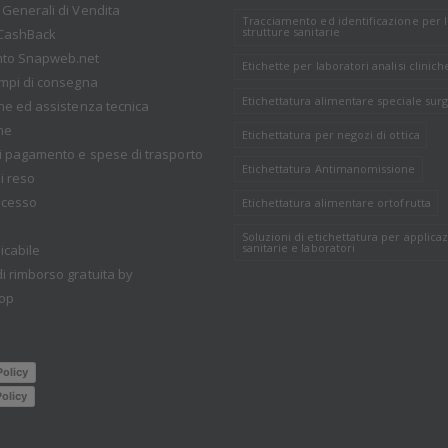
 Generali di Vendita
Tracciamento ed identificazione per 
strutture sanitarie
CashBack
nto Snapweb.net
Etichette per laboratori analisi clinich
empi di consegna
Etichettatura alimentare speciale surg
one ed assistenza tecnica
ne
Etichettatura per negozi di ottica
i pagamento e spese di trasporto
Etichettatura Antimanomissione
i reso
recesso
Etichettatura alimentare ortofrutta
Soluzioni di etichettatura per applicaz
sanitarie e laboratori
icabile
i rimborso gratuita by
op
Policy
olicy