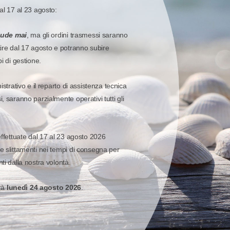
al 17 al 23 agosto:
Aggiungi al carr
iude mai
, ma gli ordini trasmessi saranno
Quota
Quick 
Wish list
tire dal 17 agosto e potranno subire
pi di gestione.
ACCESSORI E RICAMBI
-
TOSHIBA
 31%
istrativo e il reparto di assistenza tecnica
, saranno parzialmente operativi tutti gli
Testina di stampa di ricambio per stampanti Toshiba Toshiba
353,96 €
effettuate dal 17 al 23 agosto 2026
31%
514,8
Sconto:
Prezzo di listino:
e slittamenti nei tempi di consegna per
ti dalla nostra volontà.
Aggiungi al carr
erà
lunedì 24 agosto 2026
.
Quota
Quick 
Wish list
ACCESSORI E RICAMBI
-
TOSHIBA
 31%