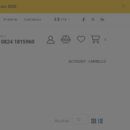
osto 2026
ITA
Preferiti
Contattaci
MACI
 0824 1815960
ACCOUNT
CARRELLO
Risultati: