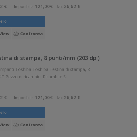
2 €
121,00€
26,62 €
Imponibile:
Iva:
ello
View
Confronta
tina di stampa, 8 punti/mm (203 dpi)
hiba Testina di stampa, 8
punti/mm (203 dpi), adatta per: B-FV4T Pezzo di ricambio. Ricambio: Si
2 €
121,00€
26,62 €
Imponibile:
Iva:
ello
View
Confronta