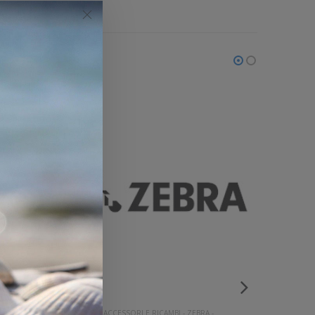
-
ACCESSORI E RICAMBI
-
ZEBRA
-