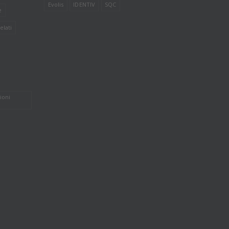
Evolis
IDENTIV
SQC
e
elati
ioni