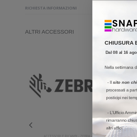
RICHIESTA INFORMAZIONI
ALTRI ACCESSORI
CHIUSURA 
Dal 08 al 16 ag
Nella settimana d
- Il
sito non ch
processati a par
posticipi nei tem
- L’Ufficio Ammin
rimarranno chiusi
altri uffici
-
ACCESSORI E RICAMBI
-
ZEBRA
-
ACCESSOR