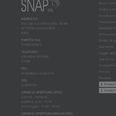
Buoni Sco
Ordini e t
Installazi
INDIRIZZO:
Fatturazio
Via Cap. Luca Mazzella, 40-44
Modalità d
82100 Benevento(BN)
Italia
Richieste d
PARTITA IVA:
Diritto di 
01066160621
Garanzie
TELEFONO:
Legge appl
+39 0824 1815960
Garanzia d
21080
TrustedSh
PEC:
Privacy
snap@pec.snapsrl.it
Reclami
SDI:
Privacy 
SUBM70N
Cookie P
ORARI DI APERTURA UFFICI:
Lunedi - Venerdì
mattina: 9.00 - 13.30
pomeriggio: 15.00 - 18.30
ORARI DI APERTURA MAGAZZINO: