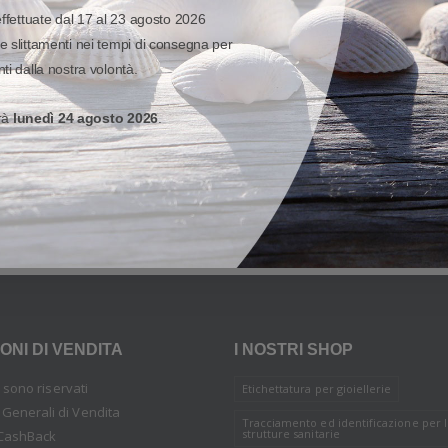
CBL-NGWT-USBCHG-01 - Zebra Cavo di ricarica/comunicazione USB
CAVO PER TERMINALE
effettuate dal 17 al 23 agosto 2026
146,33 €
e slittamenti nei tempi di consegna per
Prodotto non disponibile. Richie
ti dalla nostra volontà.
quotazione.
Aggiungi al carrello
erà
lunedì 24 agosto 2026
.
Partecipa alla promozione
SnapC
a alla promozione
SnapCashBack
ONI DI VENDITA
I NOSTRI SHOP
tti sono riservati
Etichettatura per gioiellerie
 Generali di Vendita
Tracciamento ed identificazione per 
strutture sanitarie
CashBack