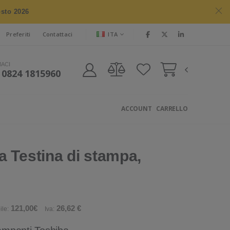
osto 2026
ITA
Preferiti
Contattaci
MACI
 0824 1815960
ACCOUNT
CARRELLO
 Testina di stampa,
121,00€
26,62 €
ile:
Iva: