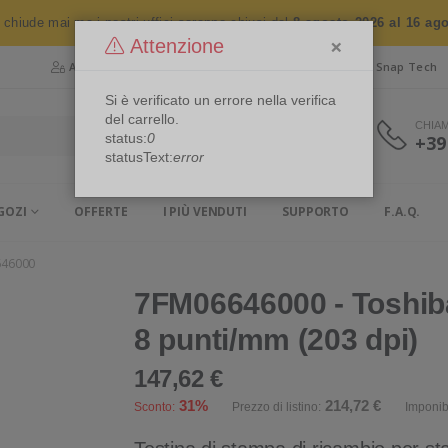
n chiude mai ma i nostri uffici saranno chiusi dal
8 agosto 2026 al 16 ag
×
Attenzione
Area Riservata
Chi siamo
Snap Security
Snap Tech
Si è verificato un errore nella verifica
del carrello.
CHIA
status:
0
+39
statusText:
error
GOZI
OFFERTE
I PIÙ VENDUTI
SUPPORTO
F.A.Q.
646000
7FM06646000 - Toshiba
8 punti/mm (203 dpi)
147,62 €
31%
214,72 €
Sconto:
Prezzo di listino:
Imponib