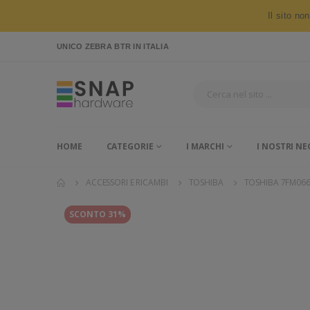
Il sito no
UNICO ZEBRA BTR
IN ITALIA
HOME
CATEGORIE
I MARCHI
I NOSTRI NE
ACCESSORI E RICAMBI
TOSHIBA
TOSHIBA 7FM06
SCONTO 31%