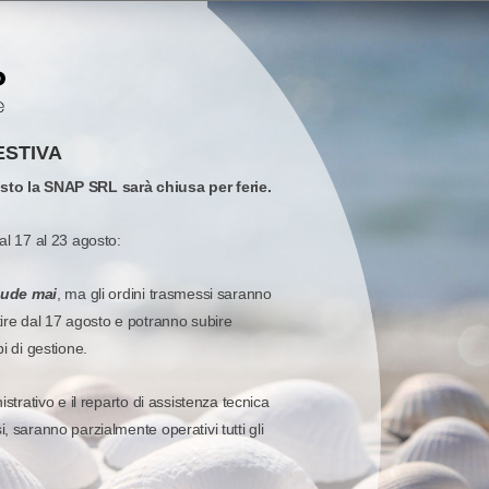
ESTIVA
osto la SNAP SRL sarà chiusa per ferie.
al 17 al 23 agosto:
iude mai
, ma gli ordini trasmessi saranno
tire dal 17 agosto e potranno subire
pi di gestione.
istrativo e il reparto di assistenza tecnica
, saranno parzialmente operativi tutti gli
I E RICAMBI
-
ZEBRA
-
CAVI PER LETTORI
ACCESSORI E RICAMBI
-
ZEBRA