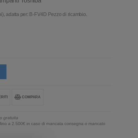
tampanti Toshiba
i), adatta per: B-FV4D Pezzo di ricambio.
RITI
COMPARA
o gratuita
e fino a 2.500€ in caso di mancata consegna o mancato