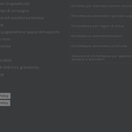
nto Snapweb.net
Etichette per laboratori analisi clinich
empi di consegna
Etichettatura alimentare speciale surg
one ed assistenza tecnica
ne
Etichettatura per negozi di ottica
i pagamento e spese di trasporto
Etichettatura Antimanomissione
i reso
recesso
Etichettatura alimentare ortofrutta
Soluzioni di etichettatura per applicaz
sanitarie e laboratori
icabile
i rimborso gratuita by
op
Policy
olicy