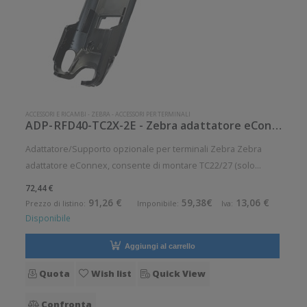
ACCESSORI E RICAMBI
-
ZEBRA
-
ACCESSORI PER TERMINALI
ADP-RFD40-TC2X-2E - Zebra adattatore eConnex
Adattatore/Supporto opzionale per terminali Zebra Zebra
adattatore eConnex, consente di montare TC22/27 (solo
versioni a 8 pin) sulla parte superiore di RFD40, adatto per:
72,44 €
RFD40 Accessorio opzionale. Opzionale: Si Compatibile
91,26 €
59,38€
13,06 €
Prezzo di listino:
Imponibile:
Iva:
con:Zebra TC22, Zeb
Disponibile
Aggiungi al carrello
Quota
Wish list
Quick View
Confronta