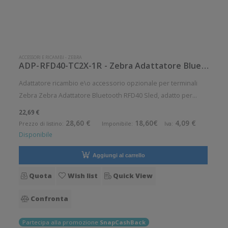
ACCESSORI E RICAMBI
-
ZEBRA
ADP-RFD40-TC2X-1R - Zebra Adattatore Bluetooth RFD40 Sled
Adattatore ricambio e\o accessorio opzionale per terminali
Zebra Zebra Adattatore Bluetooth RFD40 Sled, adatto per
TC21/26 Accessorio opzionale. Pezzo di ricambio. Opzionale:
22,69 €
Si Ricambio: Si
28,60 €
18,60€
4,09 €
Prezzo di listino:
Imponibile:
Iva:
Disponibile
Aggiungi al carrello
Quota
Wish list
Quick View
Confronta
Partecipa alla promozione
SnapCashBack