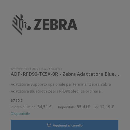
ACCESSORI E RICAMBI
-
ZEBRA
-
ADP-RFD90
ADP-RFD90-TC5X-0R - Zebra Adattatore Bluetooth Zebra RFD90 Sled
Adattatore/Supporto opzionale per terminali Zebra Zebra
Adattatore Bluetooth Zebra RFD90 Sled, da ordinare
separatamente: cuffia di protezione, adatto per:
67,60 €
TC51/52/52x/52ax/56/57/57x Accessorio opzionale.
84,51 €
55,41€
12,19 €
Prezzo di listino:
Imponibile:
Iva:
Opzionale: Si Compatibile con:Zebra KT-T
Disponibile
Aggiungi al carrello