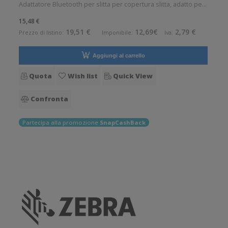
Adattatore Bluetooth per slitta per copertura slitta, adatto per:
RFD90 Accessorio opzionale. Opzionale: Si Compatibile
15,48 €
con:Zebra RFD9030, Zebra RFD9090
19,51 €
12,69€
2,79 €
Prezzo di listino:
Imponibile:
Iva:
Aggiungi al carrello
Quota
Wish list
Quick View
Confronta
Partecipa alla promozione
SnapCashBack