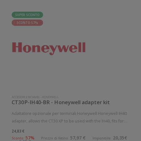
SUPER SCONTO
SCONTO 57%
ACCESSORI E RICAMBI
-
HONEYWELL
CT30P-IH40-BR - Honeywell adapter kit
Adattatore opzionale per terminali Honeywell Honeywell IH40
adapter, allows the CT30 XP to be used with the IH40, fits for:
CT30 XP Accessorio opzionale. Opzionale: Si Compatibile
24,83 €
con:Honeywell CT30, Honeywell CT30P-L1N-27D1ENA,
57%
57,97 €
20,35€
Sconto:
Prezzo di listino:
Imponibile: