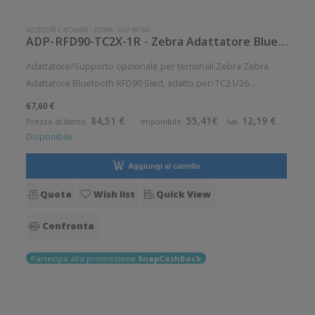
ACCESSORI E RICAMBI
-
ZEBRA
-
ADP-RFD90
ADP-RFD90-TC2X-1R - Zebra Adattatore Bluetooth RFD90 Sled
Adattatore/Supporto opzionale per terminali Zebra Zebra
Adattatore Bluetooth RFD90 Sled, adatto per: TC21/26
Accessorio opzionale. Opzionale: Si Compatibile con:Zebra
67,60 €
RFD9030, Zebra RFD9090, Zebra TC21, Zebra TC210K-01A242-
84,51 €
55,41€
12,19 €
Prezzo di listino:
Imponibile:
Iva:
A6, Zebra TC210K-01D22
Disponibile
Aggiungi al carrello
Quota
Wish list
Quick View
Confronta
Partecipa alla promozione
SnapCashBack