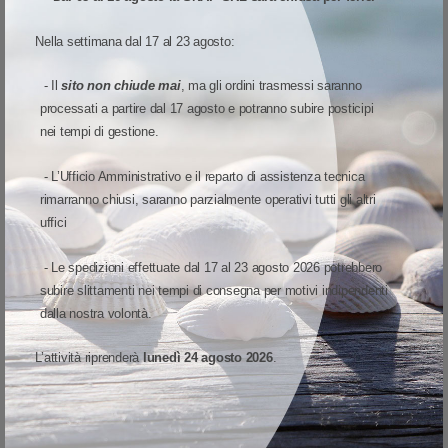
Nella settimana dal 17 al 23 agosto:
- Il
sito non chiude mai
, ma gli ordini trasmessi saranno
processati a partire dal 17 agosto e potranno subire posticipi
nei tempi di gestione.
- L’Ufficio Amministrativo e il reparto di assistenza tecnica
rimarranno chiusi, saranno parzialmente operativi tutti gli altri
uffici
- Le spedizioni effettuate dal 17 al 23 agosto 2026 potrebbero
subire slittamenti nei tempi di consegna per motivi indipendenti
ACCESSORI E RICAMBI
-
ZEBRA
ADP-MC93-CRDCUP-01 - Zebra Adattatore per stazioni di ricarica Datate
dalla nostra volontà.
Adattatore opzionale per terminali Zebra Zebra Adattatore per
L’attività riprenderà
lunedì 24 agosto 2026
.
stazioni di ricarica pi vecchie, adatto per: MC9300, MC9400
Accessorio opzionale. Opzionale: Si
55,21 €
69,11 €
45,25€
9,96 €
Prezzo di listino:
Imponibile:
Iva:
Disponibile