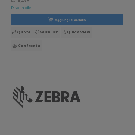
4,48 €
Iva:
Honeywell CT30P-L
Disponibile
Aggiungi al carrello
Quota
Wish list
Quick View
Confronta