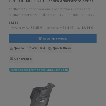
CRDCUP-NGTC5-01 - Zebra Adattatore per stazione di ricarica
Adattatore/Supporto opzionale per terminali Zebra Zebra
Adattatore per stazione di ricarica, 1x Cup, adatto per: TC53,
TC58, TC53e, TC58e Accessorio opzionale. Opzionale: Si
68,98 €
Compatibile con:Zebra TC53, Zebra TC5301-0T1E4B1000-A6,
86,35 €
56,54€
12,44 €
Prezzo di listino:
Imponibile:
Iva:
Zebra TC5301-0T1
Aggiungi al carrello
Quota
Wish list
Quick View
Confronta
Partecipa alla promozione
SnapCashBack