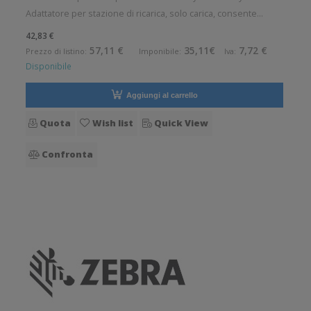
Adattatore per stazione di ricarica, solo carica, consente
l'utilizzo del CT30 XP con la custodia in gomma, ordinare
42,83 €
separatamente: stazione di ricarica, alimentatore, cavo di
57,11 €
35,11€
7,72 €
Prezzo di listino:
Imponibile:
Iva:
alimentazione Acce
Disponibile
Aggiungi al carrello
Quota
Wish list
Quick View
Confronta