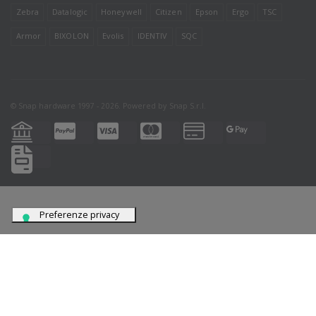
Zebra
Datalogic
Honeywell
Citizen
Epson
Ergo
TSC
Armor
BIXOLON
Evolis
IDENTIV
SQC
© Snap hardware 1997 - 2026. Powered by
Snap S.r.l.