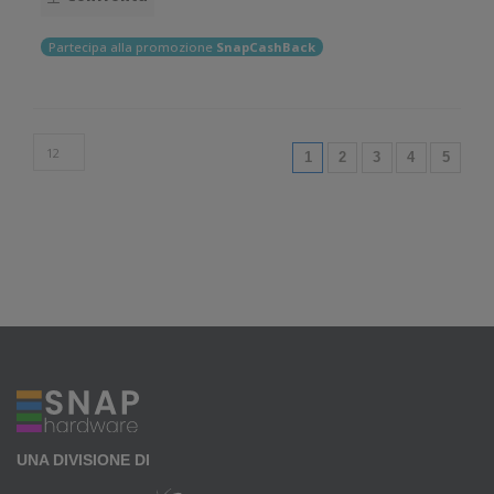
Partecipa alla promozione
SnapCashBack
(current)
1
2
3
4
5
UNA DIVISIONE DI