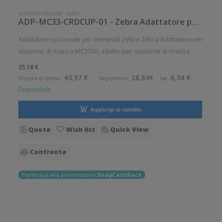
ACCESSORI E RICAMBI
-
ZEBRA
ADP-MC33-CRDCUP-01 - Zebra Adattatore per stazione di ricarica
Adattatore opzionale per terminali Zebra Zebra Adattatore per
stazione di ricarica MC3300, adatto per: stazione di ricarica
MC30, MC31, MC32 Accessorio opzionale. Opzionale: Si
35,18 €
43,97 €
28,84€
6,34 €
Prezzo di listino:
Imponibile:
Iva:
Disponibile
Aggiungi al carrello
Quota
Wish list
Quick View
Confronta
Partecipa alla promozione
SnapCashBack