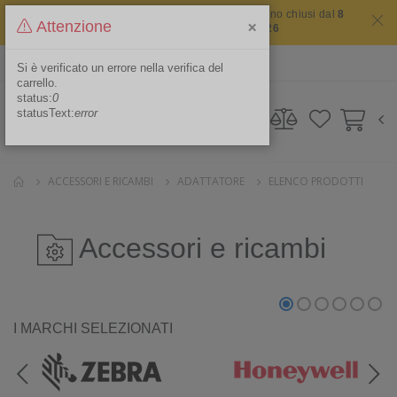
Il sito non chiude mai ma i nostri uffici saranno chiusi dal
8
×
Attenzione
agosto 2026 al 16 agosto 2026
ITA
Area Riservata
Si è verificato un errore nella verifica del
carrello.
status:
0
statusText:
error
ACCESSORI E RICAMBI
ADATTATORE
ELENCO PRODOTTI
Accessori e ricambi
I MARCHI SELEZIONATI