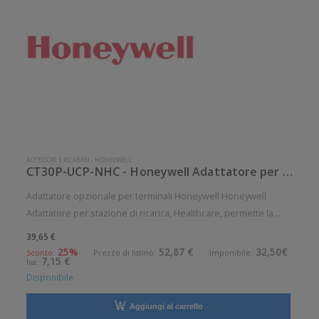
ACCESSORI E RICAMBI
-
HONEYWELL
CT30P-UCP-NHC - Honeywell Adattatore per stazione di ricarica, Healthc
Adattatore opzionale per terminali Honeywell Honeywell
Adattatore per stazione di ricarica, Healthcare, permette la
ricarica del CT30 XP, ordinare separatamente: stazione di
39,65 €
ricarica, alimentatore, cavo di alimentazione Accessorio
25%
52,87 €
32,50€
Sconto:
Prezzo di listino:
Imponibile:
7,15 €
Iva:
opzionale. Opzion
Disponibile
Aggiungi al carrello