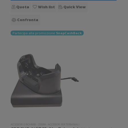
Quota
Wish list
Quick View
Confronta
Partecipa alla promozione
SnapCashBack
ACCESSORI E RICAMBI
-
ZEBRA
-
ACCESSORI PER TERMINALI