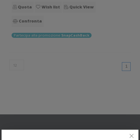
Quota
Wish list
Quick View
Confronta
Partecipa alla promozione
SnapCashBack
(curren
1