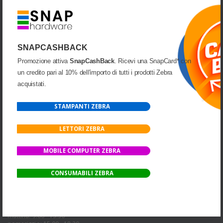
UNA DIVISIONE DI
SNAPCASHBACK
Promozione attiva
SnapCashBack
. Ricevi una SnapCard* con
un credito pari al 10% dell'importo di tutti i prodotti Zebra
INDIRIZZO:
Via Cap. Luca Mazzella, 40-44
acquistati.
82100 Benevento(BN)
Italia
STAMPANTI ZEBRA
PARTITA IVA:
01066160621
LETTORI ZEBRA
TELEFONO:
+39 0824 1815960
21080
MOBILE COMPUTER ZEBRA
PEC:
snap@pec.snapsrl.it
CONSUMABILI ZEBRA
SDI:
SUBM70N
ORARI DI APERTURA UFFICI:
Lunedi - Venerdì
mattina: 9.00 - 13.30