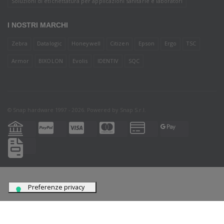
Soluzioni di etichettatura per applicazioni sanitarie e laboratori
I NOSTRI MARCHI
Zebra
Datalogic
Honeywell
Citizen
Epson
Ergo
TSC
Armor
BIXOLON
Evolis
IDENTIV
SQC
© Snap hardware 1997 - 2026. Powered by
Snap S.r.l.