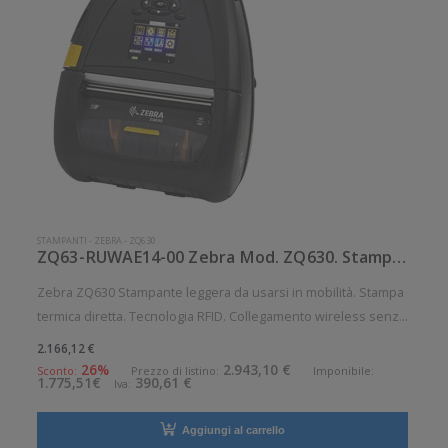
STAMPANTI
-
ZEBRA
-
ZQ630
ZQ63-RUWAE14-00 Zebra Mod. ZQ630. Stampante di etichette.
Zebra ZQ630 Stampante leggera da usarsi in mobilità. Stampa
termica diretta. Tecnologia RFID. Collegamento wireless senza
fili. Velocità di stampa: 115 mm/sec Risoluzione di stampa: 8
2.166,12 €
dot/mm RFID: Presente Wireless: Presente Supporto di stamp
26%
2.943,10 €
Sconto:
Prezzo di listino:
Imponibile:
1.775,51€
390,61 €
Iva:
Aggiungi al carrello