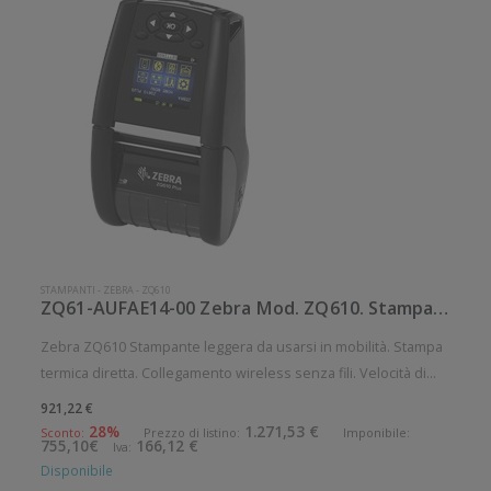
STAMPANTI
-
ZEBRA
-
ZQ610
ZQ61-AUFAE14-00 Zebra Mod. ZQ610. Stampante di etichette.
Zebra ZQ610 Stampante leggera da usarsi in mobilità. Stampa
termica diretta. Collegamento wireless senza fili. Velocità di
stampa: 115 mm/sec Risoluzione di stampa: 8 dot/mm
921,22 €
Wireless: Presente Supporto di stampa: Etichette, Ricevute
28%
1.271,53 €
Sconto:
Prezzo di listino:
Imponibile:
755,10€
166,12 €
Iva:
Connettiv
Disponibile