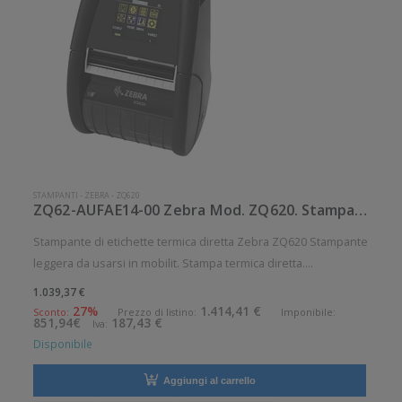
STAMPANTI
-
ZEBRA
-
ZQ620
ZQ62-AUFAE14-00 Zebra Mod. ZQ620. Stampante di etichette.
Stampante di etichette termica diretta Zebra ZQ620 Stampante
leggera da usarsi in mobilit. Stampa termica diretta.
Collegamento wireless senza fili. Velocit di stampa: 115
1.039,37 €
mm/sec Risoluzione di stampa: 8 dot/mm Wireless: Presente
27%
1.414,41 €
Sconto:
Prezzo di listino:
Imponibile:
851,94€
187,43 €
Iva:
Supporto di s
Disponibile
Aggiungi al carrello