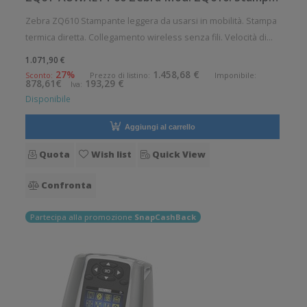
Zebra ZQ610 Stampante leggera da usarsi in mobilità. Stampa
termica diretta. Collegamento wireless senza fili. Velocità di
stampa: 115 mm/sec Risoluzione di stampa: 8 dot/mm
1.071,90 €
Wireless: Presente Supporto di stampa: Etichette, Ricevute
27%
1.458,68 €
Sconto:
Prezzo di listino:
Imponibile:
878,61€
193,29 €
Iva:
Connettiv
Disponibile
Aggiungi al carrello
Quota
Wish list
Quick View
Confronta
Partecipa alla promozione
SnapCashBack