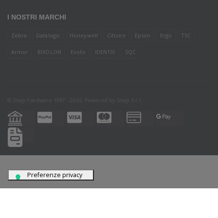
I NOSTRI MARCHI
Zebra
Datalogic
Honeywell
Citizen
Epson
Ergo
TSC
Armor
BIXOLON
Evolis
IDENTIV
SQC
© Snap hardware 1997 - 2026. Powered by
Snap S.r.l.