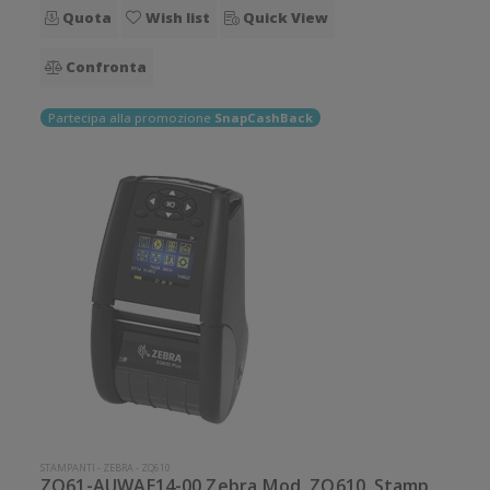
Quota
Wish list
Quick View
Confronta
Partecipa alla promozione
SnapCashBack
STAMPANTI
-
ZEBRA
-
ZQ610
ZQ61-AUWAE14-00 Zebra Mod. ZQ610. Stampante di etichette.