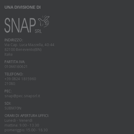
UNA DIVISIONE DI
INDIRIZZO:
Via Cap. Luca Mazzella, 40-44
82100 Benevento(BN)
Italia
PARTITA IVA:
01066160621
TELEFONO:
+39 0824 1815960
21080
PEC:
snap@pec.snapsrl.it
SDI:
SUBM70N
ORARI DI APERTURA UFFICI:
Lunedi - Venerdì
mattina: 9.00 - 13.30
pomeriggio: 15.00 - 18.30