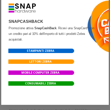
Confronta
Partecipa alla promozione
SnapCashBack
SNAPCASHBACK
Promozione attiva
SnapCashBack
. Ricevi una SnapCard* con
un credito pari al 10% dell'importo di tutti i prodotti Zebra
acquistati.
STAMPANTI ZEBRA
LETTORI ZEBRA
MOBILE COMPUTER ZEBRA
CONSUMABILI ZEBRA
STAMPANTI
-
ZEBRA
-
ZQ630
ZQ63-AUFAE14-00 Zebra Mod. ZQ630. Stampante di etichette.