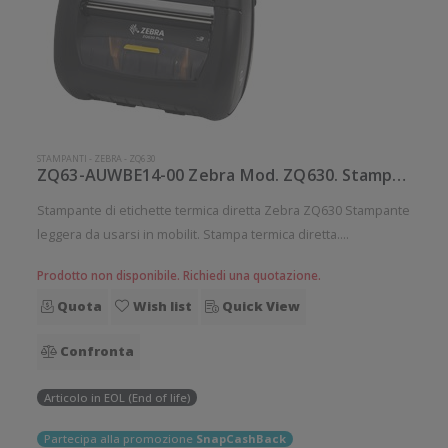
STAMPANTI
-
ZEBRA
-
ZQ630
ZQ63-AUWBE14-00 Zebra Mod. ZQ630. Stampante di etichette.
Stampante di etichette termica diretta Zebra ZQ630 Stampante
leggera da usarsi in mobilit. Stampa termica diretta.
Collegamento wireless senza fili. Velocit di stampa: 115
Prodotto non disponibile. Richiedi una quotazione.
mm/sec Risoluzione di stampa: 8 dot/mm Wireless: Presente
Quota
Wish list
Quick View
Supporto di s
Confronta
Articolo in EOL (End of life)
Partecipa alla promozione
SnapCashBack