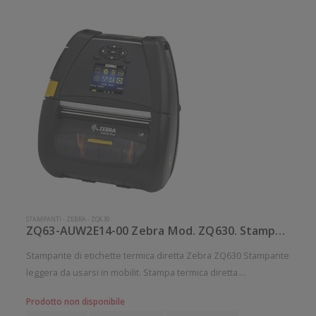
STAMPANTI
-
ZEBRA
-
ZQ630
ZQ63-AUW2E14-00 Zebra Mod. ZQ630. Stampante di etichette.
Stampante di etichette termica diretta Zebra ZQ630 Stampante
leggera da usarsi in mobilit. Stampa termica diretta.
Collegamento wireless senza fili. Velocit di stampa: 115
Prodotto non disponibile
mm/sec Risoluzione di stampa: 8 dot/mm Wireless: Presente