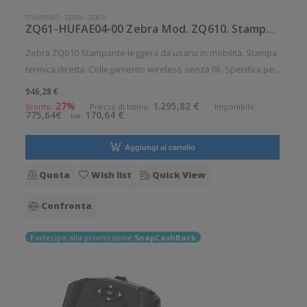
STAMPANTI
-
ZEBRA
-
ZQ610
ZQ61-HUFAE04-00 Zebra Mod. ZQ610. Stampante di etichette.
Zebra ZQ610 Stampante leggera da usarsi in mobilità. Stampa
termica diretta. Collegamento wireless senza fili. Specifica per
applicazioni sanitarie. Velocità di stampa: 115 mm/sec
946,28 €
Risoluzione di stampa: 8 dot/mm Wireless: Presente
27%
1.295,82 €
Sconto:
Prezzo di listino:
Imponibile:
775,64€
170,64 €
Iva:
Sanificabile
Aggiungi al carrello
Quota
Wish list
Quick View
Confronta
Partecipa alla promozione
SnapCashBack