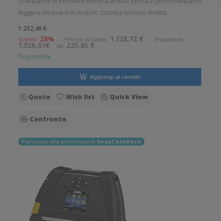
Stampante di etichette termica diretta Zebra ZQ630 Stampante
leggera da usarsi in mobilit. Stampa termica diretta.
Collegamento wireless senza fili. Velocit di stampa: 115
1.252,46 €
mm/sec Risoluzione di stampa: 8 dot/mm Wireless: Presente
28%
1.728,72 €
Sconto:
Prezzo di listino:
Imponibile:
1.026,61€
225,85 €
Iva:
Supporto di s
Disponibile
Aggiungi al carrello
Quota
Wish list
Quick View
Confronta
Partecipa alla promozione
SnapCashBack