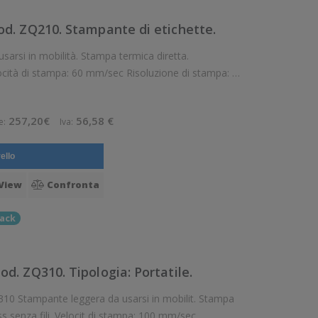
. ZQ210. Stampante di etichette.
locità di stampa: 60 mm/sec Risoluzione di stampa: 8
s: Presente Supporto di stampa: Carta adesiva in rotolo (linerl
257,20€
56,58 €
e:
Iva:
ello
View
Confronta
ack
. ZQ310. Tipologia: Portatile.
. Stampa
i stampa: 100 mm/sec