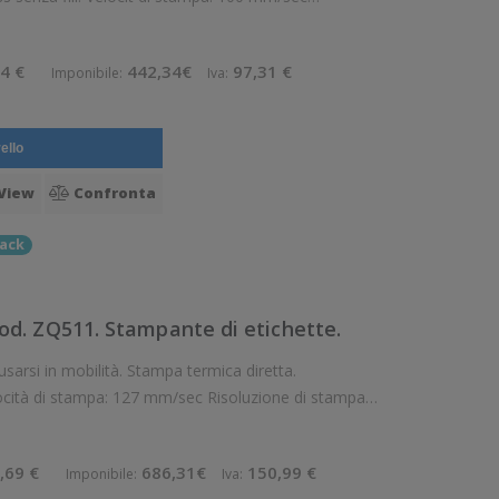
Risoluzione di stampa: 8 dot/mm Wireless: Presente Supporto di stampa: Carta
4 €
442,34€
97,31 €
Imponibile:
Iva:
ello
View
Confronta
ack
d. ZQ511. Stampante di etichette.
locità di stampa: 127 mm/sec Risoluzione di stampa:
reless: Presente Supporto di stampa: Carta adesiva in rotolo (liner
,69 €
686,31€
150,99 €
Imponibile:
Iva: