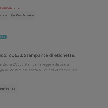
mm/sec Risoluzione di stampa: 8 dot/mm Wireless: Presente Supporto di s
a quotazione.
View
Confronta
ack
d. ZQ630. Stampante di etichette.
ante leggera da usarsi in
less senza fili. Velocit di stampa: 115
mm/sec Risoluzione di stampa: 8 dot/mm Wireless: Presente Supporto di s
onfronta