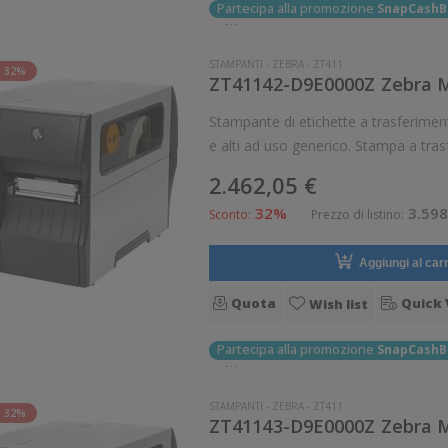
Partecipa alla promozione
SnapCashB
STAMPANTI
-
ZEBRA
-
ZT411
 32%
ZT41142-D9E0000Z Zebra Mo
Stampante di etichette a trasferimento termico Zeb
e alti ad uso generico. Stampa a tras
Velocità di stampa: 356 mm/sec Riso
2.462,05 €
32%
3.598
Sconto:
Prezzo di listino:
Aggiungi al carr
Quota
Quick 
Wish list
Partecipa alla promozione
SnapCashB
STAMPANTI
-
ZEBRA
-
ZT411
 32%
ZT41143-D9E0000Z Zebra Mo