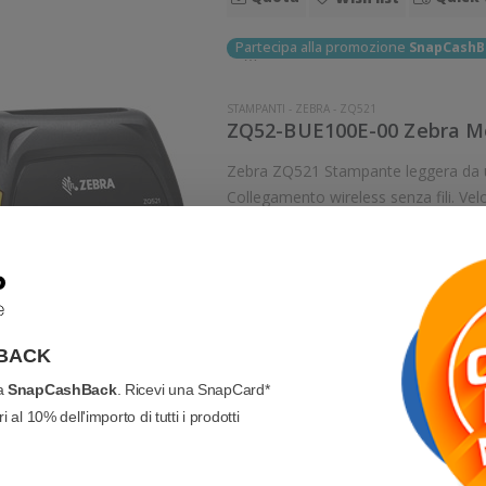
Partecipa alla promozione
SnapCashB
STAMPANTI
-
ZEBRA
-
ZQ521
ZQ52-BUE100E-00 Zebra Mo
Zebra ZQ521 Stampante leggera da usarsi in mobilità. Stampa termica diretta.
Collegamento wireless senza fili. Ve
8 dot/mm Wi
1.066,87 €
25%
1.427
Sconto:
Prezzo di listino:
Aggiungi al carr
BACK
Quota
Quick 
Wish list
va
SnapCashBack
. Ricevi una SnapCard*
 al 10% dell'importo di tutti i prodotti
Partecipa alla promozione
SnapCashB
STAMPANTI
-
ZEBRA
-
ZQ521