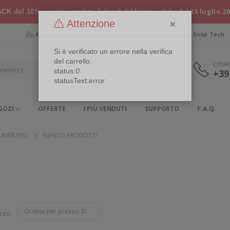
* Offerta valida dal 15 luglio 2
CK del 10%
su tutti i prodotti Zebra
×
Attenzione
Area Riservata
Chi siamo
Snap Security
Snap Tech
Si è verificato un errore nella verifica
del carrello.
CHIA
status:
0
+39
statusText:
error
GOZI
OFFERTE
I PIÙ VENDUTI
SUPPORTO
F.A.Q.
INERLESS)
ELENCO PRODOTTI
nto: