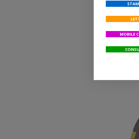
STAM
LET
MOBILE 
CONSU