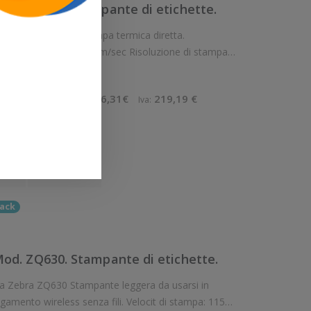
d. ZQ521. Stampante di etichette.
locità di stampa: 127 mm/sec Risoluzione di stampa:
reless: Presente Supporto di stampa: Carta adesiva in rotolo (liner
,09 €
996,31€
219,19 €
Imponibile:
Iva:
ello
View
Confronta
ack
d. ZQ630. Stampante di etichette.
ante leggera da usarsi in
less senza fili. Velocit di stampa: 115