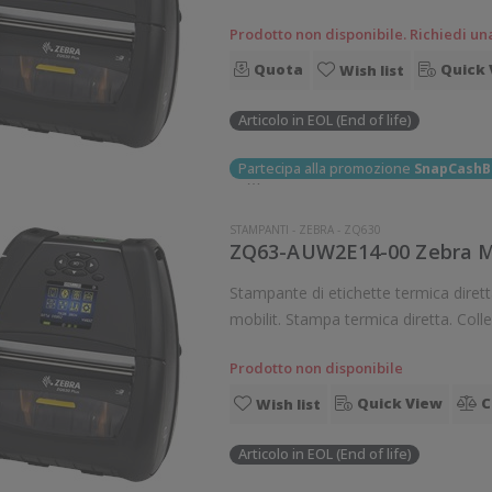
Prodotto non disponibile. Richiedi un
Quota
Quick 
Wish list
Articolo in EOL (End of life)
Partecipa alla promozione
SnapCashB
STAMPANTI
-
ZEBRA
-
ZQ630
ZQ63-AUW2E14-00 Zebra Mo
Stampante di etichette termica diretta Zebra ZQ630 Stamp
mobilit. Stampa termica diretta. Collegamento wire
Prodotto non disponibile
Quick View
C
Wish list
Articolo in EOL (End of life)