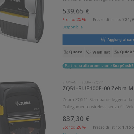
539,65 €
25%
721,9
Sconto:
Prezzo di listino:
Disponibile
Aggiungi al carr
Quota
Quick 
Wish list
Partecipa alla promozione
SnapCashB
STAMPANTI
-
ZEBRA
-
ZQ511
ZQ51-BUE100E-00 Zebra Mo
Zebra ZQ511 Stampante leggera da usarsi in mobilità. Stampa termica diretta.
Collegamento wireless senza fili. Ve
8 dot/mm Wi
837,30 €
28%
1.155
Sconto:
Prezzo di listino: