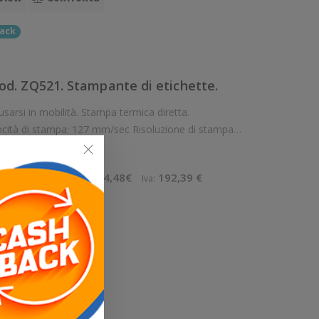
ack
d. ZQ521. Stampante di etichette.
locità di stampa: 127 mm/sec Risoluzione di stampa:
reless: Presente Supporto di stampa: Carta adesiva in rotolo (liner
,25 €
874,48€
192,39 €
Imponibile:
Iva:
ello
View
Confronta
ack