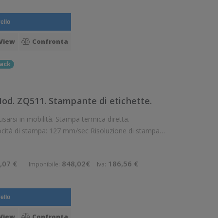
ello
View
Confronta
ack
d. ZQ511. Stampante di etichette.
locità di stampa: 127 mm/sec Risoluzione di stampa:
reless: Presente Supporto di stampa: Carta adesiva in rotolo (liner
,07 €
848,02€
186,56 €
Imponibile:
Iva:
ello
View
Confronta