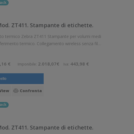
ack
d. ZT411. Stampante di etichette.
ra ZT411 Stampante per volumi medi
ferimento termico. Collegamento wireless senza fili.
luzione di stampa: 8 dot/mm Wireles
,16 €
2.018,07€
443,98 €
Imponibile:
Iva:
ello
View
Confronta
ack
d. ZT411. Stampante di etichette.