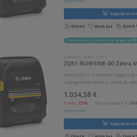
Disponibile
Aggiungi al carr
Quota
Quick 
Wish list
Partecipa alla promozione
SnapCashB
STAMPANTI
-
ZEBRA
-
ZQ511
ZQ51-BUW100E-00 Zebra Mo
Zebra ZQ511 Stampante leggera da usarsi in mobilità. Stampa termica diretta.
Collegamento wireless senza fili. Ve
8 dot/mm Wi
1.034,58 €
25%
1.384
Sconto:
Prezzo di listino:
Disponibile
Aggiungi al carr
Quota
Quick 
Wish list