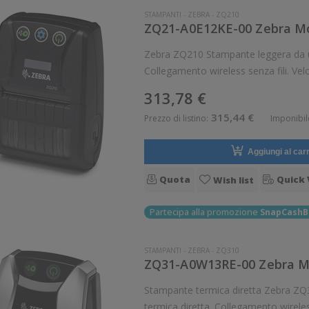
STAMPANTI
-
ZEBRA
-
ZQ210
ZQ21-A0E12KE-00 Zebra Mod
Zebra ZQ210 Stampante leggera da usarsi in mobilità. Stampa termica diretta.
Collegamento wireless senza fili. Ve
dot/mm Wireles
313,78 €
315,44 €
Prezzo di listino:
Imponibil
Aggiungi al carr
Quota
Quick 
Wish list
Partecipa alla promozione
SnapCashB
STAMPANTI
-
ZEBRA
-
ZQ310
ZQ31-A0W13RE-00 Zebra Mod
Stampante termica diretta Zebra ZQ310 Stampante leggera da usarsi in mobilit
termica diretta. Collegamento wireless senza fili. Velocit d