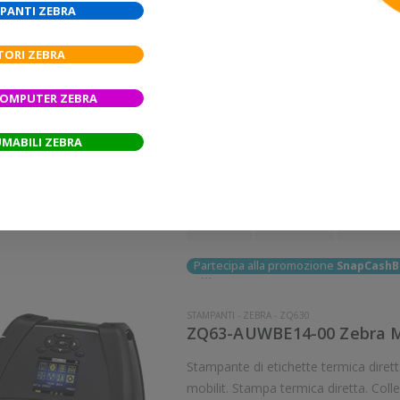
ZQ52-BUW100E-00 Zebra Mo
PANTI ZEBRA
Zebra ZQ521 Stampante leggera da usarsi in mobilità. Stampa termica diretta.
TORI ZEBRA
Collegamento wireless senza fili. Ve
8 dot/mm Wi
1.215,50 €
COMPUTER ZEBRA
27%
1.654
Sconto:
Prezzo di listino:
MABILI ZEBRA
Disponibile
Aggiungi al carr
Quota
Quick 
Wish list
Partecipa alla promozione
SnapCashB
STAMPANTI
-
ZEBRA
-
ZQ630
ZQ63-AUWBE14-00 Zebra Mo
Stampante di etichette termica diretta Zebra ZQ630 Stamp
mobilit. Stampa termica diretta. Collegamento wire