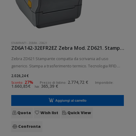
STAMPANTI
-
ZEBRA
-
ZD621
ZD6A142-32EFR2EZ Zebra Mod. ZD621. Stampante di etichette.
Zebra ZD621 Stampante compatta da scrivania ad uso
generico. Stampa a trasferimento termico. Tecnologia RFID.
Collegamento wireless senza fili. Velocità di stampa: 203
2.026,24 €
mm/sec Risoluzione di stampa: 8 dot/mm RFID: Presente
27%
2.774,72 €
Sconto:
Prezzo di listino:
Imponibile:
1.660,85€
365,39 €
Iva:
Wireless: Presente S
Aggiungi al carrello
Quota
Wish list
Quick View
Confronta