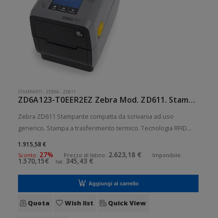
STAMPANTI
-
ZEBRA
-
ZD611
ZD6A123-T0EER2EZ Zebra Mod. ZD611. Stampante di etichette.
Zebra ZD611 Stampante compatta da scrivania ad uso
generico. Stampa a trasferimento termico. Tecnologia RFID.
Collegamento wireless senza fili. Velocità di stampa: 152
1.915,58 €
mm/sec Risoluzione di stampa: 12 dot/mm RFID: Presente
27%
2.623,18 €
Sconto:
Prezzo di listino:
Imponibile:
1.570,15€
345,43 €
Iva:
Wireless: Presente
Aggiungi al carrello
Quota
Wish list
Quick View