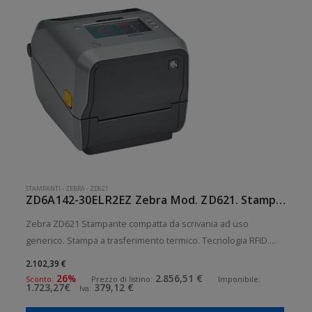
STAMPANTI
-
ZEBRA
-
ZD621
ZD6A142-30ELR2EZ Zebra Mod. ZD621. Stampante di etichette.
Zebra ZD621 Stampante compatta da scrivania ad uso
generico. Stampa a trasferimento termico. Tecnologia RFID.
Collegamento wireless senza fili. Velocità di stampa: 203
2.102,39 €
mm/sec Risoluzione di stampa: 8 dot/mm RFID: Presente
26%
2.856,51 €
Sconto:
Prezzo di listino:
Imponibile:
1.723,27€
379,12 €
Iva:
Wireless: Presente S