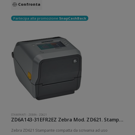
Confronta
Partecipa alla promozione
SnapCashBack
STAMPANTI
-
ZEBRA
-
ZD621
ZD6A143-31EFR2EZ Zebra Mod. ZD621. Stampante di etichette.
Zebra ZD621 Stampante compatta da scrivania ad uso