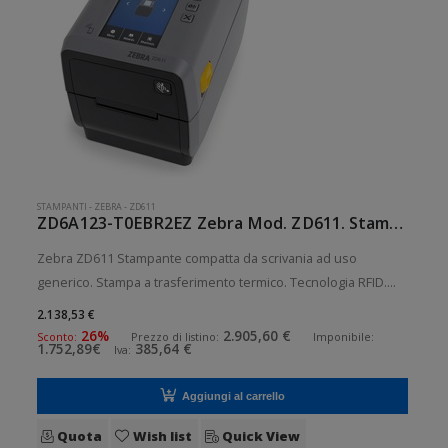
STAMPANTI
-
ZEBRA
-
ZD611
ZD6A123-T0EBR2EZ Zebra Mod. ZD611. Stampante di etichette.
Zebra ZD611 Stampante compatta da scrivania ad uso
generico. Stampa a trasferimento termico. Tecnologia RFID.
Collegamento wireless senza fili. Velocità di stampa: 152
2.138,53 €
mm/sec Risoluzione di stampa: 12 dot/mm RFID: Presente
26%
2.905,60 €
Sconto:
Prezzo di listino:
Imponibile:
1.752,89€
385,64 €
Iva:
Wireless: Presente
Aggiungi al carrello
Quota
Wish list
Quick View