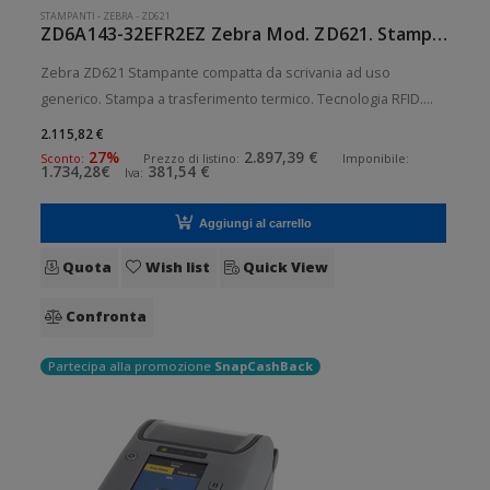
STAMPANTI
-
ZEBRA
-
ZD621
ZD6A143-32EFR2EZ Zebra Mod. ZD621. Stampante di etichette.
Zebra ZD621 Stampante compatta da scrivania ad uso
generico. Stampa a trasferimento termico. Tecnologia RFID.
Collegamento wireless senza fili. Velocità di stampa: 152
2.115,82 €
mm/sec Risoluzione di stampa: 12 dot/mm RFID: Presente
27%
2.897,39 €
Sconto:
Prezzo di listino:
Imponibile:
1.734,28€
381,54 €
Iva:
Wireless: Presente
Aggiungi al carrello
Quota
Wish list
Quick View
Confronta
Partecipa alla promozione
SnapCashBack