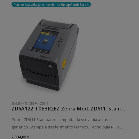
Partecipa alla promozione
SnapCashBack
STAMPANTI
-
ZEBRA
-
ZD611
ZD6A122-T0EBR2EZ Zebra Mod. ZD611. Stampante di etichette.
Zebra ZD611 Stampante compatta da scrivania ad uso
generico. Stampa a trasferimento termico. Tecnologia RFID.
Collegamento wireless senza fili. Velocità di stampa: 203
2.034,08 €