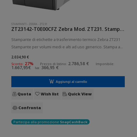
STAMPANTI
-
ZEBRA
-
ZT231
ZT23142-T0E00CFZ Zebra Mod. ZT231. Stampante di etichette.
Stampante di etichette a trasferimento termico Zebra ZT231
Stampante per volumi medi e alti ad uso generico. Stampa a
trasferimento termico. Tecnologia RFID. Collegamento wireless
2.034,90 €
senza fili. Velocit di stampa: 304 mm/sec Risoluzione di
27%
2.786,58 €
Sconto:
Prezzo di listino:
Imponibile:
1.667,95€
366,95 €
Iva:
stampa:
Aggiungi al carrello
Quota
Wish list
Quick View
Confronta
Partecipa alla promozione
SnapCashBack