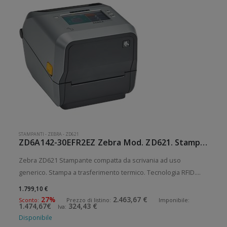
STAMPANTI
-
ZEBRA
-
ZD621
ZD6A142-30EFR2EZ Zebra Mod. ZD621. Stampante di etichette.
Zebra ZD621 Stampante compatta da scrivania ad uso
generico. Stampa a trasferimento termico. Tecnologia RFID.
Collegamento wireless senza fili. Velocità di stampa: 203
1.799,10 €
mm/sec Risoluzione di stampa: 8 dot/mm RFID: Presente
27%
2.463,67 €
Sconto:
Prezzo di listino:
Imponibile:
1.474,67€
324,43 €
Iva:
Wireless: Presente S
Disponibile