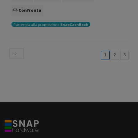
Confronta
Partecipa alla promozione
SnapCashBack
(current)
1
2
3