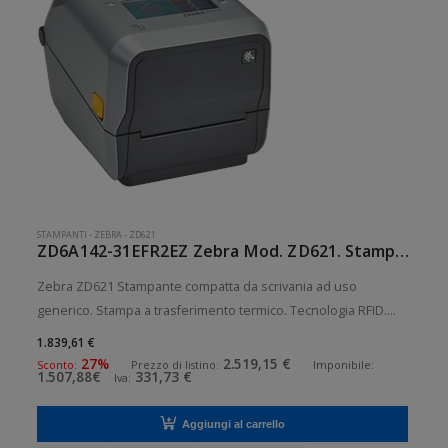
STAMPANTI
-
ZEBRA
-
ZD621
ZD6A142-31EFR2EZ Zebra Mod. ZD621. Stampante di etichette.
Zebra ZD621 Stampante compatta da scrivania ad uso
generico. Stampa a trasferimento termico. Tecnologia RFID.
Collegamento wireless senza fili. Velocità di stampa: 203
1.839,61 €
mm/sec Risoluzione di stampa: 8 dot/mm RFID: Presente
27%
2.519,15 €
Sconto:
Prezzo di listino:
Imponibile:
1.507,88€
331,73 €
Iva:
Wireless: Presente S
Aggiungi al carrello