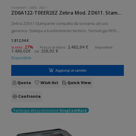
STAMPANTI
-
ZEBRA
-
ZD611
ZD6A122-T0EER2EZ Zebra Mod. ZD611. Stampante di etichette.
Zebra ZD611 Stampante compatta da scrivania ad uso
generico. Stampa a trasferimento termico. Tecnologia RFID.
Collegamento wireless senza fili. Velocità di stampa: 203
1.812,94 €
mm/sec Risoluzione di stampa: 8 dot/mm RFID: Presente
27%
2.482,64 €
Sconto:
Prezzo di listino:
Imponibile:
1.486,02€
326,92 €
Iva:
Wireless: Presente S
Disponibile
Aggiungi al carrello
Quota
Wish list
Quick View
Confronta
Partecipa alla promozione
SnapCashBack