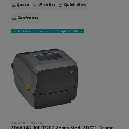
Quota
Wish list
Quick View
Confronta
Partecipa alla promozione
SnapCashBack
STAMPANTI
-
ZEBRA
-
ZD621
ZD6A143-30EFR2EZ Zebra Mod. ZD621. Stampante di etichette.