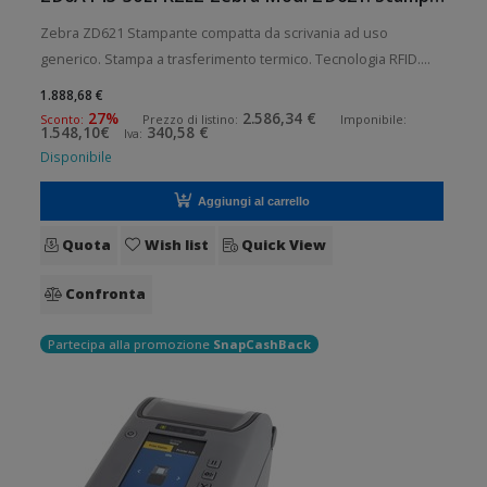
Zebra ZD621 Stampante compatta da scrivania ad uso
generico. Stampa a trasferimento termico. Tecnologia RFID.
Collegamento wireless senza fili. Velocità di stampa: 152
1.888,68 €
mm/sec Risoluzione di stampa: 12 dot/mm RFID: Presente
27%
2.586,34 €
Sconto:
Prezzo di listino:
Imponibile:
1.548,10€
340,58 €
Iva:
Wireless: Presente
Disponibile
Aggiungi al carrello
Quota
Wish list
Quick View
Confronta
Partecipa alla promozione
SnapCashBack