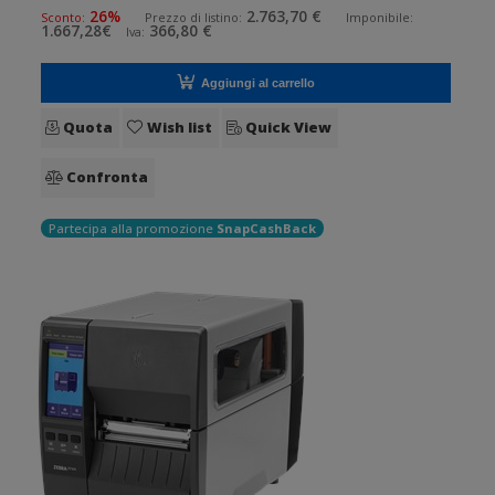
mm/sec Risoluzione di stampa: 8 dot/mm RFID: Presente
26%
2.763,70 €
Sconto:
Prezzo di listino:
Imponibile:
1.667,28€
366,80 €
Iva:
Wireless: Presente S
Aggiungi al carrello
Quota
Wish list
Quick View
Confronta
Partecipa alla promozione
SnapCashBack