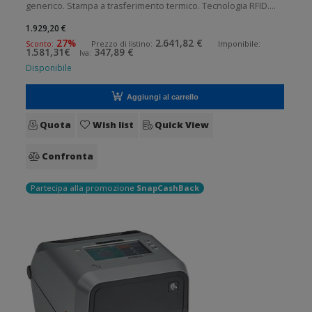
generico. Stampa a trasferimento termico. Tecnologia RFID.
Collegamento wireless senza fili. Velocità di stampa: 152
1.929,20 €
mm/sec Risoluzione di stampa: 12 dot/mm RFID: Presente
27%
2.641,82 €
Sconto:
Prezzo di listino:
Imponibile:
1.581,31€
347,89 €
Iva:
Wireless: Presente
Disponibile
Aggiungi al carrello
Quota
Wish list
Quick View
Confronta
Partecipa alla promozione
SnapCashBack