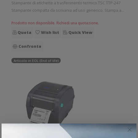
Stampante di etichette a trasferimento termico TSC TTP-247
Stampante compatta da scrivania ad uso generico. Stampa a
trasferimento termico. Velocità di stampa: 178 mm/sec
Prodotto non disponibile. Richiedi una quotazione.
Risoluzione di stampa: 8 dot/mm Supporto di stampa:
Quota
Wish list
Quick View
Etichette Connettivit
Confronta
Articolo in EOL (End of life)