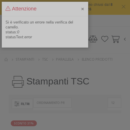
Il sito non chiude mai ma i nostri uffici saranno chiusi dal
8
×
Attenzione
agosto 2026 al 16 agosto 2026
ITA
Area Riservata
Si è verificato un errore nella verifica del
carrello.
status:
0
statusText:
error
STAMPANTI
TSC
PARALLELA
ELENCO PRODOTTI
Stampanti TSC
FILTRI
SCONTO 31%