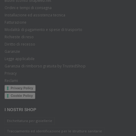
Buoni Sconto Snapweb.net
Ordini e tempi di consegna
Installazione ed assistenza tecnica
Fatturazione
Modalità di pagamento e spese di trasporto
Richieste di reso
Diritto di recesso
Garanzie
Legge applicabile
Garanzia di rimborso gratuita by TrustedShop
Privacy
Reclami
Privacy Policy
Cookie Policy
I NOSTRI SHOP
Etichettatura per gioiellerie
Tracciamento ed identificazione per le strutture sanitarie