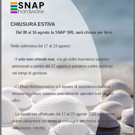
STAMPANTI
-
TSC
-
TC300
CHIUSURA ESTIVA
99-059A008-20LF TSC Mod. TC300. Stampante di etichette.
Dal 08 al 16 agosto la SNAP SRL sarà chiusa per ferie.
Stampante di etichette a trasferimento termico TSC TC300
Stampante compatta da scrivania ad uso generico. Stampa a
Nella settimana dal 17 al 23 agosto:
trasferimento termico. Velocit di stampa: 102 mm/sec
Prodotto non disponibile. Richiedi una quotazione.
Risoluzione di stampa: 12 dot/mm Supporto di stampa:
- Il
sito non chiude mai
, ma gli ordini trasmessi saranno
Quota
Wish list
Quick View
Cartellini, Etichette,
processati a partire dal 17 agosto e potranno subire posticipi
nei tempi di gestione.
Confronta
- L’Ufficio Amministrativo e il reparto di assistenza tecnica
rimarranno chiusi, saranno parzialmente operativi tutti gli altri
uffici
(curren
1
- Le spedizioni effettuate dal 17 al 23 agosto 2026 potrebbero
subire slittamenti nei tempi di consegna per motivi indipendenti
dalla nostra volontà.