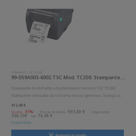
STAMPANTI
-
TSC
-
TC200
99-059A003-6002 TSC Mod. TC200. Stampante di etichette.
Stampante di etichette a trasferimento termico TSC TC200
Stampante compatta da scrivania ad uso generico. Stampa a
trasferimento termico. Velocit di stampa: 152 mm/sec
412,48 €
Risoluzione di stampa: 8 dot/mm Supporto di stampa:
31%
597,80 €
Sconto:
Prezzo di listino:
Imponibile:
338,10€
74,38 €
Iva:
Cartellini, Etichette, R
Disponibile
Aggiungi al carrello