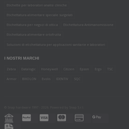
Etichette per laboratori analisi cliniche
Etichettatura alimentare speciale surgelati
Etichettatura per negozi di ottica
Etichettatura Antimanomissione
Etichettatura alimentare ortofrutta
Soluzioni di etichettatura per applicazioni sanitarie e laboratori
I NOSTRI MARCHI
Zebra
Datalogic
Honeywell
Citizen
Epson
Ergo
TSC
Armor
BIXOLON
Evolis
IDENTIV
SQC
© Snap hardware 1997 - 2026. Powered by
Snap S.r.l.