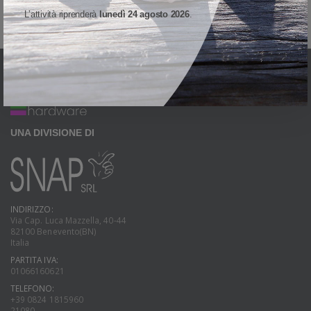
L’attività riprenderà
lunedì 24 agosto 2026
.
UNA DIVISIONE DI
INDIRIZZO:
Via Cap. Luca Mazzella, 40-44
82100 Benevento(BN)
Italia
PARTITA IVA:
01066160621
TELEFONO:
+39 0824 1815960
21080