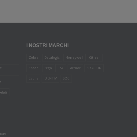
I NOSTRI MARCHI
Zebra
Datalogic
Honeywell
Citizen
le
Epson
Ergo
TSC
Armor
BIXOLON
Evolis
IDENTIV
SQC
e
elati
ioni