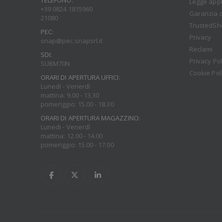
TELEFONO:
Legge appl
+39 0824 1815960
Garanzia d
21080
TrustedSh
PEC:
Privacy
snap@pec.snapsrl.it
Reclami
SDI:
Privacy Pol
SUBM70N
Cookie Pol
ORARI DI APERTURA UFFICI:
Lunedi - Venerdì
mattina: 9.00 - 13.30
pomeriggio: 15.00 - 18.30
ORARI DI APERTURA MAGAZZINO:
Lunedi - Venerdì
mattina: 12.00 - 14.00
pomeriggio: 15.00 - 17.00