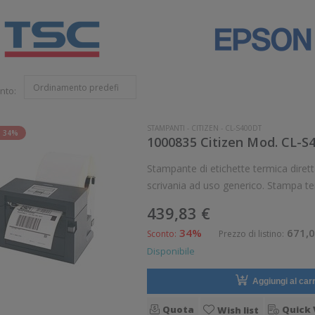
nto:
STAMPANTI
-
CITIZEN
-
CL-S400DT
 34%
1000835 Citizen Mod. CL-S
Stampante di etichette termica diretta Citizen CL
scrivania ad uso generico. Stampa te
Risoluzione di stampa: 8 dot/mm Suppo
439,83 €
34%
671,0
Sconto:
Prezzo di listino:
Disponibile
Aggiungi al carr
Quota
Quick 
Wish list