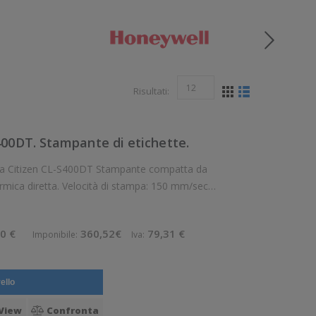
Risultati:
400DT. Stampante di etichette.
-S400DT Stampante compatta da
rmica diretta. Velocità di stampa: 150 mm/sec
rto di stampa: Cartellini, Etichette, Ricevute
0 €
360,52€
79,31 €
Imponibile:
Iva:
ello
View
Confronta