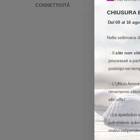
CONNETTIVITÀ
CHIUSURA 
Dal 08 al 16 ag
Nella settimana d
- Il
sito non ch
processati a par
posticipi nei tem
- L’Ufficio Ammin
rimarranno chiusi
altri uffici
- Le spedizioni 
potrebbero subir
motivi indipenden