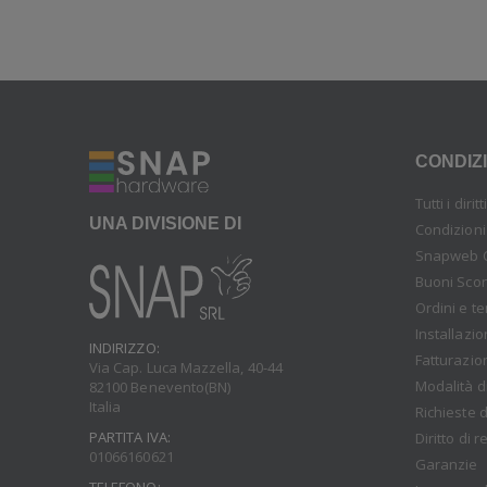
CONDIZI
Tutti i diri
UNA DIVISIONE DI
Condizioni
Snapweb 
Buoni Sco
Ordini e t
Installazi
INDIRIZZO:
Fatturazio
Via Cap. Luca Mazzella, 40-44
Modalità d
82100 Benevento(BN)
Italia
Richieste d
PARTITA IVA:
Diritto di 
01066160621
Garanzie