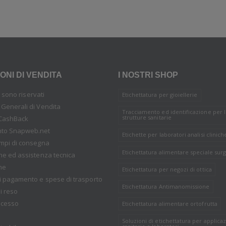
ONI DI VENDITA
I NOSTRI SHOP
tti sono riservati
Etichettatura per gioiellerie
 Generali di Vendita
Tracciamento ed identificazione per 
strutture sanitarie
CashBack
nto Snapweb.net
Etichette per laboratori analisi clinich
empi di consegna
Etichettatura alimentare speciale surg
one ed assistenza tecnica
ne
Etichettatura per negozi di ottica
i pagamento e spese di trasporto
Etichettatura Antimanomissione
i reso
recesso
Etichettatura alimentare ortofrutta
Soluzioni di etichettatura per applicaz