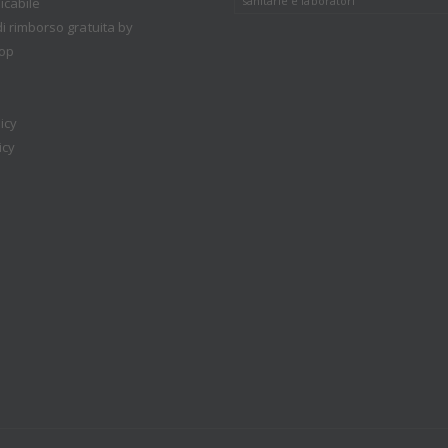
sanitarie e laboratori
icabile
i rimborso gratuita by
op
icy
icy