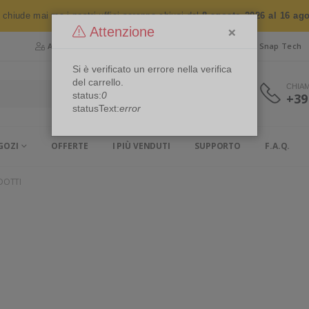
n chiude mai ma i nostri uffici saranno chiusi dal
8 agosto 2026 al 16 ag
×
Attenzione
Area Riservata
Chi siamo
Snap Security
Snap Tech
Si è verificato un errore nella verifica
del carrello.
CHIA
status:
0
+39
statusText:
error
GOZI
OFFERTE
I PIÙ VENDUTI
SUPPORTO
F.A.Q.
DOTTI