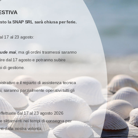
generico. Stampa termica diretta. Velocit di stampa: 250 mm/sec Risoluzione di stampa: 7
253,58 €
ESTIVA
294,00 €
Prezzo di listino:
Imponibil
osto la SNAP SRL sarà chiusa per ferie.
al 17 al 23 agosto:
Aggiungi al carr
Quota
Quick 
Wish list
iude mai
, ma gli ordini trasmessi saranno
tire dal 17 agosto e potranno subire
pi di gestione.
STAMPANTI
-
EPSON
-
TM-L90
C31C412682 Epson Mod. TM-
istrativo e il reparto di assistenza tecnica
Stampante di etichette termica diretta Epson TM-L90 Stam
, saranno parzialmente operativi tutti gli
ad uso generico. Stampa termica diretta. Velocit di stampa: 150 mm/sec Risol
stampa: 8 dot/mm Suppor
472,14 €
547,40 €
effettuate dal 17 al 23 agosto 2026
Prezzo di listino:
Imponibil
e slittamenti nei tempi di consegna per
ti dalla nostra volontà.
Aggiungi al carr