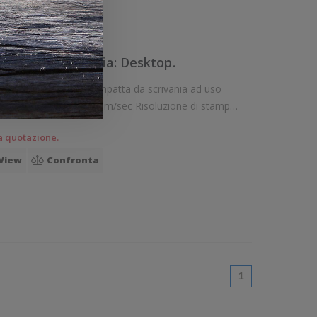
View
Confronta
T20III. Tipologia: Desktop.
rivania ad uso
locità di stampa: 250 mm/sec Risoluzione di stampa:
te Connettività: Seriale RS-232 (DB-25),
a quotazione.
View
Confronta
(current)
1