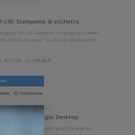
L90. Stampante di etichette.
pante compatta da scrivania
uzione di
stampa: 8 dot/mm Supporto di stampa: Etichette, Ricevute Connettivit: Ser
477,53€
105,06 €
e:
Iva:
ello
View
Confronta
M-T70II. Tipologia: Desktop.
ivania ad uso