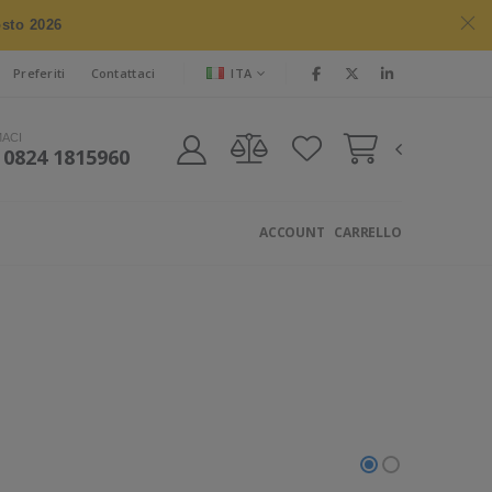
osto 2026
ITA
Preferiti
Contattaci
MACI
 0824 1815960
ACCOUNT
CARRELLO