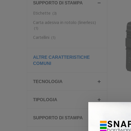
SUPPORTO DI STAMPA
Etichette
(3)
Carta adesiva in rotolo (linerless)
(1)
Cartellini
(1)
ALTRE CARATTERISTICHE
COMUNI
TECNOLOGIA
TIPOLOGIA
SUPPORTO DI STAMPA