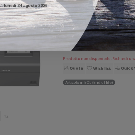
Quota
Quick 
Wish list
erà
lunedì 24 agosto 2026
.
STAMPANTI
-
EPSON
-
TM-T20III
C31CH51011 Epson Mod. TM-
Stampante termica diretta Epson TM-T20III Stampante compatta da sc
generico. Stampa termica diretta. Ve
8 dot/mm Supporto di stampa: Ricevu
Prodotto non disponibile. Richiedi un
Quota
Quick 
Wish list
Articolo in EOL (End of life)