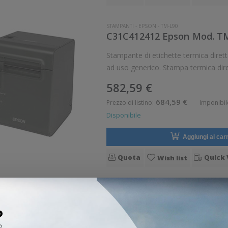
STAMPANTI
-
EPSON
-
TM-L90
C31C412412 Epson Mod. TM-
Stampante di etichette termica diretta Epson TM-L90 Stam
ad uso generico. Stampa termica diretta. Velocit di stampa: 150 mm/sec Risol
582,59 €
684,59 €
Prezzo di listino:
Imponibil
Disponibile
Aggiungi al carr
Quota
Quick 
Wish list
STAMPANTI
-
EPSON
-
TM-T70II
C31CD38025A0 Epson Mod. T
Stampante termica diretta Epson TM-T70II Stampante compatta da scr