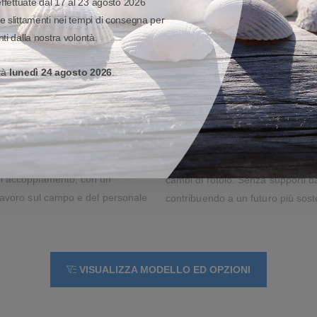
anche usare il caricatore USB del
unico modello le necessità di for
effettuate dal 17 al 23 agosto 2026
e slittamenti nei tempi di consegna per
certificati Zebra, potrete scegliere
ti dalla nostra volontà.
potranno contare per una stampa s
occo
Migliorate la sostenibilit
erà
lunedì 24 agosto 2026
.
etichette senza support
 a un dispositivo mobile
. Sia che gli operatori utilizzino
Sfruttate tutti i vantaggi della s
, o un proprio dispositivo mobile
semplificando le operazioni fuori uf
re la connessione alla ZQ210. Non
supporto posteriore, i rotoli con
di accoppiamento, con un
cambi di rotolo. Senza supporti da
 lavoro sul campo e del personale
contribuendo a un futuro più soste
VISUALIZZA MODELLO ED OPZIONI