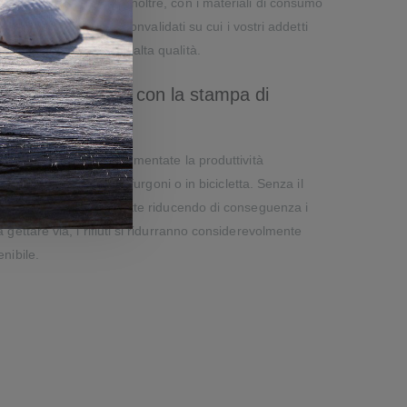
mazione sono minime. Inoltre, con i materiali di consumo
 tra supporti testati e convalidati su cui i vostri addetti
empre affidabile e di alta qualità.
à e la produttività con la stampa di
o
tampa senza supporto. Aumentate la produttività
ficio per gli utenti sui furgoni o in bicicletta. Senza il
tengono molte più etichette riducendo di conseguenza i
 gettare via, i rifiuti si ridurranno considerevolmente
nibile.