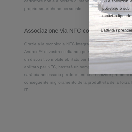
caricatore non è a portata di mano, gli addetti potranno 
- Le spedizioni 
potrebbero subir
proprio smartphone personale.
motivi indipenden
Associazione via NFC con un semplice t
L’attività riprend
Grazie alla tecnologia NFC integrata, associare la ZQ210
Android™ di vostra scelta non potrebbe essere più semplice
un dispositivo mobile abilitato per NFC Zebra o non Zebra
abilitato per NFC, basterà un semplice tocco per stabili
sarà più necessario perdere tempo a risolvere problemi 
conseguente miglioramento della produttività della forza
IT.