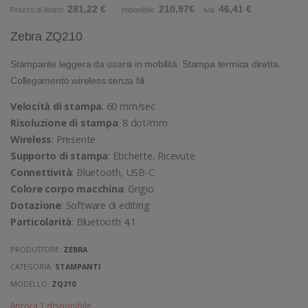
281,22 €
210,97€
46,41 €
Prezzo di listino:
Imponibile:
Iva:
Zebra ZQ210
Stampante leggera da usarsi in mobilità. Stampa termica diretta.
Collegamento wireless senza fili.
Velocità di stampa
: 60 mm/sec
Risoluzione di stampa
: 8 dot/mm
Wireless
: Presente
Supporto di stampa
: Etichette, Ricevute
Connettività
: Bluetooth, USB-C
Colore corpo macchina
: Grigio
Dotazione
: Software di editing
Particolarità
: Bluetooth 4.1
PRODUTTORE:
ZEBRA
CATEGORIA:
STAMPANTI
MODELLO:
ZQ210
Ancora 1 disponibile