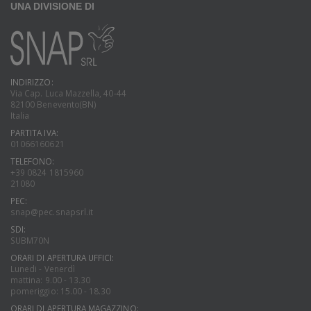
UNA DIVISIONE DI
INDIRIZZO:
Via Cap. Luca Mazzella, 40-44
82100 Benevento(BN)
Italia
PARTITA IVA:
01066160621
TELEFONO:
+39 0824 1815960
21080
PEC:
snap@pec.snapsrl.it
SDI:
SUBM70N
ORARI DI APERTURA UFFICI:
Lunedi - Venerdì
mattina: 9.00 - 13.30
pomeriggio: 15.00 - 18.30
ORARI DI APERTURA MAGAZZINO: