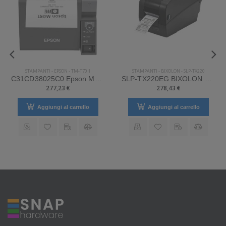
STAMPANTI
-
EPSON
-
TM-T70II
STAMPANTI
-
BIXOLON
-
SLP-TX220
C31CD38025C0 Epson Mod. TM-T70II. Tipologia: Desktop.
SLP-TX220EG BIXOLON Mod. SLP-TX220. Tipologia: Desktop.
277,23 €
278,43 €
Aggiungi al carrello
Aggiungi al carrello