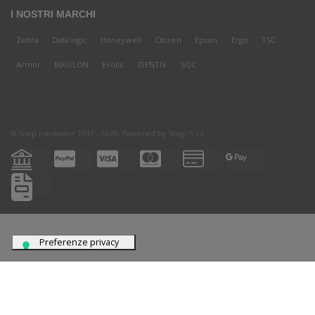
I NOSTRI MARCHI
Zebra
Datalogic
Honeywell
Citizen
Epson
Ergo
TSC
Armor
BIXOLON
Evolis
IDENTIV
SQC
© Snap hardware 1997 - 2026. Powered by
Snap S.r.l.