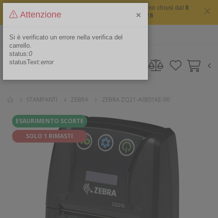
Il sito non chiude mai ma i nostri uffici saranno chiusi dal
8
×
Attenzione
agosto 2026 al 16 agosto 2026
ITA
Area Riservata
Si è verificato un errore nella verifica del
carrello.
status:
0
statusText:
error
STAMPANTI
ZEBRA
ZEBRA ZQ21-A0E01KE-00
ESAURIMENTO SCORTE
SOLO 1 RIMASTI